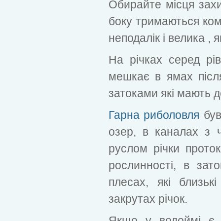
Обирайте місця захищ
боку тримаються кома
неподалік і велика ,
На річках серед рі
мешкає в ямах після
затоками які мають д
Гарна риболовля
був
озер, в каналах з ч
руслом річки проток
рослинності, в зат
плесах, які близькі
закрутах річок.
Якщо у водоймі є 