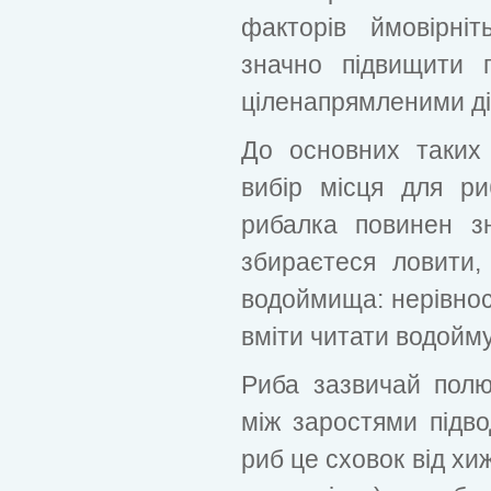
факторів ймовірні
значно підвищити 
ціленапрямленими ді
До основних таких
вибір місця для р
рибалка повинен 
збираєтеся ловити,
водоймища: нерівност
вміти читати водойм
Риба зазвичай полю
між заростями підво
риб це сховок від хи