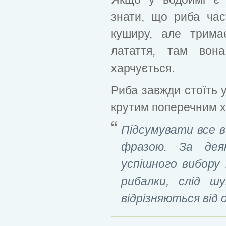
знати, що риба час
куширу, але трима
латаття, там вона
харчується.
Риба завжди стоїть у
крутим поперечним х
Підсумувати все 
фразою. За дея
успішного вибору
рибалки, слід шу
відрізняються від 