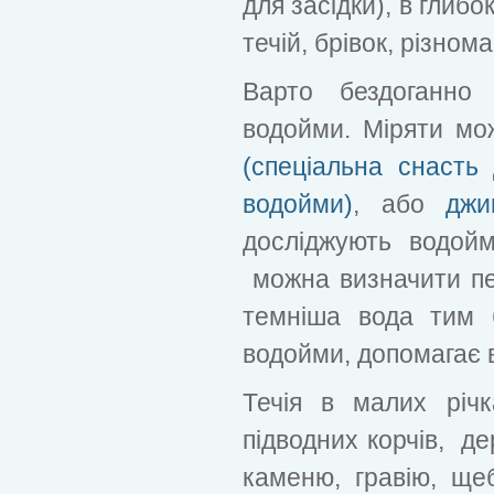
для засідки), в глиб
течій, брівок, різном
Варто бездоганно 
водойми. Міряти мо
(спеціальна снасть
водойми)
, або
джи
досліджують водойму
можна визначити пе
темніша вода тим б
водойми, допомагає в
Течія в малих річ
підводних корчів, де
каменю, гравію, ще