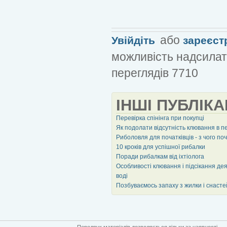
або
Увійдіть
зареєст
можливість надсилат
переглядів 7710
ІНШІ ПУБЛІКА
Перевірка спінінга при покупці
Як подолати відсутність клювання в пе
Риболовля для початківців - з чого по
10 кроків для успішної рибалки
Поради рибалкам від іхтіолога
Особливості клювання і підсікання деяк
воді
Позбуваємось запаху з жилки і снасте
Передрук матеріалів дозволяється тільки за наявності