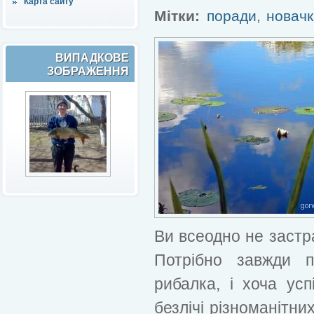
Карта сайту
Мітки:
поради
,
новач
ВИПАДКОВЕ
ЗОБРАЖЕННЯ
Ви всеодно не застра
Потрібно завжди п
рибалка, і хоча усп
безлічі різноманітни