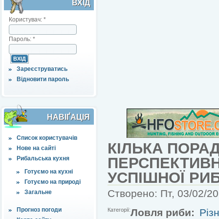
ВХІД
Користувач:
*
Пароль:
*
Зареєструватись
Відновити пароль
НАВІҐАЦІЯ
Список користувачів
КІЛЬКА ПОРА
Нове на сайті
ПЕРСПЕКТИВН
Рибальська кухня
Готуємо на кухні
УСПІШНОЇ РИ
Готуємо на природі
Створено: Пт, 03/02/20
Загальне
Прогноз погоди
Категорії:
Ловля риби:
Різн