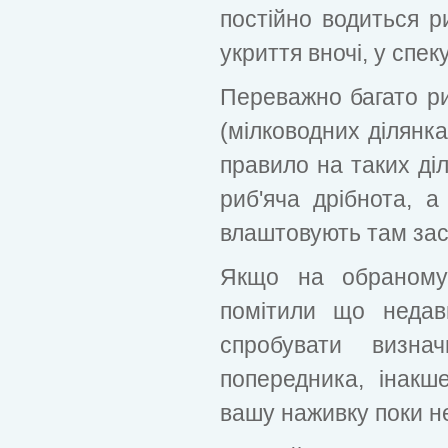
постійно водиться р
укриття вночі, у спеку
Переважно багато р
(мілководних ділянка
правило на таких діл
риб'яча дрібнота, а
влаштовують там зас
Якщо на обраному
помітили що недав
спробувати визна
попередника, інак
вашу наживку поки не