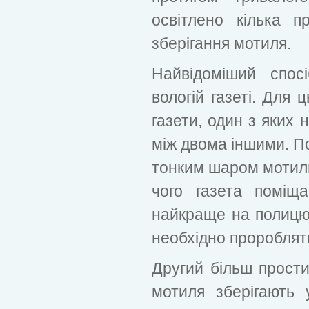
освітлено кілька п
зберігання мотиля.
Найвідоміший спо
вологій газеті. Для 
газети, один з яких 
між двома іншими. По
тонким шаром мотиль 
чого газета поміщ
найкраще на полицю
необхідно пророблят
Другий більш прости
мотиля зберігають у