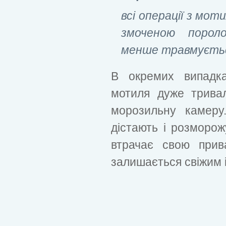
всі операції з мо
змоченою порол
менше травмується
В окремих випадка
мотиля дуже трива
морозильну камеру
дістають і розморож
втрачає свою прива
залишається свіжим 