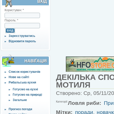
ВХІД
Користувач:
*
Пароль:
*
Зареєструватись
Відновити пароль
НАВІҐАЦІЯ
Список користувачів
ДЕКІЛЬКА СП
Нове на сайті
МОТИЛЯ
Рибальська кухня
Готуємо на кухні
Створено: Ср, 05/11/20
Готуємо на природі
Загальне
Категорії:
Ловля риби:
При
Прогноз погоди
Мітки:
поради
,
новач