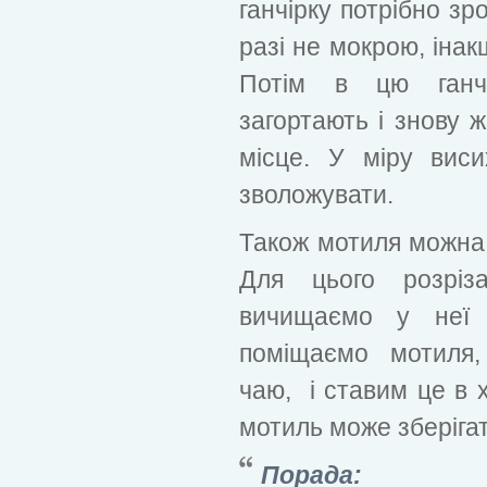
ганчірку потрібно зр
разі не мокрою, інак
Потім в цю ганчі
загортають і знову 
місце. У міру виси
зволожувати.
Також мотиля можна з
Для цього розріз
вичищаємо у неї 
поміщаємо мотиля,
чаю, і ставим це в х
мотиль може зберігат
Порада: