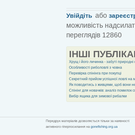
або
Увійдіть
зареєст
можливість надсилат
переглядів 12860
ІНШІ ПУБЛІКА
Хрущ і його личинка - забуті природні
Особливості риболовлі з човна
Перевірка спінінга при покупці
Секретний прийом успішної ловлі на 
Як поводитись з живцями, щоб вони не
Спінінг для новачків: аналіз помилок сп
Вибір ящика для зимової рибалки
Передрук матеріалів дозволяється тільки за наявності
активного гіперпосилання на
gonefishing.org.ua