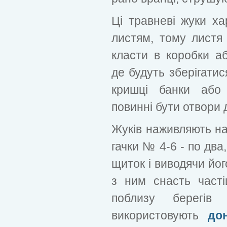
Ці травневі жуки ха
листям, тому листя 
класти в коробки аб
де будуть зберігатис
кришці банки або
повинні бути отвори 
Жуків наживляють на
гачки № 4-6 - по два
щиток і виводячи йог
з ним снасть часті
поблизу берегів
використовують
дон