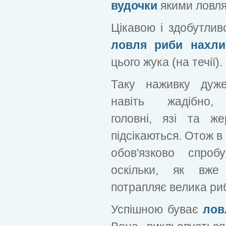
вудочки
якими ловля
Цікавою і здобутлив
ловля риби нахли
цього жука (на течії).
Таку наживку дуж
навіть жадібно,
головні, язі та ж
підсікаються. Отож в
обов'язково спро
оскільки, як вже
потрапляє велика ри
Успішною буває
лов