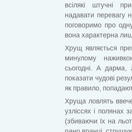
всілякі штучні пр
надавати перевагу н
поговоримо про одн
вона характерна лише
Хрущ являється пре
минулому наживко
сьогодні. А дарма
показати чудові резу
як правило, попадаю
Хруща ловлять ввечер
узліссях і полянах з
(збиваючи їх на льот
рано вранці, струшую