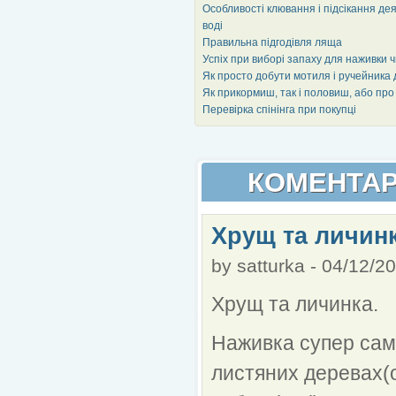
Особливості клювання і підсікання деяк
воді
Правильна підгодівля ляща
Успіх при виборі запаху для наживки 
Як просто добути мотиля і ручейника 
Як прикормиш, так і половиш, або про 
Перевірка спінінга при покупці
КОМЕНТАР
Хрущ та личин
by
satturka
-
04/12/20
Хрущ та личинка.
Наживка супер сам 
листяних деревах(о