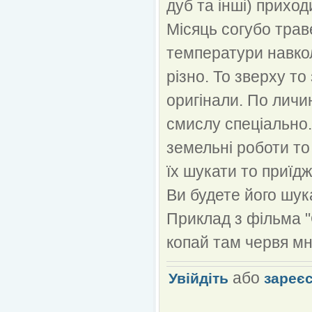
дуб та інші) приход
Місяць согубо трав
температури навко
різно. То зверху то
оригінали. По личи
смислу спеціально.
земельні роботи то
їх шукати то приїд
Ви будете його шука
Приклад з фільма "
копай там червя мн
або
Увійдіть
зареє