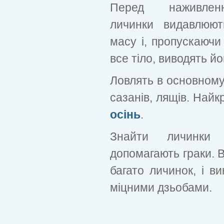
Перед наживле
личинки видавлюю
масу і, пропускаючи 
все тіло, виводять йо
Ловлять в основному 
сазанів, лящів. Найк
осінь
.
Знайти личинки 
допомагають граки. В
багато личинок, і в
міцними дзьобами.