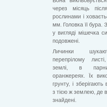
Вона викльовуєтьс
через місяць післ
рослинами і ховаєть
мм. Головка її бура.
у вигляді мішечка си
подовжені.
Личинки шука
перепрілому листі
землі, в парн
оранжереях. Їх вик
грунту, і зберігають 
з тією ж землею, де 
знайдені.