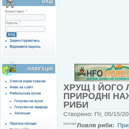
ВХІД
Користувач:
*
Пароль:
*
Зареєструватись
Відновити пароль
НАВІҐАЦІЯ
Список користувачів
ХРУЩ І ЙОГО 
Нове на сайті
ПРИРОДНІ НА
Рибальська кухня
Готуємо на кухні
РИБИ
Готуємо на природі
Створено: Пт, 05/15/20
Загальне
Прогноз погоди
Категорії:
Ловля риби:
При