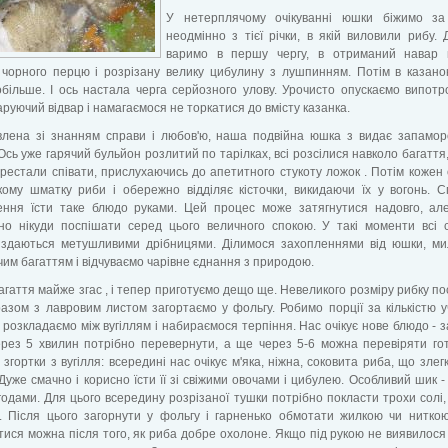
У нетерплячому очікуванні юшки біжимо за
неодмінно з тієї річки, в якій виловили рибу. 
варимо в першу чергу, в отриманий навар 
 чорного перцю і розрізану велику цибулину з лушпинням. Потім в казано
більше. І ось настала черга серйозного улову. Урочисто опускаємо випот
аруючий відвар і намагаємося не торкатися до вмісту казанка.
влена ​​зі знанням справи і любов'ю, наша подвійна юшка з видає запамо
Ось уже гарячий бульйон розлитий по тарілках, всі розсілися навколо багаття, 
рестали співати, прислухаючись до апетитного стукоту ложок . Потім кожен
кому шматку риби і обережно відділяє кісточки, викидаючи їх у вогонь. 
ення їсти таке блюдо руками. Цей процес може затягнутися надовго, ал
но нікуди поспішати серед цього величного спокою. У такі моменти всі 
 здаються метушливими дрібницями. Ділимося захопленнями від юшки, ми
им багаттям і відчуваємо чарівне єднання з природою.
агаття майже згас , і тепер приготуємо дещо ще. Невеликого розміру рибку п
разом з лавровим листом загортаємо у фольгу. Робимо порції за кількістю у
, розкладаємо між вугіллям і набираємося терпіння. Нас очікує нове блюдо - 
рез 5 хвилин потрібно перевернути, а ще через 5-6 можна перевіряти гот
 згортки з вугілля: всередині нас очікує м'яка, ніжна, соковита риба, що злег
Дуже смачно і корисно їсти її зі свіжими овочами і цибулею. Особливий шик -
годами. Для цього всередину розрізаної тушки потрібно покласти трохи солі,
. Після цього загорнути у фольгу і гарненько обмотати жилкою чи ниткою
ися можна після того, як риба добре охолоне. Якщо під рукою не виявилося