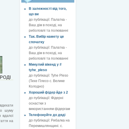
В залежності від того,
що ви
до публікації:
Палатка -
Ваш дім в поході, на
риболовлі та полюванні
Так. Вибір намету це
спочатку
до публікації:
Палатка -
Ваш дім в поході, на
риболовлі та полюванні
Минулий вікенд у #
tyhe_pleso
до публікації:
Tyhe Pleso
РОДІ
(Тихе Плесо с. Велике
Колодно)
Хороший фідер йде з 2
до публікації:
Фідерні
оснастки з
вдихати
використанням фідергам
 до шуму
Телефонуйте до дяді
я вдалої
до публікації:
Рибалка на
гаття на
Перемишлянщині. с.