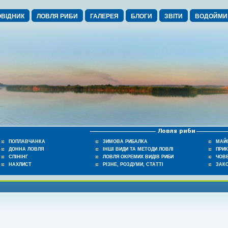
ВІДНИК
ЛОВЛЯ РИБИ
ГАЛЕРЕЯ
БЛОГИ
ЗВІТИ
ВОДОЙМИ
ПОПЛАВЧАНКА
ЗИМОВА РИБАЛКА
МАЙ
ДОННА ЛОВЛЯ
ІНШІ ВИДИ ТА МЕТОДИ ЛОВЛІ
ПРИ
СПІНІНГ
ЛОВЛЯ ОКРЕМИХ ВИДІВ РИБИ
ЧОВЕ
НАХЛИСТ
РІЗНЕ, РОЗДУМИ, СТАТТІ
ЗАК