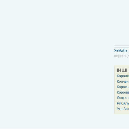
Увійдіть
перегляд
ІНШІ
Королів
Копчен
Карась
Королів
Лящ за
Рибаль
Уха Ас