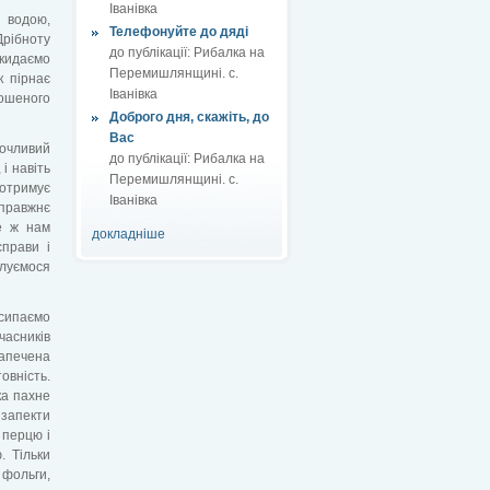
Іванівка
 водою,
Телефонуйте до дяді
Дрібноту
до публікації:
Рибалка на
кидаємо
Перемишлянщині. с.
к пірнає
Іванівка
рошеного
Доброго дня, скажіть, до
Вас
рочливий
до публікації:
Рибалка на
і навіть
Перемишлянщині. с.
 отримує
Іванівка
Справжнє
е ж нам
докладніше
справи і
луємося
осипаємо
часників
запечена
овність.
ка пахне
 запекти
 перцю і
. Тільки
 фольги,