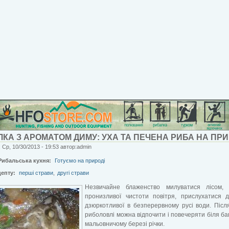
КА З АРОМАТОМ ДИМУ: УХА ТА ПЕЧЕНА РИБА НА ПРИ
 Ср, 10/30/2013 - 19:53 автор:admin
Рибальська кухня:
Готуємо на природі
цепту:
перші страви
,
другі страви
Незвичайне блаженство милуватися лісом, 
пронизливої ​​чистоти повітря, прислухатися
дзюркотливої ​​в безперервному русі води. Післ
риболовлі можна відпочити і повечеряти біля ба
мальовничому березі річки.