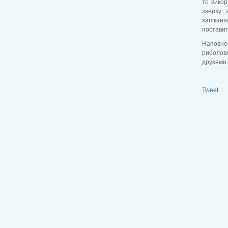
то викор
зверху 
запіканн
поставит
Наповнен
риболовл
друзями.
Tweet