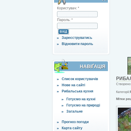
Користувач:
*
Пароль:
*
Зареєструватись
Відновити пароль
НАВІҐАЦІЯ
РИБАЛ
Список користувачів
Створено:
Нове на сайті
Рибальська кухня
Категорії:
Готуємо на кухні
Мітки ре
Готуємо на природі
Загальне
Прогноз погоди
Карта сайту