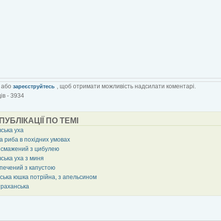
або
, щоб отримати можливість надсилати коментарі.
зареєструйтесь
ів - 3934
 ПУБЛІКАЦІЇ ПО ТЕМІ
ська уха
а риба в похідних умовах
 смажений з цибулею
ська уха з миня
печений з капустою
ська юшка потрійна, з апельсином
траханська