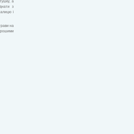
тушку, а
днати з
палицю і
трави на
хорошими