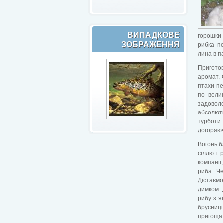
ВИПАДКОВЕ
горошки
ЗОБРАЖЕННЯ
рибка по
лина в п
Пригото
аромат. 
птахи пе
по вели
задовол
абсолют
турботи
догоряюч
Вогонь б
сіллю і 
компанії
риба. Че
Дістаємо
димком. 
рибу з я
брусниці
пригощат