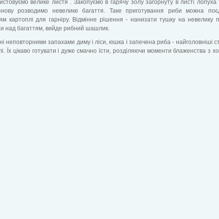
истовуємо велике листя . Закопуємо в гарячу золу загорнуту в листі лопуха 
знову розводимо невелике багаття. Таке приготування риби можна поє
ям картоплі для гарніру. Відмінне рішення - нанизати тушку на невелику 
и над багаттям, вийде рибний шашлик.
і неповторними запахами диму і ліси, юшка і запечена риба - найголовніші с
і. Їх цікаво готувати і дуже смачно їсти, розділяючи моменти блаженства з 