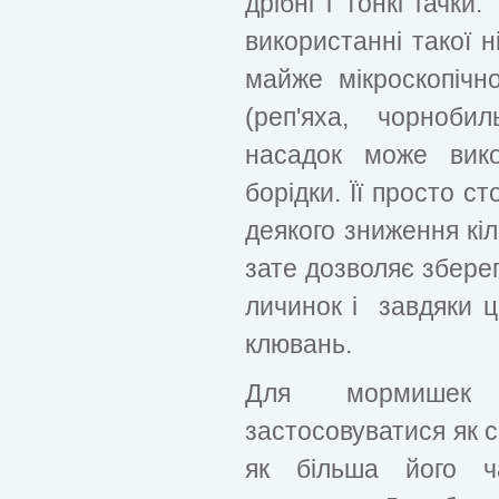
дрібні і тонкі гачки
використанні такої н
майже мікроскопічно
(реп'яха, чорноби
насадок може вико
борідки. Її просто с
деякого зниження кіл
зате дозволяє збере
личинок і завдяки 
клювань.
Для мормишек
застосовуватися як св
як більша його ч