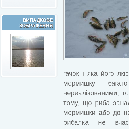
ВИПАДКОВЕ
ЗОБРАЖЕННЯ
гачок і яка його як
мормишку багат
нереалізованими, то
тому, що риба зана
мормишки або до на
рибалка не вчас