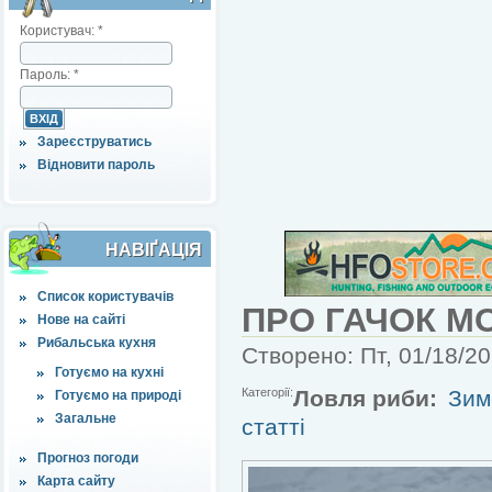
Користувач:
*
Пароль:
*
Зареєструватись
Відновити пароль
НАВІҐАЦІЯ
Список користувачів
ПРО ГАЧОК 
Нове на сайті
Рибальська кухня
Створено: Пт, 01/18/20
Готуємо на кухні
Категорії:
Ловля риби:
Зим
Готуємо на природі
Загальне
статті
Прогноз погоди
Карта сайту