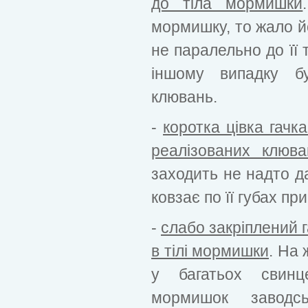
до тіла мормишки
мормишку, то жало й
не паралельно до її 
іншому випадку б
клювань.
-
коротка цівка гачка
реалізованих клюва
заходить не надто д
ковзає по її губах при
-
слабо закріплений г
в тілі мормишки
. На 
у багатьох свинц
мормишок заводсь