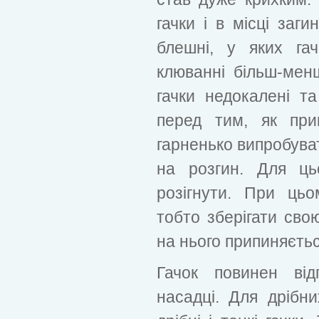
гачки і в місці заги
блешні, у яких га
клюванні більш-мен
гачки недокалені т
перед тим, як при
гарненько випробуват
на розгин. Для ць
розігнути. При ць
тобто зберігати сво
на нього припиняєтьс
Гачок повинен від
насадці. Для дрібн