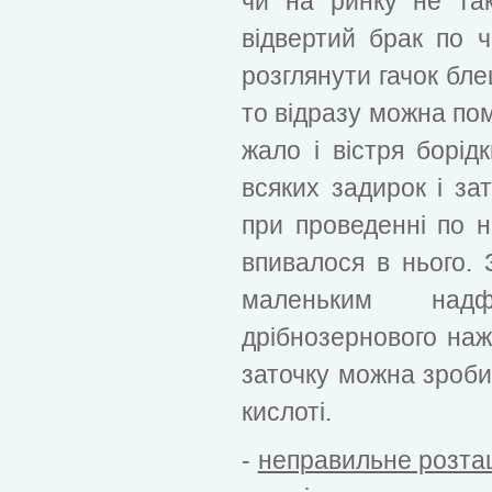
чи на ринку не так
відвертий брак по ч
розглянути гачок бле
то відразу можна помі
жало і вістря борід
всяких задирок і за
при проведенні по н
впивалося в нього.
маленьким над
дрібнозернового наж
заточку можна зроби
кислоті.
-
неправильне розта