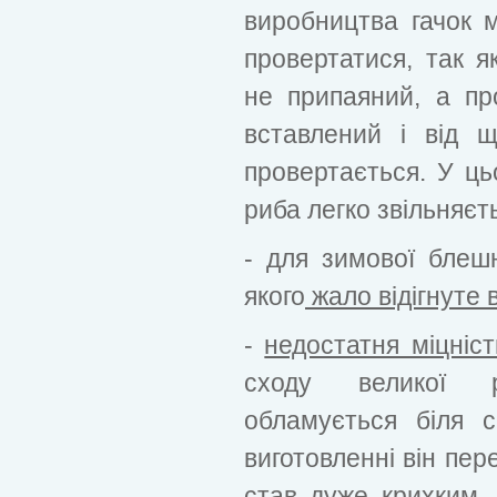
виробництва гачок 
провертатися, так як
не припаяний, а пр
вставлений і від 
провертається. У ць
риба легко звільняєть
- для зимової блеш
якого
жало відігнуте в
-
недостатня міцніст
сходу великої р
обламується біля с
виготовленні він пер
став дуже крихким.