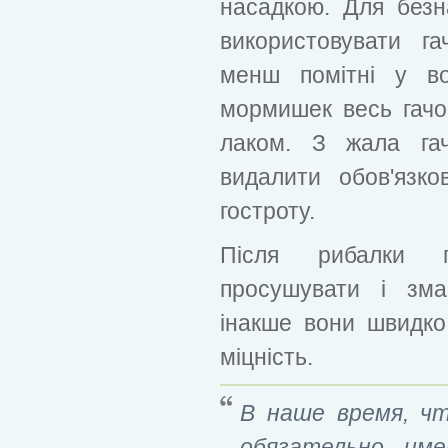
насадкою. Для без
використовувати г
менш помітні у во
мормишек весь гачо
лаком. З жала га
видалити обов'язк
гостроту.
Після рибалки 
просушувати і зма
інакше вони швидко
міцність.
В наше время, ч
обязательно им