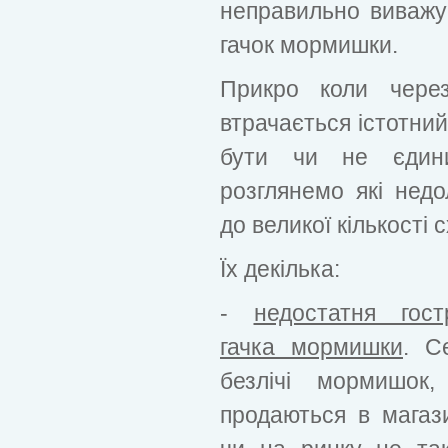
неправильно виважує
гачок мормишки.
Прикро коли чере
втрачається істотний
бути чи не єдин
розглянемо які недо
до великої кількості 
Їх декілька:
-
недостатня гост
гачка мормишки
. С
безлічі мормишок
продаються в магаз