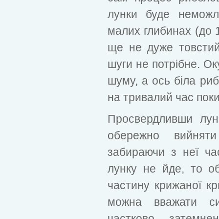
лунки буде неможл
малих глибинах (до 1
ще не дуже товстий
шуги не потрібне. Ок
шуму, а ось біла риб
на тривалий час поки
Просвердливши лун
обережно вийнят
забираючи з неї ч
лунку не йде, то о
частину крижаної кр
можна вважати си
частково затемн