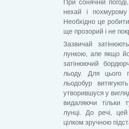
При сонячній погоді
нехай і похмурому 
Необхідно це робити 
ще прозорий і не пок
Зазвичай затінюют
лункою, але якщо й
затінюючий бордюр
льоду. Для цього п
льодобур витягуют
утворившуся у вигляд
видаляючи тільки 
лунці. До речі, це
цілком зручною підст