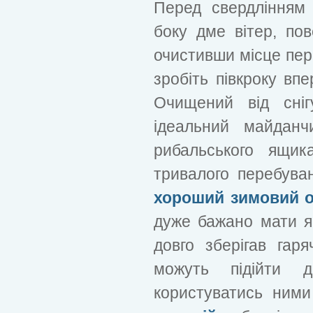
Перед свердлінням 
боку дме вітер, пов
очистивши місце пер
зробіть півкроку впе
Очищений від сніг
ідеальний майданч
рибальського ящик
тривалого перебува
хороший зимовий о
дуже бажано мати я
довго зберігав гар
можуть підійти д
користуватись ним