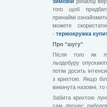
зимовій
рибалці вир
того щоб придбат
принаймі ознайомитис
можете скористат
-
термокружка купи
Про "шугу"
Після того як л
льодобуру опускают
потім досить інтенс
з крихтою. Якщо бі
викинута назовні, то
Забита крихтою лунк
сам процес риболов