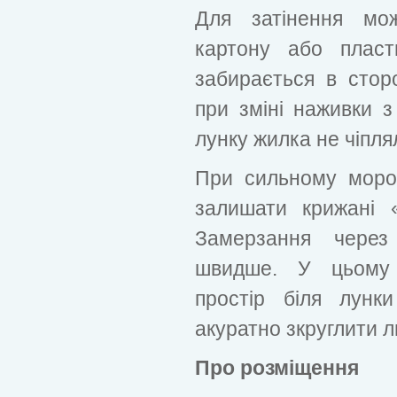
Для затінення мо
картону або плас
забирається в стор
при зміні наживки 
лунку жилка не чіпля
При сильному моро
залишати крижані 
Замерзання через
швидше. У цьому
простір біля лунк
акуратно зкруглити 
Про розміщення