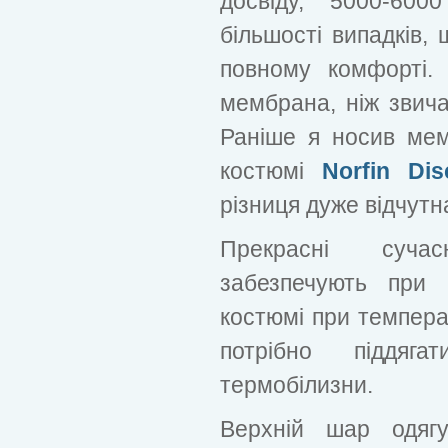
досвіду, 5000-60
більшості випадків,
повному комфорті.
мембрана, ніж звич
Раніше я носив ме
костюмі
Norfin Dis
різниця дуже відчутн
Прекрасні сучасн
забезпечують при
костюмі при температ
потрібно піддяга
термобілизни.
Верхній шар одягу