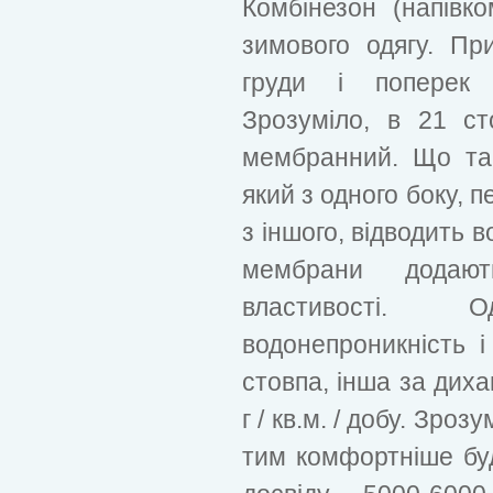
Комбінезон (напівк
зимового одягу. П
груди і поперек 
Зрозуміло, в 21 ст
мембранний. Що та
який з одного боку, 
з іншого, відводить 
мембрани додают
властивості.
водонепроникність 
стовпа, інша за диха
г / кв.м. / добу. Зро
тим комфортніше буде