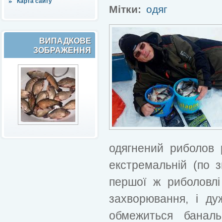
Карта сайту
Мітки:
одяг
ВИПАДКОВЕ
ЗОБРАЖЕННЯ
одягнений риболов 
екстремальній (по з
першої ж риболовл
захворювання, і д
обмежиться банал