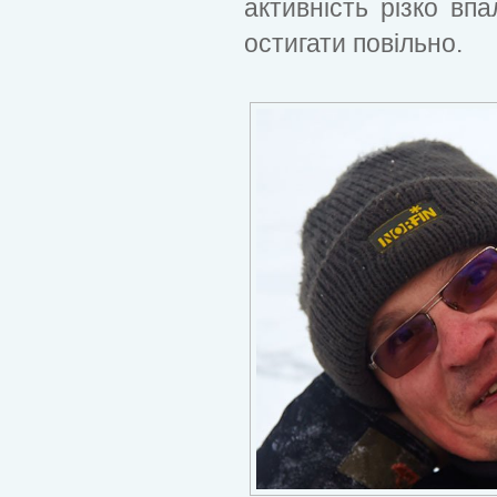
активність різко вп
остигати повільно.