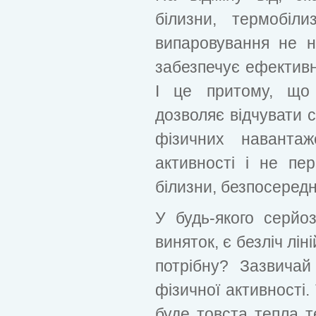
білизни, термобіл
випаровування не 
забезпечує ефективне
І це притому, що 
дозволяє відчувати 
фізичних навантаж
активності і не пе
білизни, безпосередн
У будь-якого серйоз
виняток, є безліч лі
потрібну? Зазвичай
фізичної активності.
буде товста тепла 