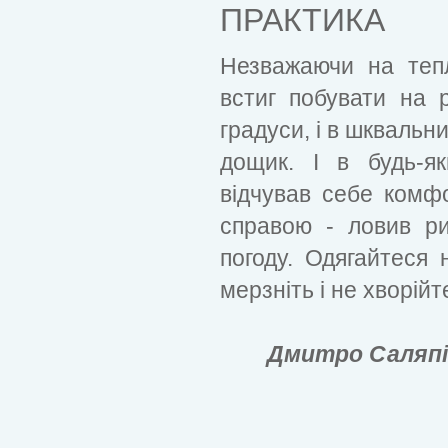
ПРАКТИКА
Незважаючи на теп
встиг побувати на 
градуси, і в шквальний
дощик. І в будь-я
відчував себе комф
справою - ловив ри
погоду. Одягайтеся
мерзніть і не хворійте
Дмитро Саляпін