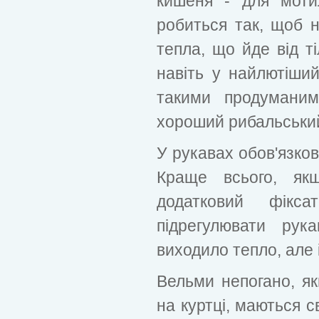
кишеня - для моти
робиться так, щоб н
тепла, що йде від т
навіть у найлютіши
такими продуманим
хороший рибальський
У рукавах обов'язков
Краще всього, я
додатковий фікс
підрегулювати ру
виходило тепло, але 
Вельми непогано, як
на куртці, маються с