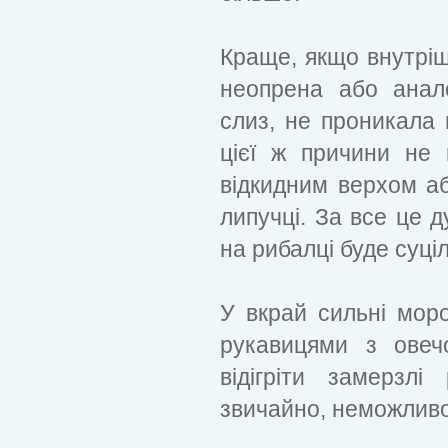
Краще, якщо внутріш
неопрена або анал
слиз, не проникала 
цієї ж причини не 
відкидним верхом а
липучці. За все це д
на рибалці буде суці
У вкрай сильні мор
рукавицями з овеч
відігріти замерзл
звичайно, неможливо