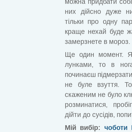
можна придбати собі
них дійсно дуже н
тільки про одну пар
краще нехай буде жа
замерзнете в мороз.
Ще один момент. Я
лунками, то в нога
починаєш підмерзати 
не буле взуття. Т
скаженим не було клю
розминатися, проб
дійти до сусідів, попит
Мій вибір:
чоботи 