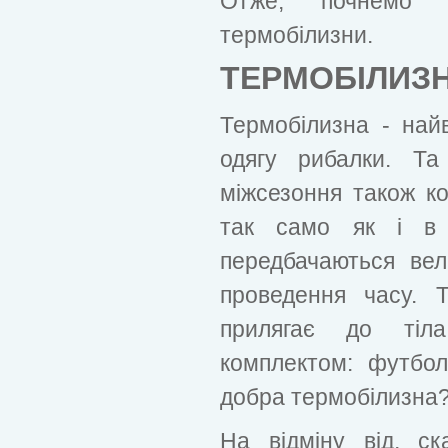
Отже, почнемо 
термобілизни.
ТЕРМОБІЛИЗ
Термобілизна - най
одягу рибалки. Та
міжсезоння також ко
так само як і в 
передбачаються вел
проведення часу. 
прилягає до тіл
комплектом: футбо
добра термобілизна
На відміну від, ск