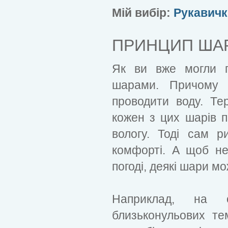
Мій вибір:
Рукавичк
ПРИНЦИП ША
Як ви вже могли п
шарами. Причому 
проводити воду. Те
кожен з цих шарів 
вологу. Тоді сам 
комфорті. А щоб не
погоді, деякі шари м
Наприклад, на о
близьконульових те