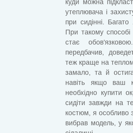
куди можна підкласт
утеплювача і захисту 
при сидінні. Багато
При такому способі 
стає обов'язков
передбачив, доведе
теж краще на теплому
замало, та й остиг
навіть якщо ваш 
необхідно купити о
сидіти завжди на т
костюм, я особливо з
вибрав модель, у яко
сідалищі.