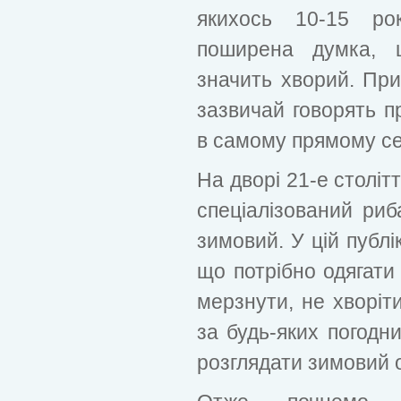
якихось 10-15 ро
поширена думка, 
значить хворий. При
зазвичай говорять пр
в самому прямому се
На дворі 21-е століт
спеціалізований риба
зимовий. У цій публі
що потрібно одягат
мерзнути, не хворіт
за будь-яких погодн
розглядати зимовий од