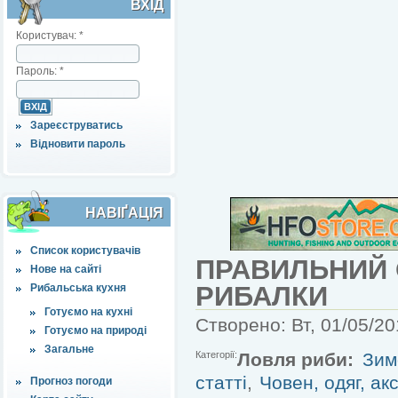
ВХІД
Користувач:
*
Пароль:
*
Зареєструватись
Відновити пароль
НАВІҐАЦІЯ
Список користувачів
ПРАВИЛЬНИЙ 
Нове на сайті
РИБАЛКИ
Рибальська кухня
Готуємо на кухні
Створено: Вт, 01/05/20
Готуємо на природі
Загальне
Категорії:
Ловля риби:
Зим
статті
,
Човен, одяг, ак
Прогноз погоди