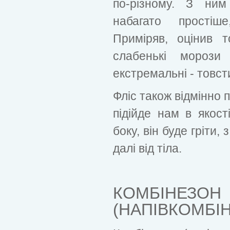
по-різному. З ним
набагато простіш
Приміряв, оцінив 
слабенькі морози
екстремальні - товст
Фліс також відмінно 
підійде нам в якост
боку, він буде гріти,
далі від тіла.
КОМБІНЕЗОН
(НАПІВКОМБІ