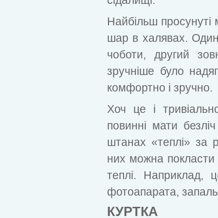
Найбільш просунуті 
шар в халявах. Один
чоботи, другий зов
зручніше було надя
комфортно і зручно.
Хоч це і тривіальн
повинні мати безліч
штанах «теплі» за р
них можна покласти р
теплі. Наприклад, 
фотоапарата, запальн
КУРТКА