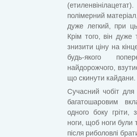
(етиленвінілаце
полімерний матеріал,
дуже легкий, при ц
Крім того, він дуже
знизити ціну на кінц
будь-якого попе
найдорожчого, взути
що скинути кайдани.
Сучасний чобіт для
багатошаровим вкл
одного боку гріти, 
ноги, щоб ноги були 
після риболовлі брат