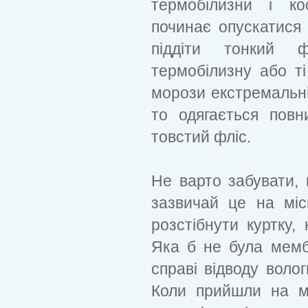
термобілизни і к
починає опускатися 
піддіти тонкий 
термобілизну або ті
морози екстремальні,
то одягається повн
товстий фліс.
Не варто забувати,
зазвичай це на міс
розстібнути куртку,
Яка б не була мемб
справі відводу воло
Коли прийшли на мі