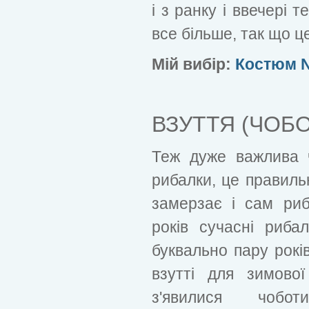
і з ранку і ввечері 
все більше, так що ц
Мій вибір:
Костюм N
ВЗУТТЯ (ЧОБО
Теж дуже важлива ч
рибалки, це правиль
замерзає і сам риб
років сучасні риба
буквально пару рокі
взутті для зимово
з'явилися чоб