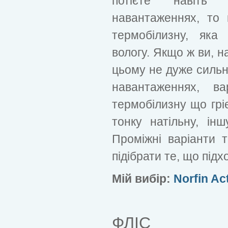
потієте навіть
навантаженнях, то
термобілизну, яка
вологу. Якщо ж ви, н
цьому не дуже сильн
навантаженнях, в
термобілизну що гріє
тонку натільну, ін
Проміжні варіанти 
підібрати те, що під
Мій вибір:
Norfin Ac
ФЛІС