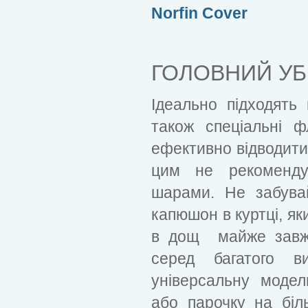
Norfin Cover
ГОЛОВНИЙ УБ
Ідеально підходять 
також спеціальні фл
ефективно відводити 
цим не рекоменд
шарами. Не забува
капюшон в куртці, як
в дощ майже завжд
серед багатого в
універсальну модел
або парочку на біл