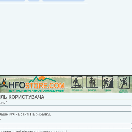
ІЛЬ КОРИСТУВАЧА
вач:
*
Ваше ім'я на сайті На рибалку!.
*
пароль, який відповідає вашому логінові.