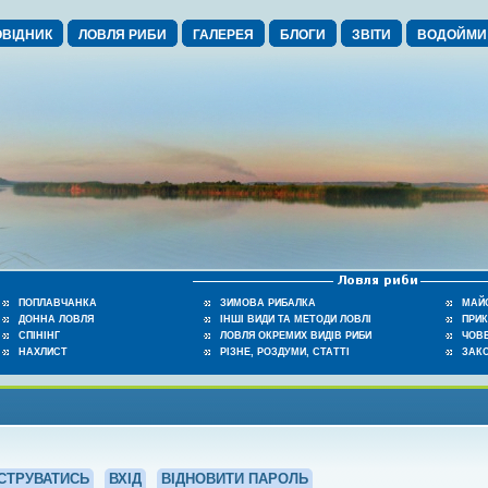
ВІДНИК
ЛОВЛЯ РИБИ
ГАЛЕРЕЯ
БЛОГИ
ЗВІТИ
ВОДОЙМИ
ПОПЛАВЧАНКА
ЗИМОВА РИБАЛКА
МАЙ
ДОННА ЛОВЛЯ
ІНШІ ВИДИ ТА МЕТОДИ ЛОВЛІ
ПРИ
СПІНІНГ
ЛОВЛЯ ОКРЕМИХ ВИДІВ РИБИ
ЧОВЕ
НАХЛИСТ
РІЗНЕ, РОЗДУМИ, СТАТТІ
ЗАК
СТРУВАТИСЬ
ВХІД
ВІДНОВИТИ ПАРОЛЬ