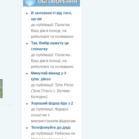
ОБГОВОРЕННЯ
В залежності від того,
що ви
до публікації:
Палатка -
Ваш дім в поході, на
риболовлі та полюванні
Так. Вибір намету це
спочатку
до публікації:
Палатка -
Ваш дім в поході, на
риболовлі та полюванні
Минулий вікенд у #
tyhe_pleso
до публікації:
Tyhe Pleso
(Тихе Плесо с. Велике
Колодно)
Хороший фідер йде з 2
до публікації:
Фідерні
оснастки з
використанням фідергам
Телефонуйте до дяді
до публікації:
Рибалка на