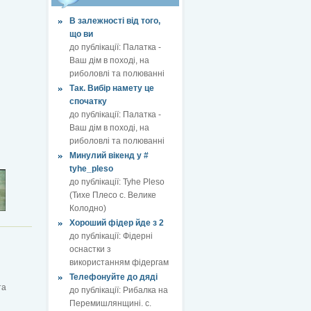
В залежності від того,
що ви
до публікації:
Палатка -
Ваш дім в поході, на
риболовлі та полюванні
Так. Вибір намету це
спочатку
до публікації:
Палатка -
Ваш дім в поході, на
риболовлі та полюванні
Минулий вікенд у #
tyhe_pleso
до публікації:
Tyhe Pleso
(Тихе Плесо с. Велике
Колодно)
Хороший фідер йде з 2
до публікації:
Фідерні
оснастки з
використанням фідергам
Телефонуйте до дяді
та
до публікації:
Рибалка на
Перемишлянщині. с.