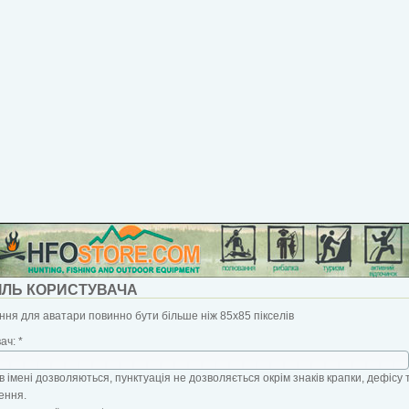
ІЛЬ КОРИСТУВАЧА
ня для аватари повинно бути більше ніж 85x85 пікселів
вач:
*
в імені дозволяються, пунктуація не дозволяється окрім знаків крапки, дефісу 
ення.