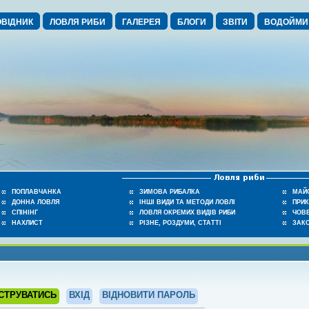
ВІДНИК
ЛОВЛЯ РИБИ
ГАЛЕРЕЯ
БЛОГИ
ЗВІТИ
ВОДОЙМИ
ПОПЛАВЧАНКА
ЗИМОВА РИБАЛКА
МАЙ
ДОННА ЛОВЛЯ
ІНШІ ВИДИ ТА МЕТОДИ ЛОВЛІ
ПРИ
СПІНІНГ
ЛОВЛЯ ОКРЕМИХ ВИДІВ РИБИ
ЧОВЕ
НАХЛИСТ
РІЗНЕ, РОЗДУМИ, СТАТТІ
ЗАК
СТРУВАТИСЬ
ВХІД
ВІДНОВИТИ ПАРОЛЬ