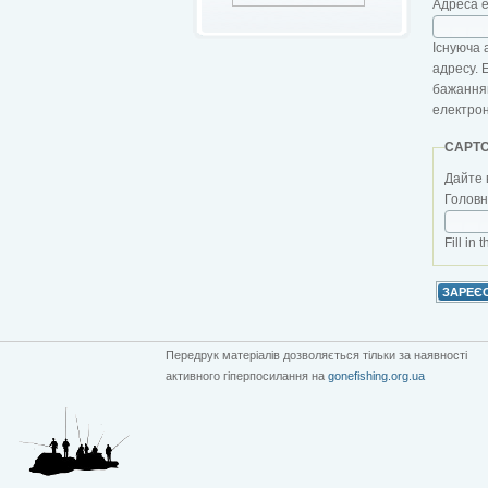
Адреса 
Існуюча 
адресу. 
бажанням
електро
CAPT
Дайте 
Головна
Fill in 
Передрук матеріалів дозволяється тільки за наявності
активного гіперпосилання на
gonefishing.org.ua