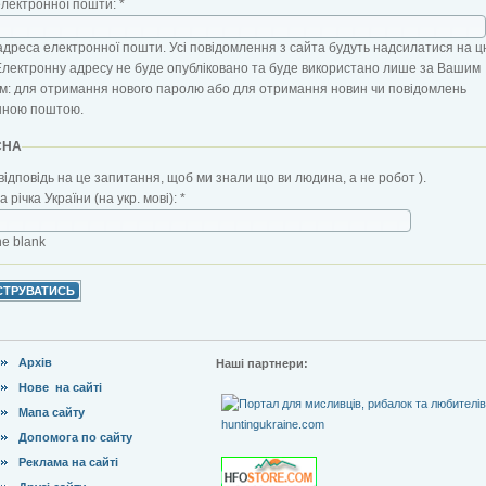
електронної пошти:
*
адреса електронної пошти. Усі повідомлення з сайта будуть надсилатися на ц
Електронну адресу не буде опубліковано та буде використано лише за Вашим
: для отримання нового паролю або для отримання новин чи повідомлень
нною поштою.
CHA
відповідь на це запитання, щоб ми знали що ви людина, а не робот ).
 річка України (на укр. мові):
*
the blank
Архів
Наші партнери:
Нове на сайті
Мапа сайту
Допомога по сайту
Реклама на сайті