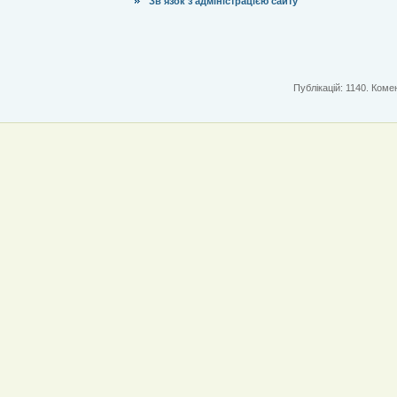
Зв'язок з адміністрацією сайту
Публікацій: 1140. Комен