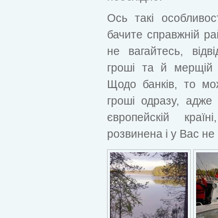
Ось такі особливост
бачите справжній ра
не вагайтесь, відв
гроші та й мерщій
Щодо банків, то мо
гроші одразу, адже в
європейскій краї
розвинена і у Вас не