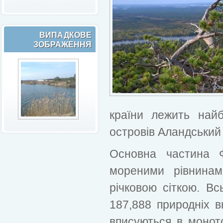
ВИПАДКОВЕ
ЗОБРАЖЕННЯ
країни лежить найб
островів Аландський 
Основна частина Ф
мореними рівнинам
річковою сіткою. Всь
187,888 природніх в
вписуються в моното