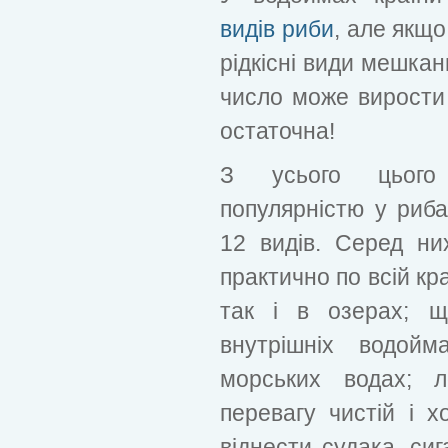
видів риби
, але якщо
рідкісні види мешканц
число може вирости
остаточна!
З усього цього 
популярністю у риб
12 видів. Серед них
практично по всій кра
так і в озерах; щ
внутрішніх водой
морських водах; 
перевагу чистій і 
віднести судака, сиг