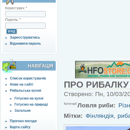
Користувач:
*
Пароль:
*
Зареєструватись
Відновити пароль
НАВІҐАЦІЯ
Список користувачів
ПРО РИБАЛКУ 
Нове на сайті
Рибальська кухня
Створено: Пн, 10/03/20
Готуємо на кухні
Категорії:
Ловля риби:
Різн
Готуємо на природі
Загальне
Мітки:
Фінляндія
,
риб
Прогноз погоди
Карта сайту