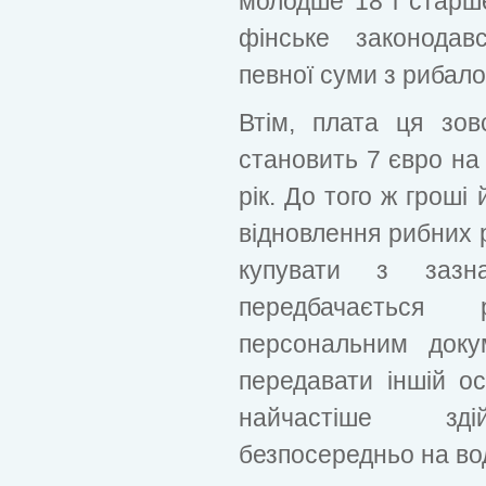
молодше 18 і старше
фінське законодав
певної суми з рибало
Втім, плата ця зов
становить 7 євро на
рік. До того ж гроші
відновлення рибних р
купувати з зазн
передбачається 
персональним доку
передавати іншій осо
найчастіше здій
безпосередньо на во