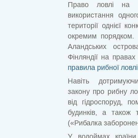
Право ловлі на п
використання одно
території однієї кон
окремим порядком.
Аландських остров
Фінляндії на правах 
правила рибної ловлі
Навіть дотримуюч
закону про рибну ло
від гідроспоруд, п
будинків, а також т
(«Рибалка заборонен
У водоймах країни