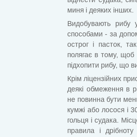
миня і деяких інших.
Видобувають рибу у
способами - за допомо
острог і пасток, та
полягає в тому, щоб 
підхопити рибу, що в
Крім ліцензійних прис
деякі обмеження в р
не повинна бути мен
кумжі або лосося і 3
гольця і ​​судака. Мі
правила і дрібноту