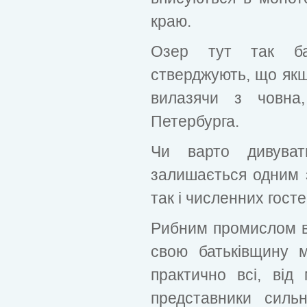
краю.
Озер тут так ба
стверджують, що якщ
вилазячи з човна
Петербурга.
Чи варто дивува
залишається одним з
так і численних госте
Рибним промислом в
свою батьківщину м
практично всі, від
представники силь