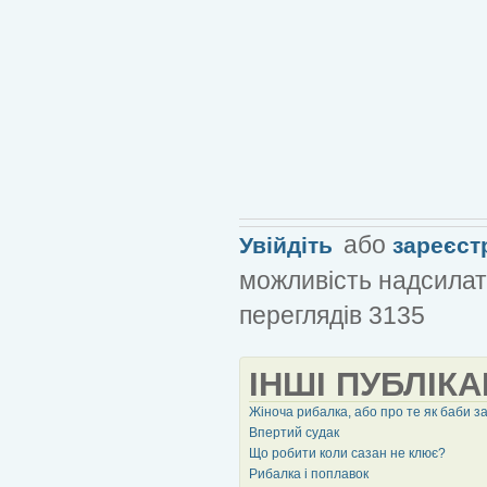
або
Увійдіть
зареєст
можливість надсилат
переглядів 3135
ІНШІ ПУБЛІКА
Жіноча рибалка, або про те як баби з
Впертий судак
Що робити коли сазан не клює?
Рибалка і поплавок