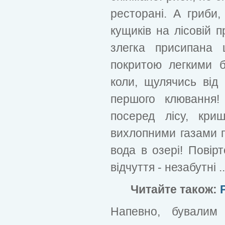
ресторані. А гриби
кущиків на лісовій п
злегка присипана 
покритою легкими 
коли, щулячись від
першого клювання!
посеред лісу, кри
вихлопними газами по
вода в озері! Повірт
відчуття - незабутні ..
Читайте також:
Напевно, бувалим