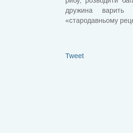
рибу, розводити бага
дружина варить 
«стародавньому рец
Tweet