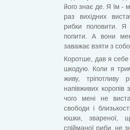
його знає де. Я їм - м
раз вихідних виста
рибки половити. Я
попити. А вони ме
заважає взяти з собою.
Коротше, дав я себе 
шкодую. Коли я три
живу, тріпотливу 
напівживих коропів з
чого мені не вист
свободи і близькост
юшки, звареної, щ
спійманої риби, не з