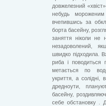
довжелезний «хвіст»
небудь мороженим
вчепившись за обк
борта басейну, розгл
заняття ніколи не 
незадоволений, я
швидко підходила. Вж
риба і поводиться 
метається по вод
укриття, а солідні, 
дредноути, планую
басейну, роздивляюч
себе обстановку . 