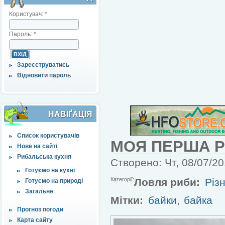
Користувач:
*
Пароль:
*
Зареєструватись
Відновити пароль
НАВІҐАЦІЯ
Список користувачів
МОЯ ПЕРША 
Нове на сайті
Рибальська кухня
Створено: Чт, 08/07/20
Готуємо на кухні
Категорії:
Ловля риби:
Різн
Готуємо на природі
Загальне
Мітки:
байки
,
байка
Прогноз погоди
Карта сайту