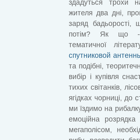
здадуться трохи н
жителя два дні, про
заряд бадьорості,
потім? Як що - 
тематичної літера
спутниковой антенн
та подібні, теоритеч
вибір і купівля снас
тихих світанків, ліс
ягідках чорниці, до с
ми їздимо на рибалку
емоційна розрядка 
мегаполісом, необх