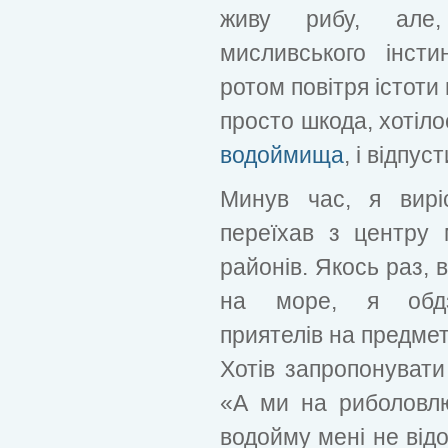
живу рибу, але,
мисливського інсти
ротом повітря істоти
просто шкода, хотіло
водоймища
, і відпус
Минув час, я вирі
переїхав з центру 
районів. Якось раз, 
на море, я обдзв
приятелів на предмет
Хотів запропонувати
«А ми на риболовлю
водойму мені не відо