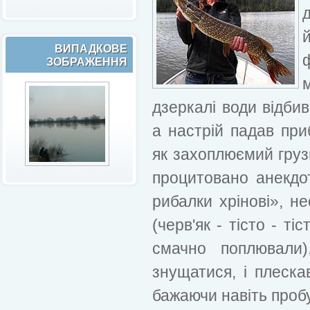
ВИПАДКОВЕ
ЗОБРАЖЕННЯ
дзеркалі води відби
а настрій падав при
як захоплюємий груз
процитовано анекдо
рибалки хрінові», н
(черв'як - тісто - ті
смачно поплювали)
знущатися, і плеска
бажаючи навіть проб