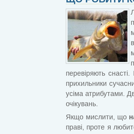
перевіряють снасті.
прихильники сучасних
усіма атрибутами. Дв
очікувань.
Якщо мислити, що
н
праві, проте я люби