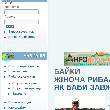
Користувач:
*
Пароль:
*
Зареєструватись
Відновити пароль
НАВІҐАЦІЯ
Список користувачів
БАЙКИ
Нове на сайті
Рибальська кухня
ЖІНОЧА РИБА
Готуємо на кухні
ЯК БАБИ ЗАВ
Готуємо на природі
Загальне
Прогноз погоди
Карта сайту