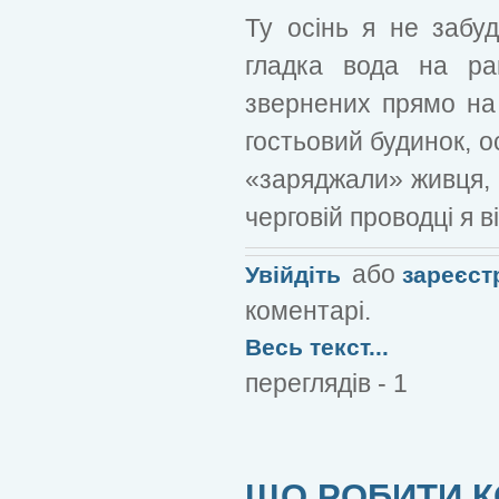
Ту осінь я не забуд
гладка вода на ран
звернених прямо на 
гостьовий будинок, о
«заряджали» живця, 
черговій проводці я в
або
Увійдіть
зареєст
коментарі.
Весь текст...
переглядів - 1
ЩО РОБИТИ К