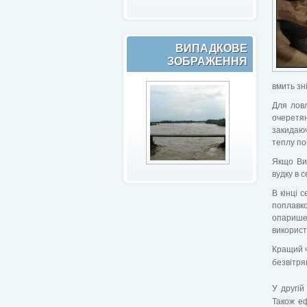
ВИПАДКОВЕ
ЗОБРАЖЕННЯ
вмить зні
Для ловл
очеретян
закидаюч
теплу по
Якщо Ви
вудку в 
В кінці 
поплавко
опаришем
використ
Кращий ч
безвітря
У другій
Також еф