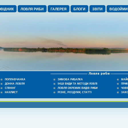
ВІДНИК
ЛОВЛЯ РИБИ
ГАЛЕРЕЯ
БЛОГИ
ЗВІТИ
ВОДОЙМИ
ПОПЛАВЧАНКА
ЗИМОВА РИБАЛКА
МАЙ
ДОННА ЛОВЛЯ
ІНШІ ВИДИ ТА МЕТОДИ ЛОВЛІ
ПРИ
СПІНІНГ
ЛОВЛЯ ОКРЕМИХ ВИДІВ РИБИ
ЧОВЕ
НАХЛИСТ
РІЗНЕ, РОЗДУМИ, СТАТТІ
ЗАК