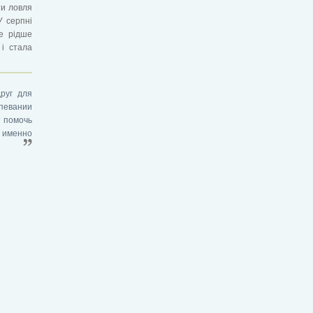
ти ловля
У серпні
се рідше
і стала
руг для
спевании
т помочь
 именно