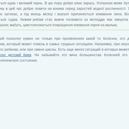
ься щука і великий окунь. В цю пору добре клює карась. Успішною може бу
яку в цей час добре ловити на коника серед заростей водної рослинності. 
о затихає, а під кінець місяці і взагалі припиняється клювання лина. В
ться судак. Хижим рибам стає важче полювати за молоддю яка зміцніла 
шою; мабуть, цим пояснюється покращення клювання окуня на малька.
кий психолог нужен не только при проявлениях какой то болезни, это д
нка, который может помочь в самых трудных ситуациях. Например, при неу
го ребенка, или при смене школы. Есть еще много ситуаций в которых може
олог детский Киев
. Не забывайте что вина большинства болезней это
ологическое состояние.