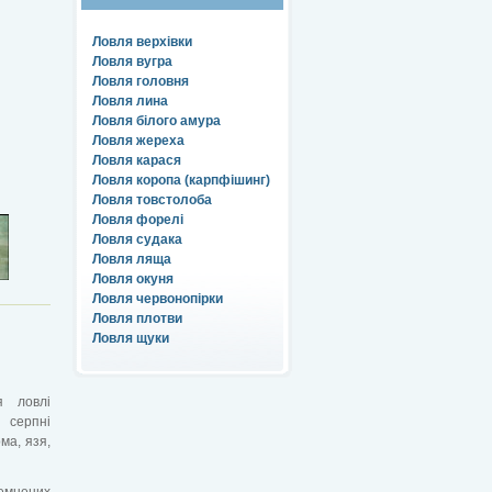
Ловля верхівки
Ловля вугра
Ловля головня
Ловля лина
Ловля білого амура
Ловля жереха
Ловля карася
Ловля коропа (карпфішинг)
Ловля товстолоба
Ловля форелі
Ловля судака
Ловля ляща
Ловля окуня
Ловля червонопірки
Ловля плотви
Ловля щуки
я ловлі
у серпні
ма, язя,
емнених