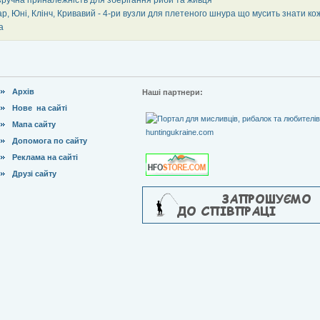
р, Юні, Клінч, Кривавий - 4-ри вузли для плетеного шнура що мусить знати ко
а
Архів
Наші партнери:
Нове на сайті
Мапа сайту
Допомога по сайту
Реклама на сайті
Друзі сайту