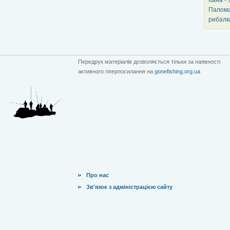
Палома
рибалк
Передрук матеріалів дозволяється тільки за наявності
активного гіперпосилання на
gonefishing.org.ua
Про нас
Зв'язок з адміністрацією сайту