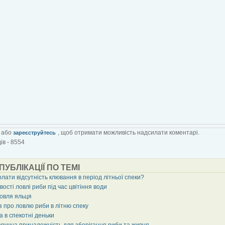
або
, щоб отримати можливість надсилати коментарі.
зареєструйтесь
ів - 8554
 ПУБЛІКАЦІЇ ПО ТЕМІ
лати відсутність клювання в період літньої спеки?
ості ловлі риби під час цвітіння води
ловля яльця
з про ловлю риби в літню спеку
 в спекотні деньки
 зручна приналежність для зберігання риби та живця