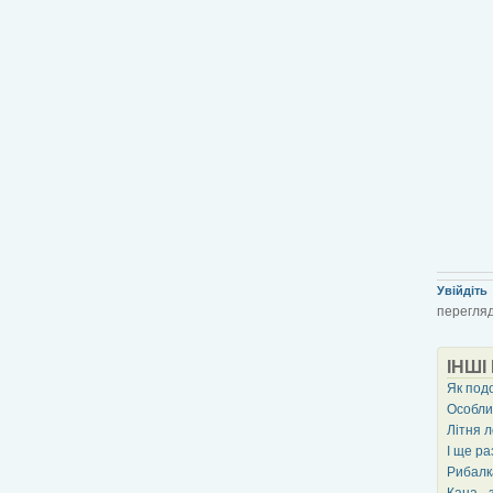
Увійдіть
перегляд
ІНШІ
Як подо
Особлив
Літня 
І ще ра
Рибалка
Кана -