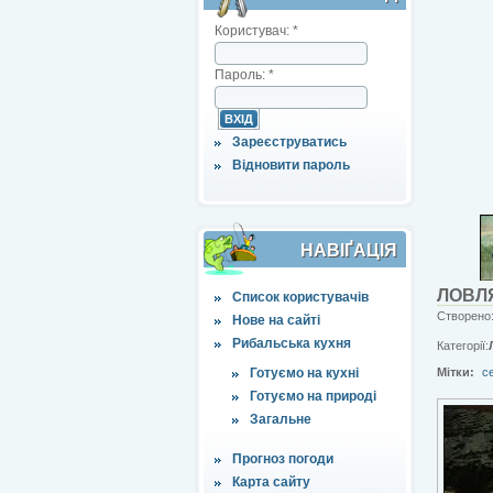
Користувач:
*
Пароль:
*
Зареєструватись
Відновити пароль
НАВІҐАЦІЯ
ЛОВЛЯ
Список користувачів
Створено:
Нове на сайті
Рибальська кухня
Категорії:
Готуємо на кухні
Мітки:
с
Готуємо на природі
Загальне
Прогноз погоди
Карта сайту