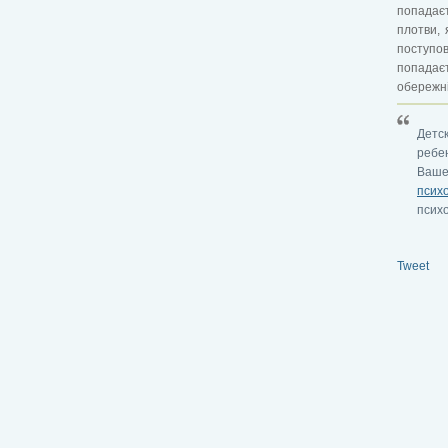
попадаєт
плотви, 
поступов
попадає
обережні
Детс
ребе
Ваше
псих
псих
Tweet