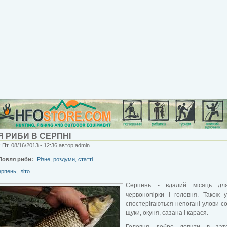
 РИБИ В СЕРПНІ
 Пт, 08/16/2013 - 12:36 автор:admin
Ловля риби:
Різне, роздуми, статті
ерпень
,
літо
Серпень - вдалий місяць дл
червонопірки і головня. Також 
спостерігаються непогані улови со
щуки, окуня, сазана і карася.
Головня добре ловити в зат