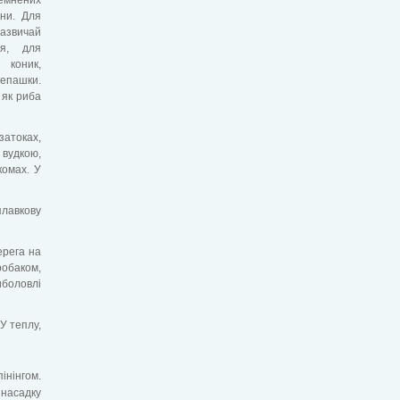
ини. Для
зазвичай
я, для
 коник,
репашки.
 як риба
затоках,
 вудкою,
комах. У
плавкову
ерега на
робаком,
иболовлі
 У теплу,
інінгом.
 насадку