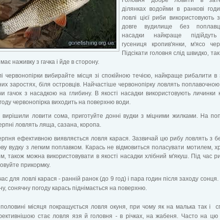
ділянках водойми в ранкові год
ловлі цієї риби використовують 
довге вудилище без поплавц
насадки найкраще підійдуть
гусениця кропив'янки, м'ясо че
Підсікати головня слід швидко, так
має наживку з гачка і йде в сторону.
і червонопірки вибирайте місця зі спокійною течією, найкраще рибалити в 
их заростях, біля островців. Найчастіше червонопірку ​​ловлять поплавочною
и гачок з насадкою на глибину. В якості насадки використовують личинки 
году червонопірка виходить на поверхню води.
 вирішили ловити сома, приготуйте донні вудки з міцними жилками. На по
серпні ловлять ляща, сазана, коропа.
серпня ефективною виявляється ловля карася. Зазвичай цю рибу ловлять з б
ву вудку з легким поплавком. Карась не відмовиться поласувати мотилем, х
, також можна використовувати в якості насадки хлібний м'якуш. Під час р
овуйте прикормку.
ас для ловлі карася - ранній ранок (до 9 год) і пара годин після заходу сонця.
ну, сонячну погоду карась піднімається на поверхню.
 половині місяця покращується ловля окуня, при чому як на малька так і сп
ективнішою стає ловля язя й головня - в річках, на жабеня. Часто на цю