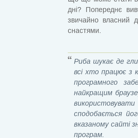
дні? Попереднє вив
звичайно власний д
снастями.
Риба шукає де гл
всі хто працює з
програмного заб
найкращим браузе
використовува
сподобається йог
вказаному сайті з
програм.