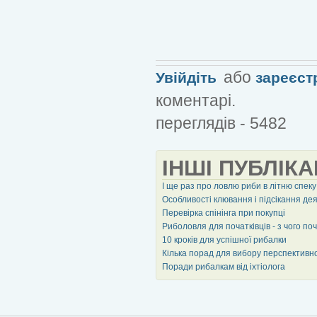
або
Увійдіть
зареєст
коментарі.
переглядів - 5482
ІНШІ ПУБЛІКА
І ще раз про ловлю риби в літню спеку
Особливості клювання і підсікання деяк
Перевірка спінінга при покупці
Риболовля для початківців - з чого по
10 кроків для успішної рибалки
Кілька порад для вибору перспективно
Поради рибалкам від іхтіолога