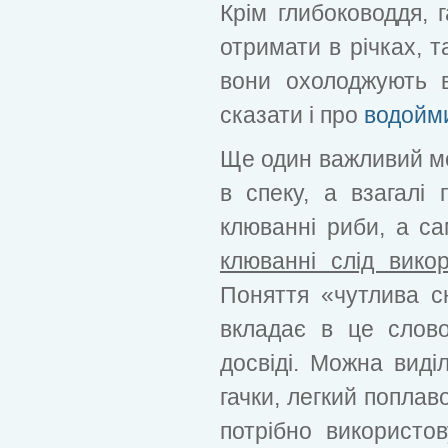
Крім глибоководдя, 
отримати в річках, т
вони охолоджують 
сказати і про
водойм
Ще один важливий мом
в спеку, а взагалі
клюванні риби, а с
клюванні слід викор
Поняття «чутлива с
вкладає в це слов
досвіді. Можна виді
гачки, легкий поплавок,
потрібно використов