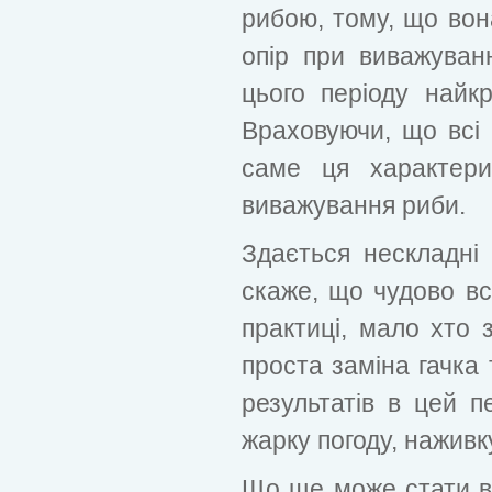
рибою, тому, що вона
опір при виважуван
цього періоду найк
Враховуючи, що всі 
саме ця характери
виважування риби.
Здається нескладні 
скаже, що чудово вс
практиці, мало хто 
проста заміна гачка
результатів в цей п
жарку погоду, наживку,
Що ще може стати в 