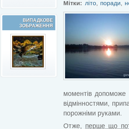
Мітки:
літо
,
поради
,
н
ВИПАДКОВЕ
ЗОБРАЖЕННЯ
моментів допоможе і
відмінностями, прип
порожніми руками.
Отже,
перше що пот