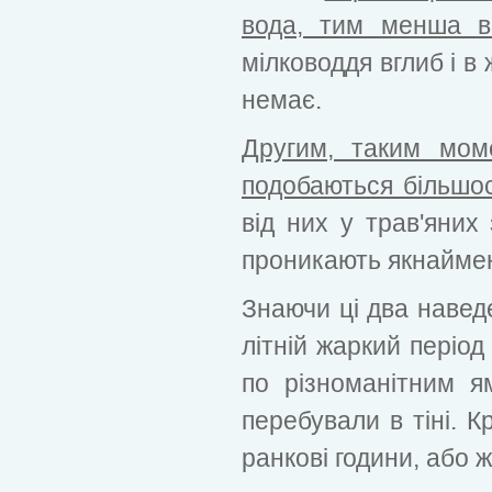
вода, тим менша в 
мілководдя вглиб і в
немає.
Другим, таким мом
подобаються більшос
від них у трав'яних
проникають якнайме
Знаючи ці два навед
літній жаркий періо
по різноманітним я
перебували в тіні. 
ранкові години, або ж