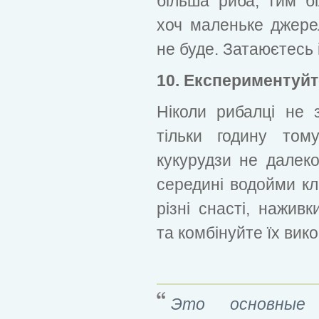
більша риба, тим б
хоч маленьке джере
не буде. Затаюєтесь і
10. Експериментуйт
Ніколи рибалці не 
тільки годину то
кукурудзи не далеко
середині водойми к
різні снасті, нажив
та комбінуйте їх вик
Это основные 