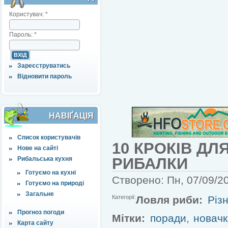
Користувач:
*
Пароль:
*
Зареєструватись
Відновити пароль
НАВІҐАЦІЯ
Список користувачів
10 КРОКІВ ДЛ
Нове на сайті
РИБАЛКИ
Рибальська кухня
Готуємо на кухні
Створено: Пн, 07/09/20
Готуємо на природі
Загальне
Категорії:
Ловля риби:
Різн
Прогноз погоди
Мітки:
поради
,
новач
Карта сайту