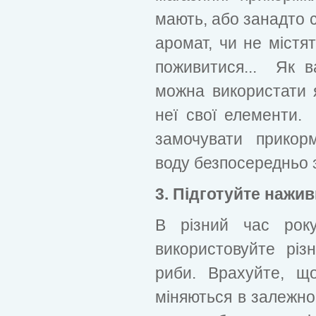
мають, або занадто 
аромат, чи не містя
поживитися... Як в
можна використати я
неї свої елементи. 
замочувати прикор
воду безпосередньо з
3. Підготуйте нажив
В різний час року
використовуйте різ
риби. Врахуйте, щ
міняються в залежнос