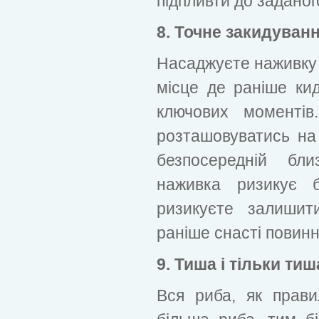
підпливти до заданог
8. Точне закидуван
Насаджуєте наживку 
місце де раніше ки
ключових моменті
розташовуватись на
безпосередній бли
наживка ризикує 
ризикуєте залишит
раніше снасті повинн
9. Тиша і тільки тиш
Вся риба, як прав