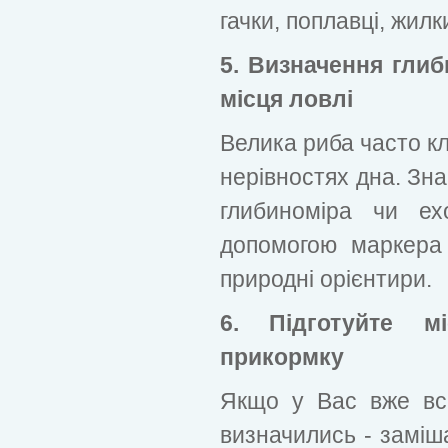
гачки, поплавці, жилк
5. Визначення глиб
місця ловлі
Велика риба часто к
нерівностях дна. Зна
глибиноміра чи ех
допомогою маркера
природні орієнтири.
6. Підготуйте м
прикормку
Якщо у Вас вже вс
визначились - заміша