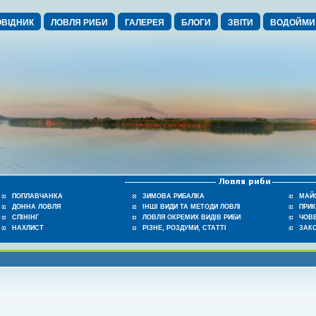
ВІДНИК
ЛОВЛЯ РИБИ
ГАЛЕРЕЯ
БЛОГИ
ЗВІТИ
ВОДОЙМИ
ПОПЛАВЧАНКА
ЗИМОВА РИБАЛКА
МАЙ
ДОННА ЛОВЛЯ
ІНШІ ВИДИ ТА МЕТОДИ ЛОВЛІ
ПРИ
СПІНІНГ
ЛОВЛЯ ОКРЕМИХ ВИДІВ РИБИ
ЧОВЕ
НАХЛИСТ
РІЗНЕ, РОЗДУМИ, СТАТТІ
ЗАК