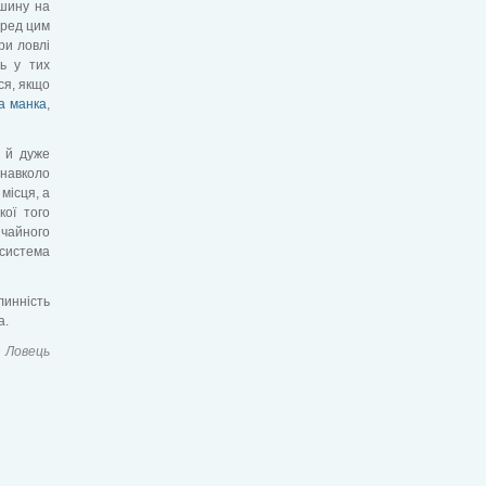
ошину на
еред цим
ри ловлі
ть у тих
ся, якщо
ка манка
,
а й дуже
навколо
місця, а
кої того
ичайного
 система
линність
а.
Ловець