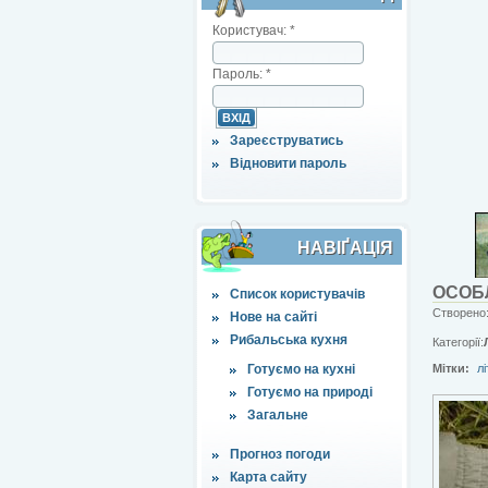
Користувач:
*
Пароль:
*
Зареєструватись
Відновити пароль
НАВІҐАЦІЯ
ОСОБЛ
Список користувачів
Створено:
Нове на сайті
Рибальська кухня
Категорії:
Готуємо на кухні
Мітки:
лі
Готуємо на природі
Загальне
Прогноз погоди
Карта сайту