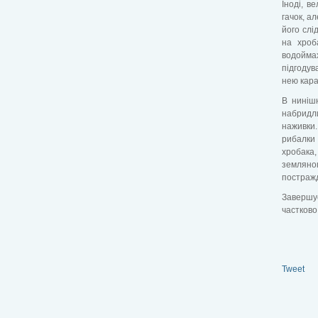
Іноді, в
гачок, а
його слі
на хроб
водоймах
підгодув
нею кара
В ниніш
набридл
наживки.
рибалки
хробака
земляног
постраж
Завершу
частково 
Tweet