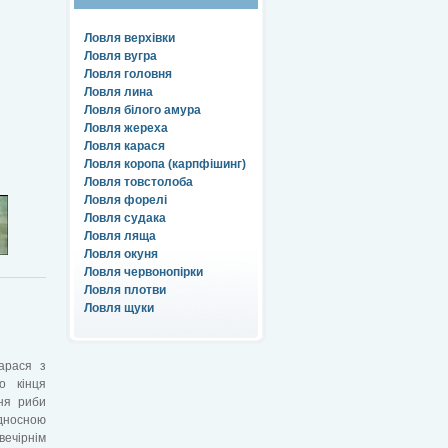
Ловля верхівки
Ловля вугра
Ловля головня
Ловля лина
Ловля білого амура
Ловля жереха
Ловля карася
Ловля коропа (карпфішинг)
Ловля товстолоба
Ловля форелі
Ловля судака
Ловля ляща
Ловля окуня
Ловля червонопірки
Ловля плотви
Ловля щуки
арася з
о кінця
ня риби
носною
вечірнім