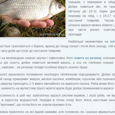
зорькам, з перервою в обідн
Добре ловиться він, як пра
світанку до 10-11 годин дня
перерва на обід, і з 16-17 
настання темряви. Часом
успішно карася можна ловити і 
при світлі різних освітлю
приладів.
Найбільші екземпляри на
по
астіше трапляються з берега, вранці до сходу сонця і після його заходу, той 
 часу доби що існує до настання темряви.
 на мілководних озерах зручно і ефективно його
ловити на резинку
, оскільки
на цю снасть добре ловиться великий карась, а ось на глибоких озерах
, навпаки, - на резинку солідні особини беруть значно гірше.
ашого карасиного полювання необхідно обов'язково підгодовувати. Добре 
й склад прикормки: макуха, мелені насіння, комбікорм, горохова або пшенич
 виручку приходять 2-3 жмені звичайного не вареного пшона. Риба може його і 
 наявність на мулистому грунті жовтої крупи буде добре приманювати карася.
слинність в цей час забезпечує карася рясним кормом, і зграї риби, не м
 в заростях водоростей. Нерідко в літню спеку його м'ясо настільки нас
"кропивки", що потім його не зовсім приємно їсти.
ожна практично на всі відомі наживки, але головною, як і раніше вважається