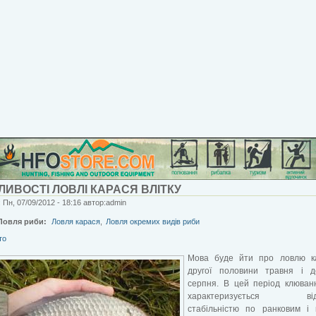
ИВОСТІ ЛОВЛІ КАРАСЯ ВЛІТКУ
 Пн, 07/09/2012 - 18:16 автор:admin
Ловля риби:
Ловля карася
,
Ловля окремих видів риби
то
Мова буде йти про ловлю к
другої половини травня і д
серпня. В цей період клюван
характеризується від
стабільністю по ранковим і 