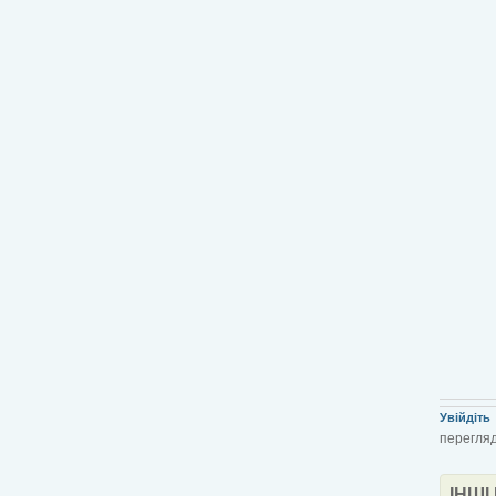
Увійдіть
перегляд
ІНШІ