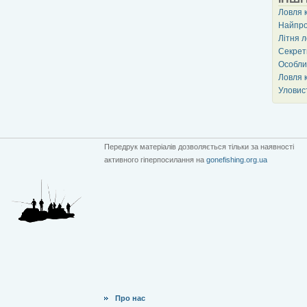
Ловля к
Найпро
Літня 
Секрет
Особлив
Ловля 
Уловист
Передрук матеріалів дозволяється тільки за наявності
активного гіперпосилання на
gonefishing.org.ua
Про нас