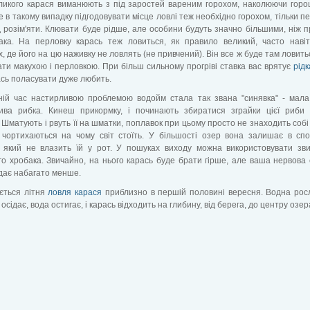
еликого карася виманюють з під заростей вареним горохом, наколюючи гор
ле в такому випадку підгодовувати місце ловлі теж необхідно горохом, тільки п
д розім'яти. Клювати буде рідше, але особини будуть значно більшими, ніж п
ака. На перловку карась теж ловиться, як правило великий, часто наві
, де його на цю наживку не ловлять (не привчений). Він все ж буде там ловить
ати макухою і перловкою. При більш сильному прогріві ставка вас врятує
рід
сь поласувати дуже любить.
ній час настирливою ​​проблемою водойм стала так звана "синявка" - мал
ива рибка. Кинеш прикормку, і починають збиратися зграйки цієї риби 
 Шматують і рвуть її на шматки, поплавок при цьому просто не знаходить собі 
 чортихаються на чому світ стоїть. У більшості озер вона залишає в спо
, який не влазить їй у рот. У пошуках виходу можна використовувати зв
о хробака. Звичайно, на нього карась буде брати гірше, але ваша нервова
дає набагато менше.
ється літня
ловля карася
приблизно в першій половині вересня. Водна рос
осідає, вода остигає, і карась відходить на глибину, від берега, до центру озер