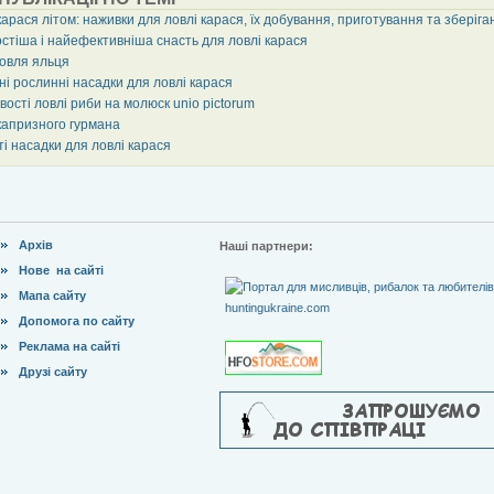
арася літом: наживки для ловлі карася, їх добування, приготування та зберіга
стіша і найефективніша снасть для ловлі карася
ловля яльця
ні рослинні насадки для ловлі карася
ості ловлі риби на молюск unio pictorum
капризного гурмана
і насадки для ловлі карася
Архів
Наші партнери:
Нове на сайті
Мапа сайту
Допомога по сайту
Реклама на сайті
Друзі сайту