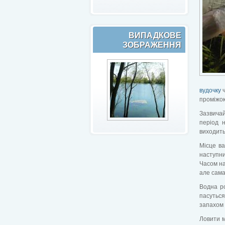
ВИПАДКОВЕ
ЗОБРАЖЕННЯ
вудочку
ч
проміжок
Зазвичай
період 
виходить
Місце в
наступни
Часом на
але сама
Водна ро
пасуться
запахом 
Ловити м