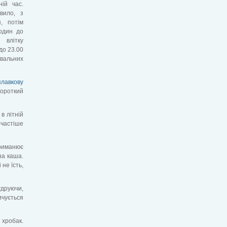
ій час.
вило, з
, потім
годин до
 влітку
до 23.00
вальних
плавкову
короткий
 в літній
 частіше
приманює
на каша.
не їсть,
удруючи,
ичується
 хробак.