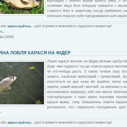
відповідно і значно краще вабить рибу. З бі
особливо якщо його м'якушку замішати з кисли
ставлять його в закритому посуді приблизно н
непогано показує себе підгодовування для карас
або
, щоб отримати можливість надсилати коментарі.
зареєструйтесь
...
ів 13566
ЯНА ЛОВЛЯ КАРАСЯ НА ФІДЕР
Ловля карася весною на фідер вельми здобутл
буде: чим годувати і на що ловити карася весно
чи хто-небудь дасть. З такою точкою зору пог
знають, наскільки вибагливий і примхливий, бу
опуститься на дно гачка він жадібно хапає на
черв'як, самий жирний і верткий, не викликає у 
консервовану кукурудзу, хліб або манну бовтанк
«бутербродом» з пари зерен перловки присма
карася важко, тому, збираючись ловити карася
рослинного, так і тваринного походження, щоб 
.
або
, щоб отримати можливість надсилати коментарі.
зареєструйтесь