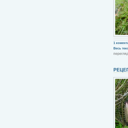
1 комент
Весь текст
перегляд
РЕЦЕП