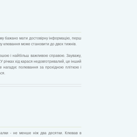
тому бажано мати достовірну інформацію, перш
тку клювання може становити до двох тижнів.
ершою і найбільш важливою справою. Зауважу,
 У річках хід карася недовготривалий, це інший
ьше нагадує полювання за прохідною пліткою і
ся.
алки - не менше ніж два десятки. Клював в