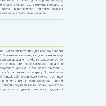
лого хліба також виходить хороша насадка,
м сиром. Сир для цього готують спеціально,
а тиждень в тепле місце. При таких насадках
я замішане з гарбузовим насінням.
.
ива
Головним питанням для кожного рибалки
ю? Однозначної відповіді на це питання навряд
одяться досвідчені рибалки карасятники, бо
ває карась. Іноді після закидання, не давши
садженого хробака, а вже через пів години,
нього абсолютно ніякого інтересу. Подавай йому
у! А іноді, цей гурман може спокуситися лише
чених мотилем. Вгадати кулінарний настрій
, завжди слід мати кілька різних наживок як
подати цьому гурману і «перше», і «друге», і