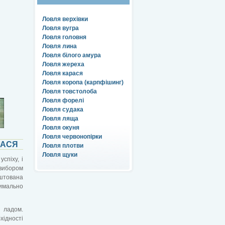
Ловля верхівки
Ловля вугра
Ловля головня
Ловля лина
Ловля білого амура
Ловля жереха
Ловля карася
Ловля коропа (карпфішинг)
Ловля товстолоба
Ловля форелі
Ловля судака
Ловля ляща
Ловля окуня
Ловля червонопірки
РАСЯ
Ловля плотви
Ловля щуки
спіху, і
 вибором
штована
симально
 ладом.
хідності