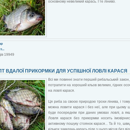
основному невеликий карась. І те ліниво.
ар
...
ів 19949
Т ВДАЛОЇ ПРИКОРМКИ ДЛЯ УСПІШНОЇ ЛОВЛІ КАРАСЯ
Всі ми повинні знати перший рибальський закон
потрапити на хороший кльов великих, гідних осо
на ловлі карася.
Ця риба за своєю природою трохи лінива, і тому
можна ловити карася і без неї, але при цьому ш
буде посереднім при даних умовах ловлі, а як
Ловля карася без прикормки носить імовірни
активному пошуку стоянок карася... Та й то, шв
кількох закидань карась піде з цього місця без ві