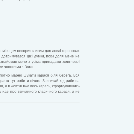
но місяцем несприятливим для ловлі коропових
м дотримувався цієї думки, поки доля мене не
познайомив мене з усіма принадами жовтневої
їми знаннями з Вами.
лютно марно шукати карася біля берега. Вся
расю тут робити нічого. Зазвичай хід риби на
я, а в жовтні вже весь карась, сформувавшись
ку йде про звичайного класичного карася, а не