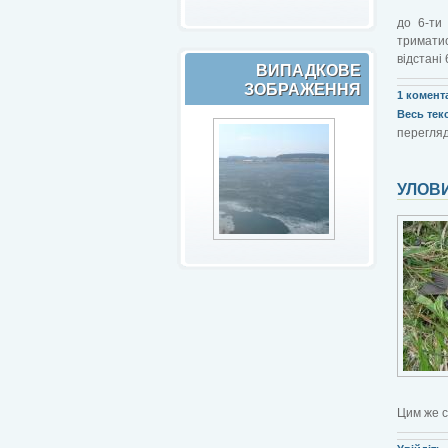
до 6-ти
триматис
відстані 
ВИПАДКОВЕ
ЗОБРАЖЕННЯ
1 комент
Весь текст
перегляд
УЛОВИ
Цим же с