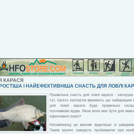
Я КАРАСЯ
РОСТІША І НАЙЕФЕКТИВНІША СНАСТЬ ДЛЯ ЛОВЛІ КА
Правильна снасть для ловлі карася - запорука у
тут, багато експертів вважають що найкращим
для ловлі карася буде правильно нала
поплавкова вудка. Якою вона має бути для мак
ефективної ловлі?
Насамперед це махове вудилище зі швидким
Таким зручно закидати, пробиваючи при необ