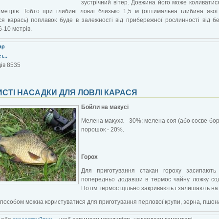
зустрічний вітер. Довжина його може коливатися
 метрів. Тобто при глибині ловлі близько 1,5 м (оптимальна глибина яко
я карась) поплавок буде в залежності від прибережної рослинності від б
6-10 метрів.
ар
...
ів 8535
СТІ НАСАДКИ ДЛЯ ЛОВЛІ КАРАСЯ
Бойли на макусі
Мелена макуха - 30%; мелена соя (або соєве бо
порошок - 20%.
Горох
Для приготування стакан гороху засипають
попередньо додавши в термос чайну ложку сод
Потім термос щільно закривають і залишають на 5
пособом можна користуватися для приготування перлової крупи, зерна, пшона і