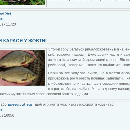
рі (-ів)
...
ів - 11723
 КАРАСЯ У ЖОВТНІ
З точки зору багатьох рибалок жовтень визначе
риб, зокрема - карася. Дуже довгий час я й са
звела з істинним майстром ловлі карася. Він 
риболовлі, і тепер мені хочеться поділитися сво
Перш за все хочу зазначити, що в жовтні абсо
прибережна рослинність починає загнивати, і ка
глибоководдя починається ще з середини вересн
в зграї, стоїть на глибині. Мова в даному випад
рослих мутантів, яким зараз сповнені багато водойми.
або
, щоб отримати можливість надсилати коментарі.
зареєструйтесь
...
ів 16056