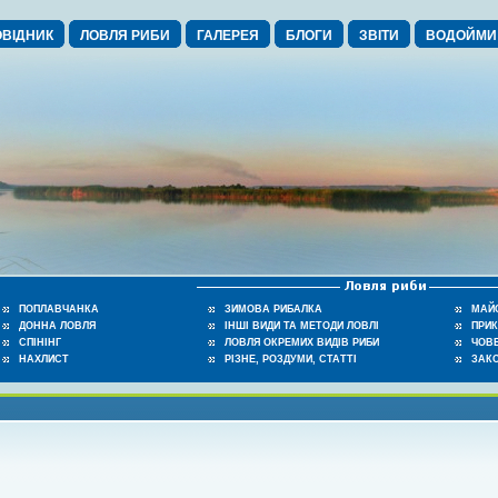
ВІДНИК
ЛОВЛЯ РИБИ
ГАЛЕРЕЯ
БЛОГИ
ЗВІТИ
ВОДОЙМИ
ПОПЛАВЧАНКА
ЗИМОВА РИБАЛКА
МАЙ
ДОННА ЛОВЛЯ
ІНШІ ВИДИ ТА МЕТОДИ ЛОВЛІ
ПРИ
СПІНІНГ
ЛОВЛЯ ОКРЕМИХ ВИДІВ РИБИ
ЧОВЕ
НАХЛИСТ
РІЗНЕ, РОЗДУМИ, СТАТТІ
ЗАК