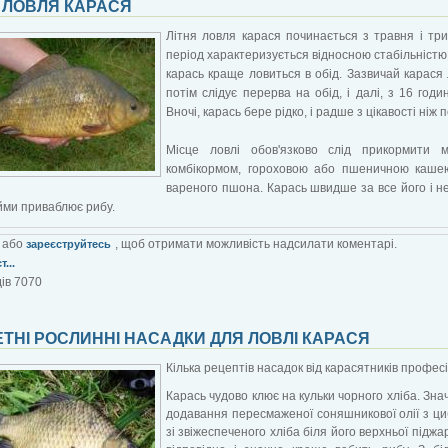
 ЛОВЛЯ КАРАСЯ
Літня ловля карася починається з травня і тр
період характеризується відносною стабільністю в
карась краще ловиться в обід. Зазвичай карася 
потім слідує перерва на обід, і далі, з 16 го
Вночі, карась бере рідко, і радше з цікавості ніж 
Місце ловлі обов'язково слід прикормити 
комбікормом, гороховою або пшеничною кашею.
вареного пшона. Карась швидше за все його і не
йми приваблює рибу.
або
, щоб отримати можливість надсилати коментарі.
зареєструйтесь
...
ів 7070
ТНІ РОСЛИННІ НАСАДКИ ДЛЯ ЛОВЛІ КАРАСЯ
Кілька рецептів насадок від карасятників професіо
Карась чудово клює на кульки чорного хліба. Зн
додавання пересмаженої соняшникової олії з ци
зі звіжеспеченого хліба біля його верхньої піджа