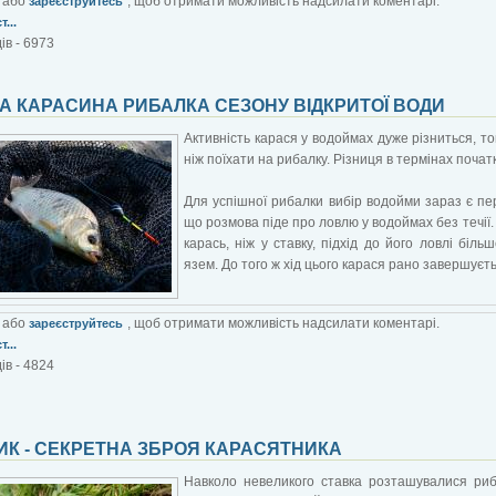
або
, щоб отримати можливість надсилати коментарі.
зареєструйтесь
...
ів - 6973
А КАРАСИНА РИБАЛКА СЕЗОНУ ВІДКРИТОЇ ВОДИ
Активність карася у водоймах дуже різниться, 
ніж поїхати на рибалку. Різниця в термінах поча
Для успішної рибалки вибір водойми зараз є п
що розмова піде про ловлю у водоймах без течії.
карась, ніж у ставку, підхід до його ловлі біл
язем. До того ж хід цього карася рано завершуєть
або
, щоб отримати можливість надсилати коментарі.
зареєструйтесь
...
ів - 4824
ИК - СЕКРЕТНА ЗБРОЯ КАРАСЯТНИКА
Навколо невеликого ставка розташувалися риб