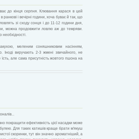
иває до кінця серпня. Клювання карася в цей
 ранкові і вечірні години, хоча буває й так, що
ловлять зі сходу сонця і до 11-12 години дня,
дини, можна продовжити ловлю аж до темряви.
по необхідності.
макухою, меленим соняшниковим насінням,
 Іноді виручають 2-3 жмені звичайного, не
 їсть, але сама присутність жовтого пшона на
налів...
ачно покращити ефективність цієї насадки може
булею. Для таких катишів краще брати м'якуш
ристої скоринки, тут він значно ароматніший, а