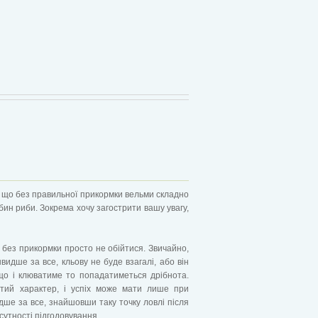
, що без правильної прикормки вельми складно
бин риби. Зокрема хочу загострити вашу увагу,
 без прикормки просто не обійтися. Звичайно,
видше за все, кльову не буде взагалі, або він
що і клюватиме то попадатиметься дрібнота.
стий характер, і успіх може мати лише при
идше за все, знайшовши таку точку ловлі після
дсутності підгодовування.