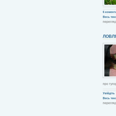
6 комента
Весь текст
перегляд
ЛОВЛЯ
про туго
Увійдіть
Весь текст
перегляд