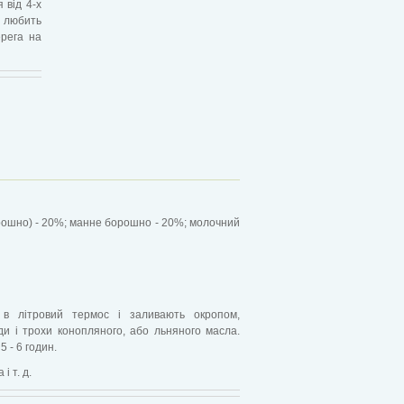
 від 4-х
ї любить
ерега на
рошно) - 20%; манне борошно - 20%; молочний
 в літровий термос і заливають окропом,
и і трохи конопляного, або льняного масла.
 - 6 годин.
 т. д.