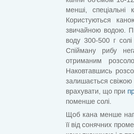
менші, спеціальні 
Користуються кано
звичайною водою. Пі
воду 300-500 г солі
Спійману рибу не
отриманим розсол
Наковтавшись розсо
залишається свіжою 
врахувати, що при
п
поменше солі.
Щоб кана менше нагр
її від сонячних пром