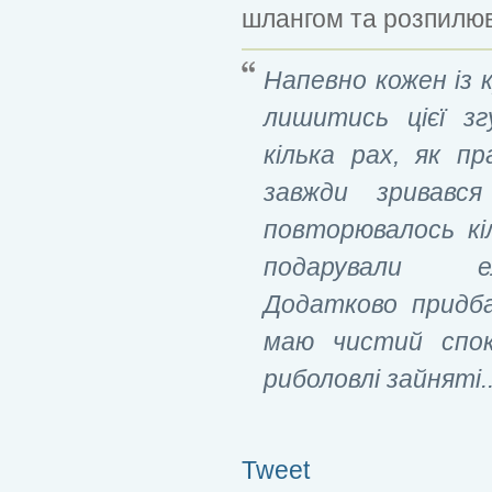
шлангом та розпилюва
Напевно кожен із к
лишитись цієї зг
кілька рах, як п
завжди зривавс
повторювалось кі
подарували е
Додатково прид
маю чистий спокі
риболовлі зайняті..
Tweet