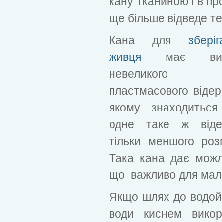
кану тканиною і в пр
ще більше відведе те
Кана для
зберіг
живця
має виг
невеликого
пластмасового відер
якому знаходитьс
одне таке ж віде
тільки меншого розм
Така кана дає можл
що важливо для мал
Якщо шлях до водойм
води киснем викор