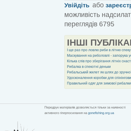
або
Увійдіть
зареєст
можливість надсилат
переглядів 6795
ІНШІ ПУБЛІКА
І ще раз про ловлю риби в літню спеку
Маскування на риболовлі - запорука у
Кілька слів про зберігання літніх снас
Рибалка в спекотні деньки
Рибальський жилет як шлях до зручної
Удосконалення коробки для спінінгов
Правильний одяг для зимової рибалки
Передрук матеріалів дозволяється тільки за наявності
активного гіперпосилання на
gonefishing.org.ua