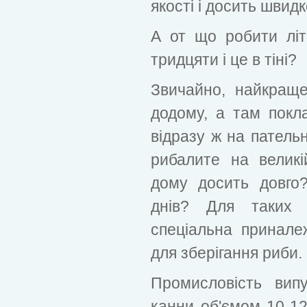
якості і досить швидк
А от що робити лі
тридцяти і це в тіні?
Звичайно, найкраще
додому, а там покл
відразу ж на патель
рибалите на великі
дому досить довго
днів? Для таких 
спеціальна принале
для зберігання риби.
Промисловість випу
канни об'ємом 10-12 