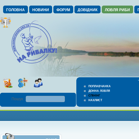
ГОЛОВНА
НОВИНИ
ФОРУМ
ДОВІДНИК
ЛОВЛЯ РИБИ
ПОПЛАВЧАНКА
ДОННА ЛОВЛЯ
СПІНІНГ
Пошук :
НАХЛИСТ