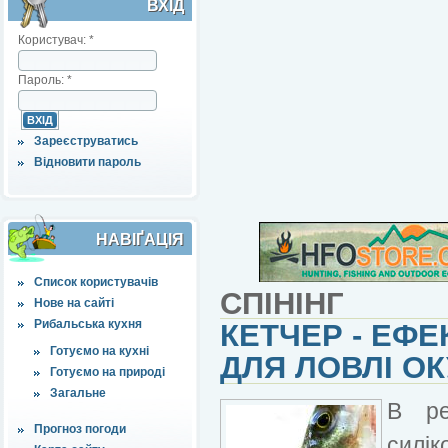
ВХІД
Користувач:
*
Пароль:
*
Зареєструватись
Відновити пароль
НАВІҐАЦІЯ
Список користувачів
СПІНІНГ
Нове на сайті
Рибальська кухня
КЕТЧЕР - ЕФ
Готуємо на кухні
ДЛЯ ЛОВЛІ О
Готуємо на природі
Загальне
В рез
Прогноз погоди
силік