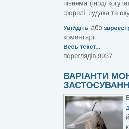
півнями (іноді когут
форелі, судака та ок
або
Увійдіть
зареєст
коментарі.
Весь текст...
переглядів 9937
ВАРІАНТИ МОН
ЗАСТОСУВАН