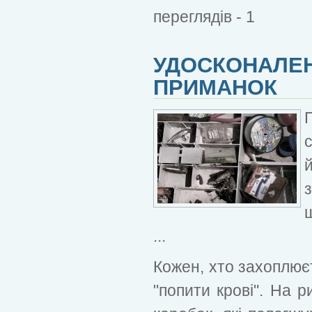
переглядів - 1
УДОСКОНАЛЕН
ПРИМАНОК
...
Кожен, хто захоплює
"попити крові". На 