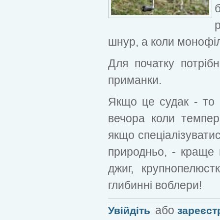
шнур, а коли монофіл
Для початку потрібн
приманки.
Якщо це судак - то 
вечора коли темпера
якщо спеціалізуватис
природньо, - краще 
джиг, крупнопелюстк
глибинні воблери!
або
Увійдіть
зареєст