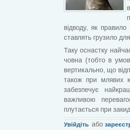
відводу, як правило
ставлять грузило для
Таку оснастку найча
човна (тобто в умов
вертикально, що від
також при млявих к
забезпечує найкра
важливою переваг
плутається при закид
або
Увійдіть
зареєст