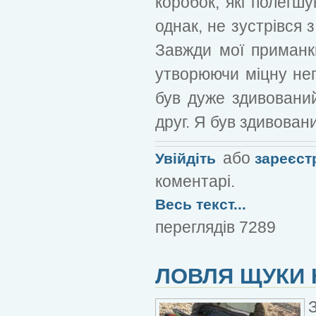
коробок, які полегшу
однак, не зустрівся 
Завжди мої приманки
утворюючи міцну неп
був дуже здивований
друг. Я був здивован
або
Увійдіть
зареєст
коментарі.
Весь текст...
переглядів 7289
ЛОВЛЯ ЩУКИ 