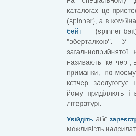
на спеціальному д
каталогах це присто
(spinner), а в комбін
бейт
(spinner-ba
"оберталкою". У
загальноприйнятої
називають "кетчер", в
приманки, по-моєму,
кетчер заслуговує 
йому приділяють і 
літературі.
або
Увійдіть
зареєст
можливість надсилат