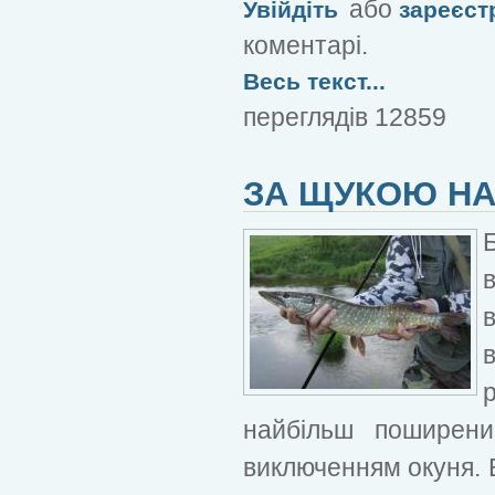
або
Увійдіть
зареєст
коментарі.
Весь текст...
переглядів 12859
ЗА ЩУКОЮ НА
найбільш поширен
виключенням окуня. В