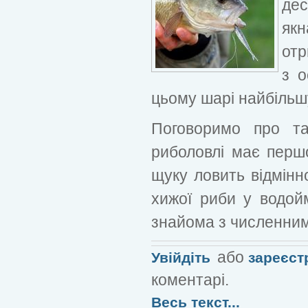
дес
як
отр
з о
цьому шарі найбільшу
Поговоримо про т
риболовлі має першо
щуку ловить відмінн
хижої риби у водой
знайома з численним
або
Увійдіть
зареєст
коментарі.
Весь текст...