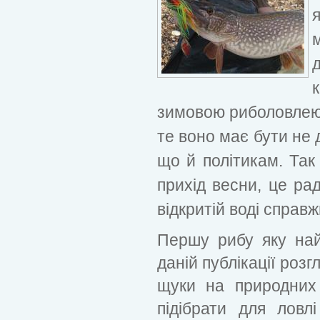
зимовою риболовлею.
те воно має бути не 
що й політикам. Так
прихід весни, це ра
відкритій воді справжн
Першу рибу яку найч
даній публікації розг
щуки на природних
підібрати для ловл