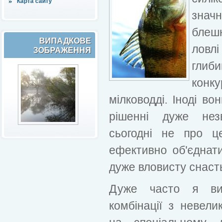
Карта сайту
знач
блешн
ВИПАДКОВЕ
ловлі
ЗОБРАЖЕННЯ
глиб
конку
мілководді. Іноді во
рішенні дуже нез
сьогодні не про ц
ефективно об'єднати
дуже вловисту снасть
Дуже часто я вик
комбінації з невел