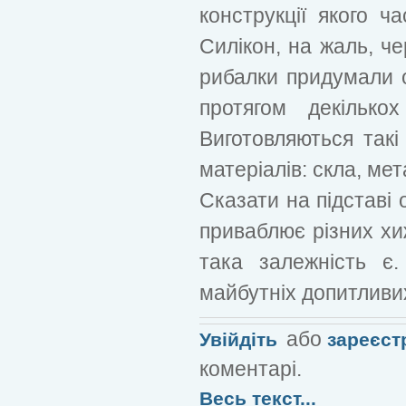
конструкції якого ч
Силікон, на жаль, ч
рибалки придумали о
протягом декільк
Виготовляються такі
матеріалів: скла, мет
Сказати на підставі 
приваблює різних хи
така залежність є
майбутніх допитливих
або
Увійдіть
зареєст
коментарі.
Весь текст...