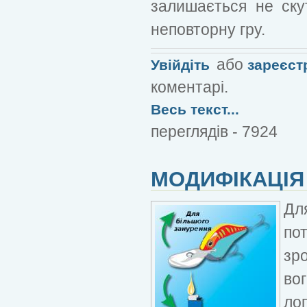
залишається не ску
неповторну гру.
або
Увійдіть
зареєст
коментарі.
Весь текст...
переглядів - 7924
МОДИФІКАЦІЯ
Для
пот
зро
вог
лоп