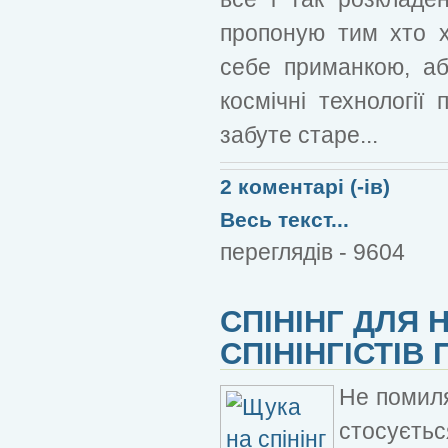
пропоную тим хто 
себе приманкою, аб
космічні технології
забуте старе...
2 коментарі (-ів)
Весь текст...
переглядів - 9604
СПІНІНГ ДЛЯ 
СПІНІНГІСТІВ
Не помиля
стосуєтьс