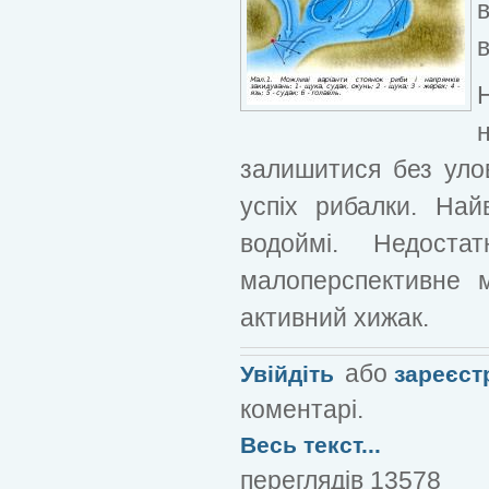
залишитися без улов
успіх рибалки. Най
водоймі. Недоста
малоперспективне 
активний хижак.
або
Увійдіть
зареєст
коментарі.
Весь текст...
переглядів 13578