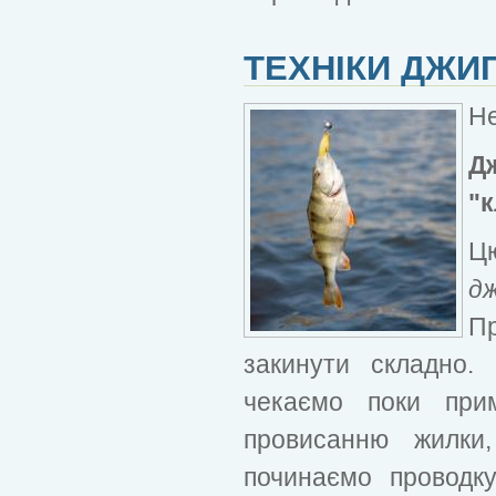
ТЕХНІКИ ДЖИ
Не
Д
"
Ц
дж
Пр
закинути складно.
чекаємо поки при
провисанню жилки,
починаємо проводку