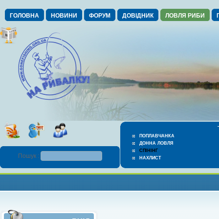
ГОЛОВНА
НОВИНИ
ФОРУМ
ДОВІДНИК
ЛОВЛЯ РИБИ
ПОПЛАВЧАНКА
ДОННА ЛОВЛЯ
СПІНІНГ
Пошук :
НАХЛИСТ