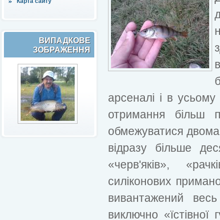
Карта сайту
ВИПАДКОВЕ
ЗОБРАЖЕННЯ
арсеналі і в усьому
отримання більш п
обмежуватися двома
відразу більше деся
«черв'яків», «рач
силіконових примано
вивантажений весь
виключно «їстівної 