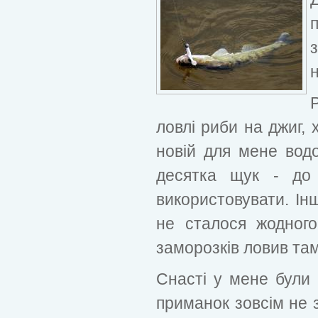
н
ловлі риби на джиг,
новій для мене водо
десятка щук - до
використовувати. Ін
не сталося жодного
заморозків ловив там
Снасті у мене були 
приманок зовсім не 