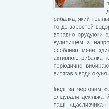
рибалка, який повіл
то до заростей водо
вправно орудуючи ел
вудилищем з напро
особливо мене зди
активною: рибалка п
періодично вибираю
витягав з води окуня
Іноді за черговим «
слідували декілька 
пащі «щасливчика» х