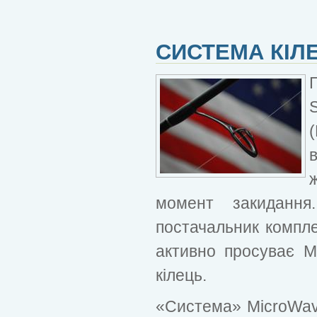
СИСТЕМА КІЛ
ж
момент закидання
постачальник компле
активно просуває M
кілець.
«Система» MicroWav