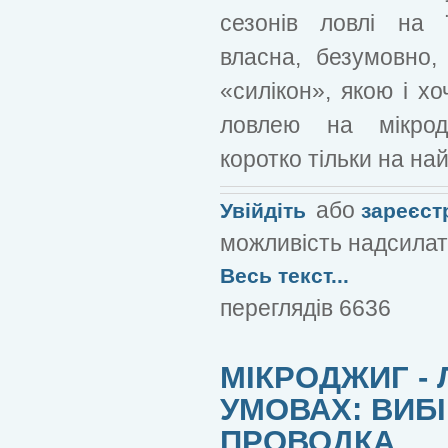
сезонів ловлі на 
власна, безумовно,
«силікон», якою і х
ловлею на мікрод
коротко тільки на на
або
Увійдіть
зареєст
можливість надсилат
Весь текст...
переглядів 6636
МІКРОДЖИГ - 
УМОВАХ: ВИБІ
ПРОВОДКА