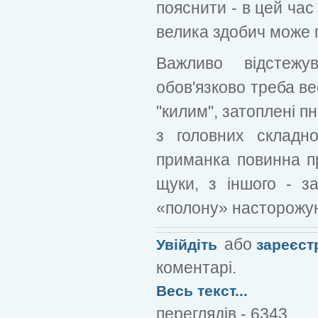
пояснити - в цей час
велика здобич може п
Важливо відстежу
обов'язково треба в
"килим", затоплені пн
з головних складно
приманка повинна п
щуки, з іншого - з
«полону» насторожую
або
Увійдіть
зареєст
коментарі.
Весь текст...
переглядів - 6343