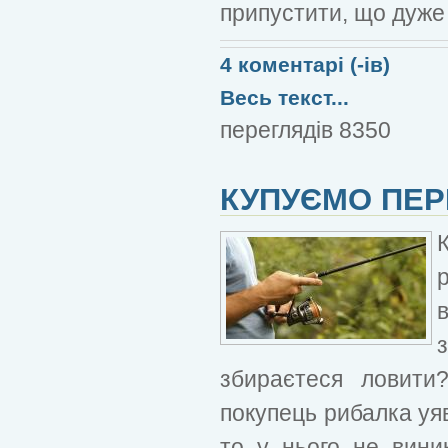
припустити, що дуже
4 коментарі (-ів)
Весь текст...
переглядів 8350
КУПУЄМО ПЕР
збираєтеся ловити
покупець рибалка уяв
то у нього не вини