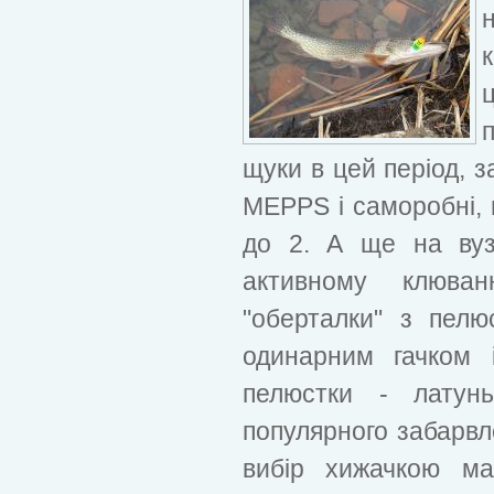
щуки в цей період, з
МЕРРS і саморобні, 
до 2. А ще на вузь
активному клюван
"оберталки" з пелю
одинарним гачком 
пелюстки - латунь
популярного забарвл
вибір хижачкою м