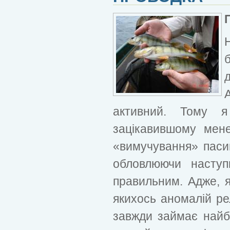
активний. Тому я
зацікавившому мен
«вимучування» пасив
обловлюючи наступн
правильним. Адже, я
якихось аномалій ре
завжди займає найб