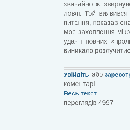
звичайно ж, звернув
ловлі. Той виявився
питання, показав снас
моє захоплення мікр
удач і повних «прол
виникало розлучитис
або
Увійдіть
зареєст
коментарі.
Весь текст...
переглядів 4997