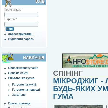
ВХІД
Користувач:
*
Пароль:
*
Зареєструватись
Відновити пароль
НАВІҐАЦІЯ
Список користувачів
СПІНІНГ
Нове на сайті
Рибальська кухня
МІКРОДЖИГ - 
Готуємо на кухні
БУДЬ-ЯКИХ УМ
Готуємо на природі
ГУМА
Загальне
Прогноз погоди