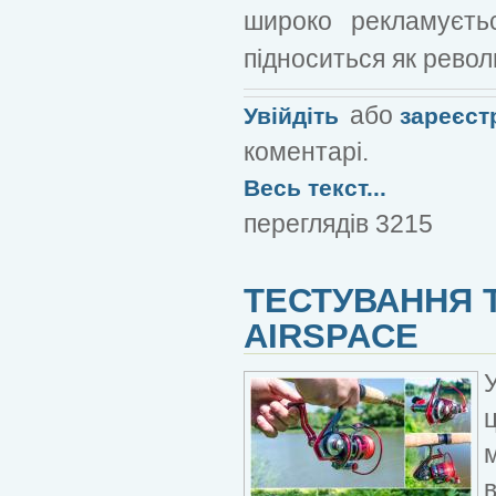
широко рекламуєтьс
підноситься як револю
або
Увійдіть
зареєст
коментарі.
Весь текст...
переглядів 3215
ТЕСТУВАННЯ 
AIRSPACE