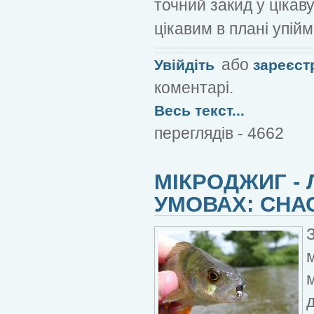
точний закид у цікав
цікавим в плані упій
або
Увійдіть
зареєст
коментарі.
Весь текст...
переглядів - 4662
МІКРОДЖИГ - 
УМОВАХ: СНА
д