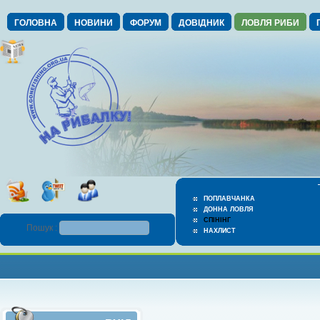
ГОЛОВНА
НОВИНИ
ФОРУМ
ДОВІДНИК
ЛОВЛЯ РИБИ
ПОПЛАВЧАНКА
ДОННА ЛОВЛЯ
СПІНІНГ
Пошук :
НАХЛИСТ