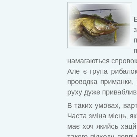
намагаються спровок
Але є група рибалок
проводка приманки, к
руху дуже привабливі
В таких умовах, варт
Часта зміна місць, я
має хоч якийсь хацй
такого підходу ловлі