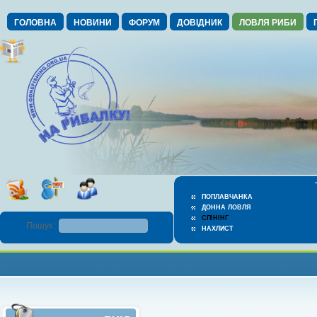
ГОЛОВНА
НОВИНИ
ФОРУМ
ДОВІДНИК
ЛОВЛЯ РИБИ
ПОПЛАВЧАНКА
ДОННА ЛОВЛЯ
СПІНІНГ
Пошук :
НАХЛИСТ