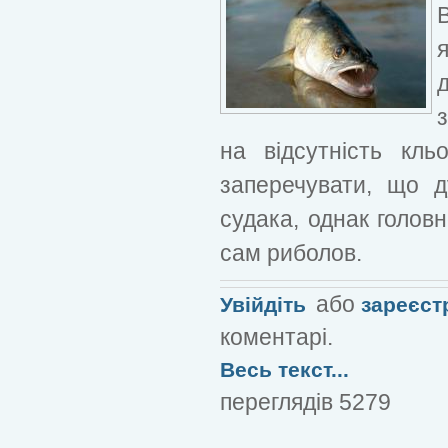
В
на відсутність кль
заперечувати, що 
судака, однак голов
сам риболов.
або
Увійдіть
зареєст
коментарі.
Весь текст...
переглядів 5279