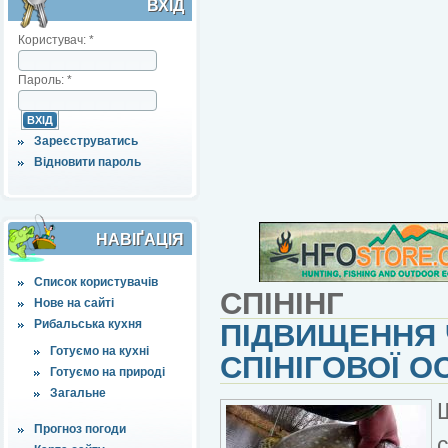
ВХІД
Користувач:
*
Пароль:
*
Зареєструватись
Відновити пароль
НАВІҐАЦІЯ
Список користувачів
СПІНІНГ
Нове на сайті
Рибальська кухня
ПІДВИЩЕННЯ 
Готуємо на кухні
СПІНІГОВОЇ О
Готуємо на природі
Загальне
Прогноз погоди