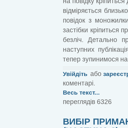
на повідку кріпиться 
відміряється близько
повідок з моножилк
застібки кріпиться п
безліч. Детально 
наступних публікаці
тепер зупинимося на 
або
Увійдіть
зареєст
коментарі.
Весь текст...
переглядів 6326
ВИБІР ПРИМА