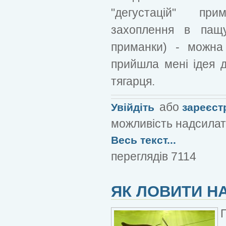
"дегустацій" пр
захоплення в пащу
приманки) - можна 
прийшла мені ідея 
тягарця.
або
Увійдіть
зареєст
можливість надсилат
Весь текст...
переглядів 7114
ЯК ЛОВИТИ НА