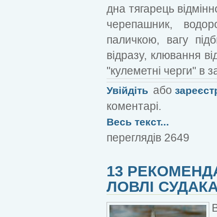
дна тягарець відмінн
черепашник, водоро
паличкою, вагу під
відразу, клювання ві
"кулеметні черги" в з
або
Увійдіть
зареєст
коментарі.
Весь текст...
переглядів 2649
13 РЕКОМЕНДА
ЛОВЛІ СУДАК