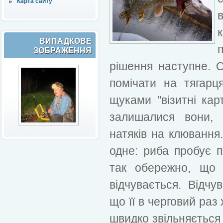
Карта сайту
ВИПАДКОВЕ
ЗОБРАЖЕННЯ
рішення наступне. 
помічати на тягарц
щуками "візитні кар
залишалися вони, 
натяків на клюванн
одне: риба пробує п
так обережно, що 
відчувається. Відч
що її в черговий раз
швидко звільняється 