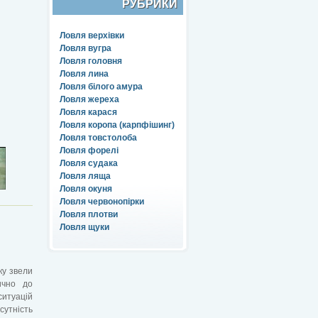
РУБРИКИ
Ловля верхівки
Ловля вугра
Ловля головня
Ловля лина
Ловля білого амура
Ловля жереха
Ловля карася
Ловля коропа (карпфішинг)
Ловля товстолоба
Ловля форелі
Ловля судака
Ловля ляща
Ловля окуня
Ловля червонопірки
Ловля плотви
Ловля щуки
ку звели
ично до
ситуацій
сутність