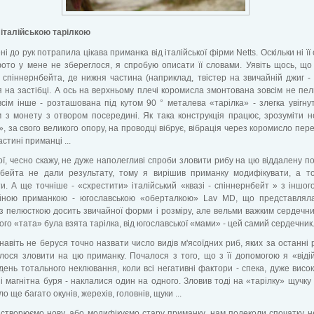
з італійською тарілкою
і до рук потрапила цікава приманка від італійської фірми Netts. Оскільки ні її 
ото у мене не збереглося, я спробую описати її словами. Уявіть щось, що
 спіннернбейта, де нижня частина (наприклад, твістер на звичайній джиг - г
я на застібці. А ось на верхньому плечі коромисла змонтована зовсім не пел
сім інше - розташована під кутом 90 ° металева «тарілка» - злегка увігну
 з монету з отвором посередині. Як така конструкція працює, зрозуміти н
», за свого великого опору, на проводці вібрує, вібрація через коромисло пер
стині приманці ...
ї, чесно скажу, не дуже наполегливі спроби зловити рибу на цю віддалену по
нбейта не дали результату, тому я вирішив приманку модифікувати, а т
и. А ще точніше - «схрестити» італійський «квазі - спіннернбейт » з іншог
йною приманкою - югославською «оберталкою» Lav MD, що представлял
 пелюсткою досить звичайної форми і розміру, але вельми важким сердечни
кого «тата» була взята тарілка, від югославської «мами» - цей самий сердечник
навіть не беруся точно назвати число видів м'ясоїдних риб, яких за останні 
лося зловити на цю приманку. Почалося з того, що з її допомогою я «віді
день тотального неклювання, коли всі негативні фактори - спека, дуже висок
і магнітна буря - наклалися один на одного. Зловив тоді на «тарілку» щучку п
о ще багато окунів, жерехів, головнів, щуки ...
створюємо нову, або модифікуємо стару приманку, нам подеколи спочатку н