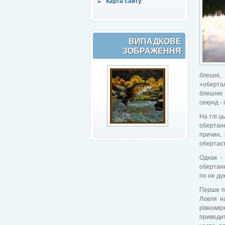
Карта сайту
ВИПАДКОВЕ
ЗОБРАЖЕННЯ
блешні,
«обертал
блешню 
секунд - і
На тлі ц
обертанн
причин,
обертаєт
Однак -
обертанн
по не ду
Перше пи
Ловля на
рівномір
приводит