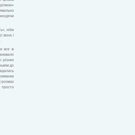
арілкою»
симально
виходячи
ь», ніби
і вона і
.
ле все ж
авоювало
о різних
зьким до
ладалась
риманки
і розмах
ь просто