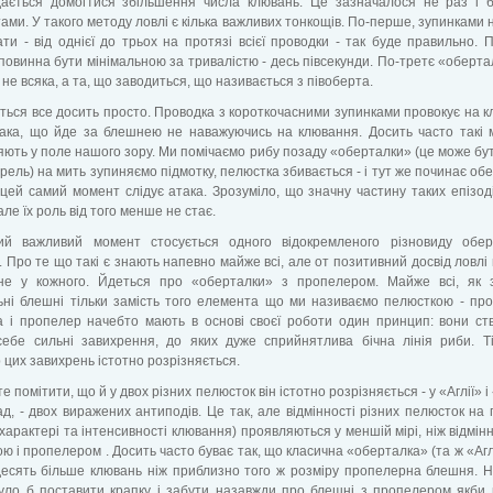
дається домогтися збільшення числа клювань. Це зазначалося не раз і 
стами. У такого методу ловлі є кілька важливих тонкощів. По-перше, зупинками 
ти - від однієї до трьох на протязі всієї проводки - так буде правильно. П
повинна бути мінімальною за тривалістю - десь півсекунди. По-третє «оберта
 не всяка, а та, що заводиться, що називається з півоберта.
ься все досить просто. Проводка з короткочасними зупинками провокує на 
жака, що йде за блешнею не наважуючись на клювання. Досить часто такі
ють у поле нашого зору. Ми помічаємо рибу позаду «оберталки» (це може бут
рель) на мить зупиняємо підмотку, пелюстка збивається - і тут же починає об
 цей самий момент слідує атака. Зрозуміло, що значну частину таких епізод
але їх роль від того менше не стає.
ий важливий момент стосується одного відокремленого різновиду обер
 Про те що такі є знають напевно майже всі, але от позитивний досвід ловлі 
не у кожного. Йдеться про «оберталки» з пропелером. Майже всі, як з
ні блешні тільки замість того елемента що ми називаємо пелюсткою - про
а і пропелер начебто мають в основі своєї роботи один принцип: вони с
себе сильні завихрення, до яких дуже сприйнятлива бічна лінія риби. Т
 цих завихрень істотно розрізняється.
е помітити, що й у двох різних пелюсток він істотно розрізняється - у «Аглії» 
д, - двох виражених антиподів. Це так, але відмінності різних пелюсток на 
 характері та інтенсивності клювання) проявляються у меншій мірі, ніж відмінн
ю і пропелером . Досить часто буває так, що класична «оберталка» (та ж «Агл
десять більше клювань ніж приблизно того ж розміру пропелерна блешня. 
уло б поставити крапку і забути назавжди про блешні з пропелером якби