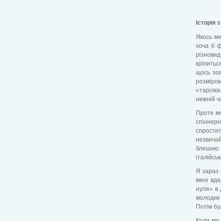
Історія 
Якось мен
хоча б ф
різновид
кріпитьс
щось зов
розміром
«тарілка
нижній ча
Проте мо
спіннер
спростит
незвича
блешню з
італійсь
Я зараз 
мені вда
нуля» в 
молодик 
Потім бул
Коли ми 