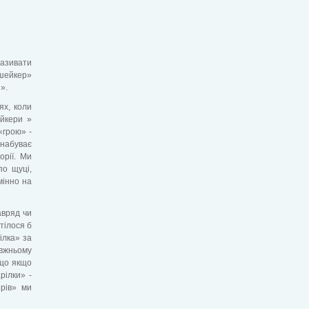
називати
«шейкер»
».
ях, коли
ейкери »
«грою» -
 набуває
орії. Ми
по щуці,
мінно на
авряд чи
тілося б
ілка» за
авжньому
 що якщо
рілки» -
ерів» ми