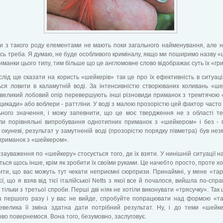
и з такого роду елементами не мають поки загального найменування, але 
кось треба. Я думаю, не буде особливого криміналу, якщо ми поширимо назву 
риманки цього типу, тим більше що це англомовне слово відображає суть їх «гри
лід ще сказати на користь «шейкерів» так це про їх ефективність в ситуаці
ься ловити в каламутній воді. За інтенсивністю створюваних коливань «ш
 великий лобовий опір перевершують інші різновиди приманок з тремтячою 
 «цикади» або воблери - раттліни. У воді з малою прозорістю цей фактор часто
ьного значення, і можу запевнити, що це моє твердження не з області те
ли порівняльні випробування однотипних приманок з «шейкером» і без - 
 окуневі, результат у замутненій воді (прозорістю порядку півметра) був нез
приманок з «шейкером».
зауваження по «шейкеру» стосується того, де їх взяти. У нинішній ситуації н
ься щось інше, крім як зробити їх своїми руками. Це начебто просто, проте хо
ти, що вас можуть тут чекати неприємні сюрпризи. Принаймні, у мене «тар
єї, що я взяв від тієї італійської Netts з якої все й почалося, вийшла по-спр
тільки з третьої спроби. Перші дві ніяк не хотіли виконувати «трясучку». Так
з першого разу і у вас не вийде, спробуйте попрацювати над формою «та
невелика її зміна здатна дати потрібний результат. Ну, і до теми «шейк
ово повернемося. Вона того, безумовно, заслуговує.