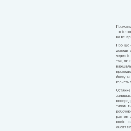
Приманк
-то їх я
на всі п
Про що с
доводит
через їх
такі, як
вирішал
проводи
бассу та
користь 
Останнє 
залишаєт
попереди
типом ті
робочою 
раптом 
навіть 
обов'язк