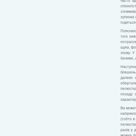
часто в
спінінгі
зловжива
зупинка 
годиться
Пояснюєт
того хи
потрапля
щука, фо
знову. У
бачимо, 
Наступн
блешень.
далеко 
оберталь
пелюстк
позаду 
характер
Ви может
наприкла
(тобто в
пелюстко
разів у 
можна б