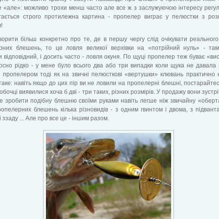
 «але»: можливо трохи менш часто але все ж з заслужуючою інтересу регу
ігається строго протилежна картина - пропелер виграє у пелюстки з ро
!
орити більш конкретно про те, де в першу чергу слід очікувати реальног
рних блешень, то це ловля великої верхівки на «потрійний нуль» - там
 відповідний, і досить часто - ловля окуня. По щуці пропелер теж буває «ви
осно рідко - у мене було всього два або три випадки коли щука не давала
 пропелером тоді як на звичні пелюсткові «вертушки» клювань практично 
аке: навіть якщо до цих пір ви не ловили на пропелерні блешні, постарайте
робочці виявилися хоча б дві - три таких, різних розмірів. У продажу вони зуст
ле зробити подібну блешню своїми руками навіть легше ніж звичайну «оберт
опелерних блешень кілька різновидів - з одним гвинтом і двома, з підван
 ззаду ... Але про все це - іншим разом.