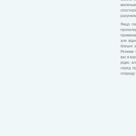
маленьке
спостер
рахунком
Якщо гов
пропеле
приманки
але відн
блешні з
Резюме т
вас в ко
рідко, а
серед пр
спереду і