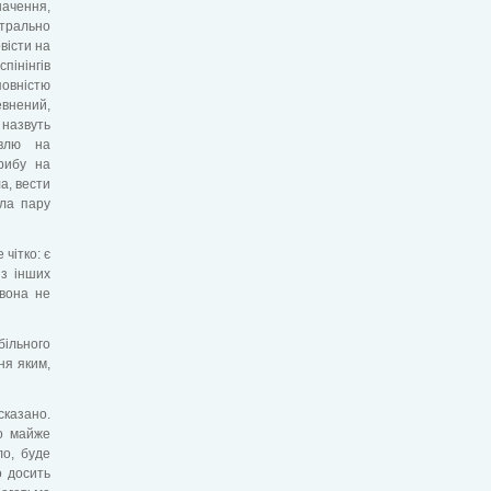
ачення,
рально
вісти на
пінінгів
овністю
евнений,
назвуть
овлю на
рибу на
а, вести
ала пару
чітко: є
 з інших
 вона не
ільного
ня яким,
сказано.
бо майже
ло, буде
о досить