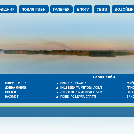
ВІДНИК
ЛОВЛЯ РИБИ
ГАЛЕРЕЯ
БЛОГИ
ЗВІТИ
ВОДОЙМИ
ПОПЛАВЧАНКА
ЗИМОВА РИБАЛКА
МАЙ
ДОННА ЛОВЛЯ
ІНШІ ВИДИ ТА МЕТОДИ ЛОВЛІ
ПРИ
СПІНІНГ
ЛОВЛЯ ОКРЕМИХ ВИДІВ РИБИ
ЧОВЕ
НАХЛИСТ
РІЗНЕ, РОЗДУМИ, СТАТТІ
ЗАК