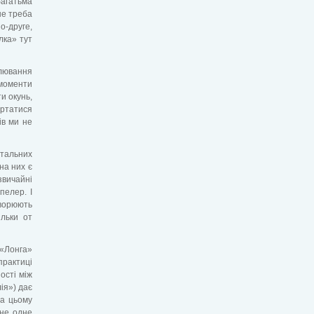
багатьма
не треба
о-друге,
лка» тут
клювання
 моменти
и окунь,
ертатися
ів ми не
тальних
на них є
вичайні
пелер. І
творюють
ільки от
і «Лонга»
практиці
ості між
ія») дає
На цьому
 не одне