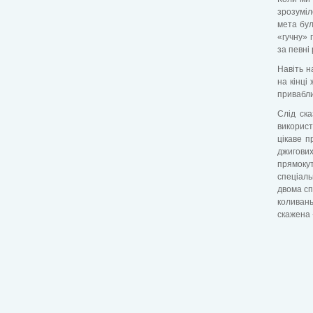
зрозуміл
мета бул
«гучну» 
за певні
Навіть н
на кінці
привабли
Слід ска
використ
цікаве п
джигових
прямоку
спеціал
двома сп
коливан
скажена 