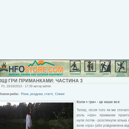
ОЩІ ГРИ ПРИМАНКАМИ: ЧАСТИНА 3
 Пт, 10/18/2013 - 17:39 автор:admin
Ловля риби:
Різне, роздуми, статті
,
Спінінг
Коли « гра» - це наше все
Тепер, після того як ми спочат
роль «гри» приманки практ
нуля потім - розглянули кілька 
коли «гра» (або усвідомлена від