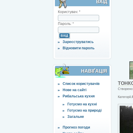
ВХІД
Користувач:
*
Пароль:
*
Зареєструватись
Відновити пароль
НАВІҐАЦІЯ
ТОНК
Список користувачів
Створено:
Нове на сайті
Рибальська кухня
Категорії:
Готуємо на кухні
Готуємо на природі
Загальне
Прогноз погоди