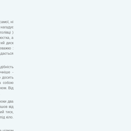
самої, ні
 нагадує
олівці )
юстка, а
тий диск
еважко :
едається
дібність
очніше -
о досить
а собою
ком. Від
.
роки два
йшов від
ий тиск,
ід кіло.
е цілком