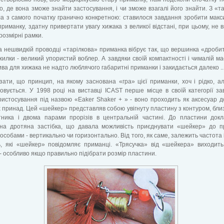
о, де вона зможе знайти застосування, і чи зможе взагалі його знайти. З «т
а з самого початку гранично конкретною: ставилося завдання зробити мак
приманку, здатну привертати увагу хижака з великої відстані, при цьому, не 
 розмірні рамки.
а нешвидкій проводці «тарілкова» приманка вібрує так, що вершинка «дробит
 жилки - великий упористий воблер. А завдяки своїй компактності і чималій мас
ва для хижака не надто люблячого габаритні приманки і закидається далеко ..
зати, що принцип, на якому заснована «гра» цієї приманки, хоч і рідко, а
овується. У 1998 році на виставці ICAST перше місце в своїй категорії з
ристосування під назвою «Eaker Shaker + » - воно проходить як аксесуар д
 принад. Цей «шейкер» представляв собою увігнуту пластину з контуром, бли
тника і двома парами прорізів в центральній частині. До пластини док
ьна дротяна застібка, що давала можливість приєднувати «шейкер» до п
особами - вертикально чи горизонтально. Від того, як саме, залежить частота 
ь, які «шейкер» повідомляє приманці. «Трясучка» від «шейкера» виходит
- особливо якщо правильно підібрати розмір пластини.