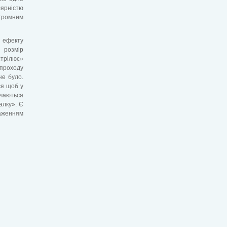
лярністю
згромним
о ефекту
 розмір
стрілює»
 проходу
не було.
ся щоб у
річаються
алку». Є
таженням