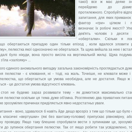
такої) все ж має деяке зн
перейдемо до діамет
протилежного. Спробуйте відпо
запитання, для яких приманок с
фактор «гри» цілком і п
визначає їх робочі якості? Уп
дев'ять чоловік з десяти 
«оберталки». Скільки я л
 що обертаються пригадую один тільки епізод , коли вдалося зловити 
ку», пелюстка якої однозначно не оберталася. Та щука вийшла за нею і встал
далі було нікуди, вона просто висіла на вертикальній жилці. Щука подум
 з'їла «залізяку» ...
ього єдиного аномального випадку загальна закономірність проглядається дуже 
я пелюстки - є клювання, ні - тоді, на жаль. Точніше, не клювати може і
 пелюстка, що обертається це умова необхідна, але не достатня. Якщо ж
ься - це достатня умова відсутності клювань.
 стоп не будемо зараз розвивати тему - як домогтися максимально стаб
я пелюстки оскільки ця тема дуже об'ємна. Розглянемо два приватних питан
же зрозумілих причинах приділяється явно недостатньо уваги.
тання - воно, здавалося б навіть йде дещо врозріз з тим що тільки що було 
 класичні «вертушки» (які без вантажу-головки) припускає рівномірну, а
ну проводку. Якщо таку блешню спробувати вести з зупинками це, зрозумі
и до зупинок обертання пелюстки. Так от якщо робити так усвідомлено, т