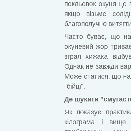
покльовок окуня це 
якщо візьме солі
благополучно витягти 
Часто буває, що на
окуневий жор триває
зграя хижака відбу
Однак не завжди варт
Може статися, що на 
"бійці".
Де шукати "смугаст
Як показує практик
кілограма і вище,