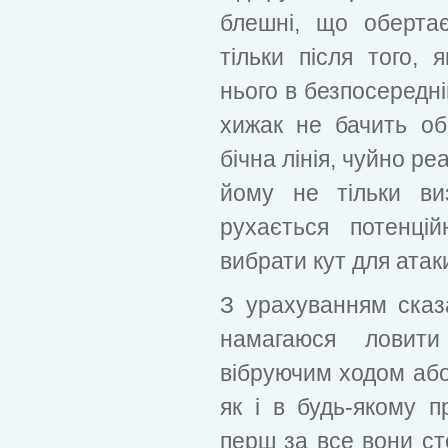
блешні, що обертає
тільки після того, 
нього в безпосередні
хижак не бачить об'
бічна лінія, чуйно ре
йому не тільки ви
рухається потенці
вибрати кут для атак
З урахуванням сказа
намагаюся ловит
вібруючим ходом аб
як і в будь-якому пр
перш за все вони ст