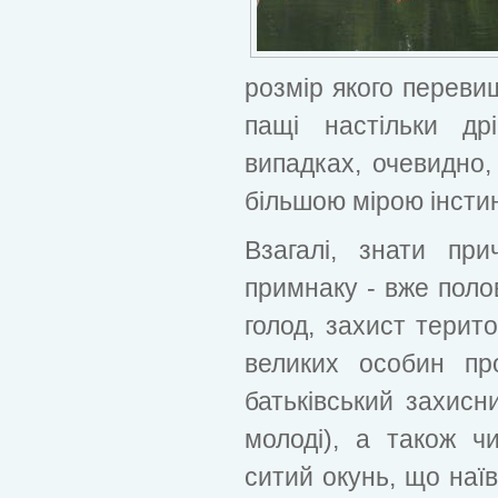
розмір якого переви
пащі настільки др
випадках, очевидно
більшою мірою інстинк
Взагалі, знати пр
примнаку - вже поло
голод, захист терито
великих особин про
батьківський захисни
молоді), а також чи
ситий окунь, що наїв