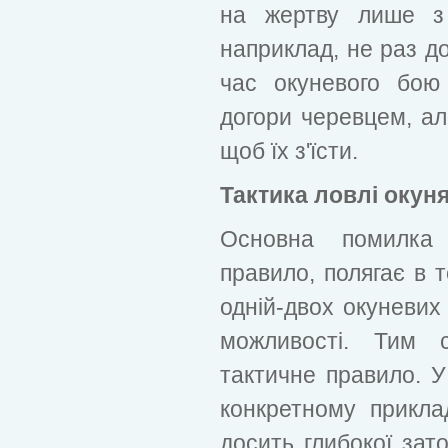
на жертву лише з 
наприклад, не раз до
час окуневого бою
догори черевцем, але
щоб їх з'їсти.
Тактика ловлі окун
Основна помилка п
правило, полягає в 
одній-двох окуневих 
можливості. Тим с
тактичне правило. 
конкретному прикла
досить глибокої зат