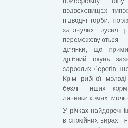
прибережну зон
водосховищах типо
підводні горби; пор
затонулих русел р
перемежовуються 
ділянки, що прими
дрібний окунь заз
зарослих берегів, щ
Крім рибної молоді
безліч інших кормо
личинки комах, молюск
У річках найдоречні
в спокійних вирах і 