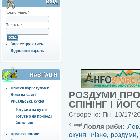
ВХІД
Користувач:
*
Пароль:
*
Зареєструватись
Відновити пароль
НАВІҐАЦІЯ
Список користувачів
РОЗДУМИ ПРО
Нове на сайті
СПІНІНГ І ЙО
Рибальська кухня
Готуємо на кухні
Створено: Пн, 10/17/20
Готуємо на природі
Загальне
Категорії:
Ловля риби:
Лов
окуня
,
Різне, роздуми, 
Прогноз погоди