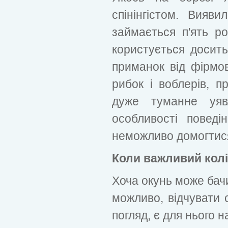
спінінгістом. Вияв
займається п'ять ро
користується досит
приманок від фірмо
рибок і воблерів, п
дуже туманне уя
особливості поведі
неможливо домогтися
Коли важливий кол
Хоча окунь може бачи
можливо, відчувати с
погляд, є для нього 