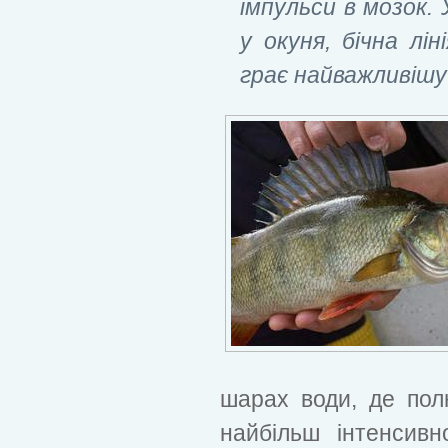
імпульси в мозок. 
у окуня, бічна лін
грає найважливішу
шарах води, де пол
найбільш інтенсивн