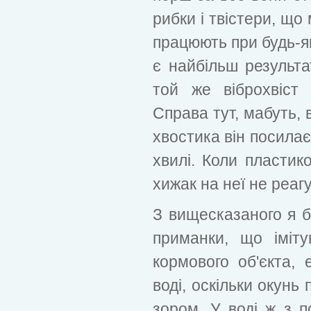
рибки і твістери, що
працюють при будь-як
є найбільш результа
той же віброхвіст
Справа тут, мабуть, 
хвостика він посилає
хвилі. Коли пластик
хижак на неї не реагу
З вищесказаного я б
приманки, що іміту
кормового об'єкта, 
воді, оскільки окунь
зором. У воді ж з 