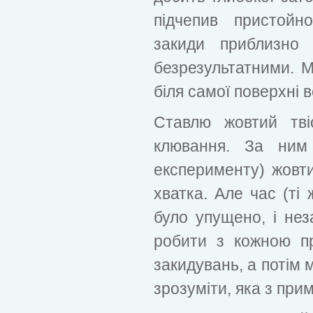
підчепив пристойн
закиди приблизно
безрезультатними. М
біля самої поверхні в
Ставлю жовтий тві
клювання. За ним 
експерименту) жовти
хватка. Але час (ті
було упущено, і не
робити з кожною п
закидувань, а потім м
зрозуміти, яка з при