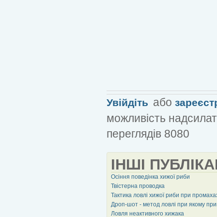
або
Увійдіть
зареєст
можливість надсилат
переглядів 8080
ІНШІ ПУБЛІКА
Осіння поведінка хижої риби
Твістерна проводка
Тактика ловлі хижої риби при промаха
Дроп-шот - метод ловлі при якому пр
Ловля неактивного хижака