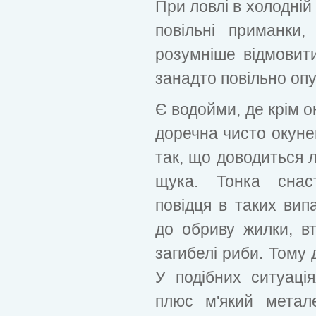
При ловлі в холодній
повільні приманки
розумніше відмовити
занадто повільно оп
Є водойми, де крім о
доречна чисто окуне
так, що доводиться л
щука. Тонка снаст
повідця в таких вип
до обриву жилки, в
загибелі риби. Тому 
У подібних ситуаці
плюс м'який метале