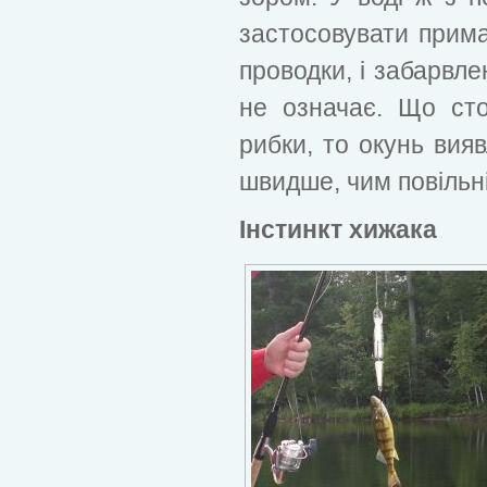
застосовувати приман
проводки, і забарвле
не означає. Що сто
рибки, то окунь вияв
швидше, чим повільн
Інстинкт хижака