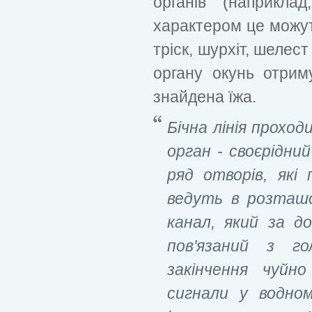
органів (наприкла
характером це можуть
тріск, шурхіт, шелест
органу окунь отрим
знайдена їжа.
Бічна лінія проход
орган - своєрідни
ряд отворів, які
ведуть в розташо
канал, який за д
пов'язаний з го
закінчення чуйн
сигнали у водном