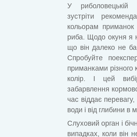
У риболовецькій 
зустріти рекоменд
кольорам приманок 
риба. Щодо окуня я 
що він далеко не ба
Спробуйте поекспе
приманками різного 
колір. І цей виб
забарвлення кормовог
час віддає перевагу, 
води і від глибини в м
Слуховий орган і біч
випадках, коли він 