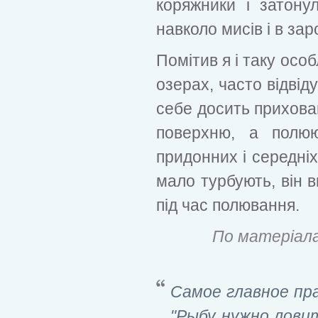
коряжники і затону
навколо мисів і в зар
Помітив я і таку особ
озерах, часто відвід
себе досить прихова
поверхню, а полюю
придонних і середніх
мало турбують, він 
під час полювання.
По матеріал
Самое главное пр
"Рыбу нужно ловит