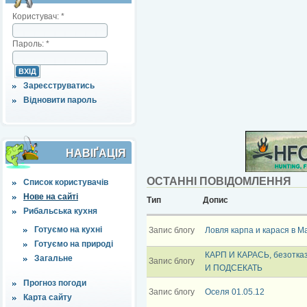
Користувач:
*
Пароль:
*
Зареєструватись
Відновити пароль
НАВІҐАЦІЯ
ОСТАННІ ПОВІДОМЛЕННЯ
Список користувачів
Нове на сайті
Тип
Допис
Рибальська кухня
Готуємо на кухні
Запис блогу
Ловля карпа и карася в М
Готуємо на природі
КАРП И КАРАСЬ, безотк
Загальне
Запис блогу
И ПОДСЕКАТЬ
Прогноз погоди
Запис блогу
Оселя 01.05.12
Карта сайту