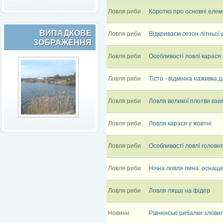
Ловля риби
Коротко про основні елем
ВИПАДКОВЕ
Ловля риби
Відкриваєм сезон літньої 
ЗОБРАЖЕННЯ
Ловля риби
Особливості ловлі карася 
Ловля риби
Тісто - відмінна наживка 
Ловля риби
Ловля великої плотви взи
Ловля риби
Ловля карася у жовтні
Ловля риби
Особливості ловлі голов
Ловля риби
Нічна ловля лина: оснаще
Ловля риби
Ловля ляща на фідер
Новини
Рівненські рибалки злови