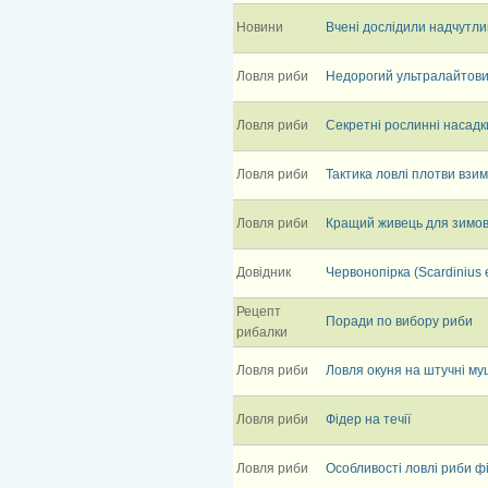
Новини
Вчені дослідили надчутли
Ловля риби
Недорогий ультралайтовий
Ловля риби
Секретні рослинні насадк
Ловля риби
Тактика ловлі плотви взим
Ловля риби
Кращий живець для зимов
Довідник
Червонопірка (Scardinius 
Рецепт
Поради по вибору риби
рибалки
Ловля риби
Ловля окуня на штучні му
Ловля риби
Фідер на течії
Ловля риби
Особливості ловлі риби ф