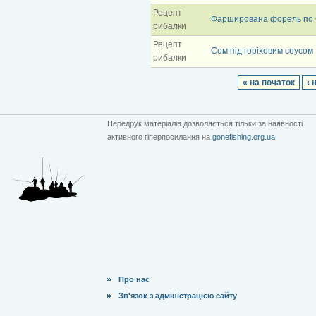
Рецепт
Фарширована форель по 
рибалки
Рецепт
Сом під горіховим соусом
рибалки
« на початок
‹ 
Передрук матеріалів дозволяється тільки за наявності
активного гіперпосилання на
gonefishing.org.ua
Про нас
Зв'язок з адміністрацією сайту