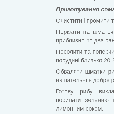
Приготування сома 
Очистити і промити 
Порізати на шматоч
приблизно по два са
Посолити та поперчит
посудині близько 20-
Обваляти шматки ри
на пательні в добре ро
Готову рибу викла
посипати зеленню 
лимонним соком.