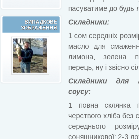
пасуватиме до будь-я
Складники:
ВИПАДКОВЕ
ЗОБРАЖЕННЯ
1 сом середніх розмі
масло для смаженн
лимона, зелена п
перець, ну і звісно с
Складники для п
соусу:
1 повна склянка го
черствого хліба без 
середнього розмі
соняшникової; 2-3 ло