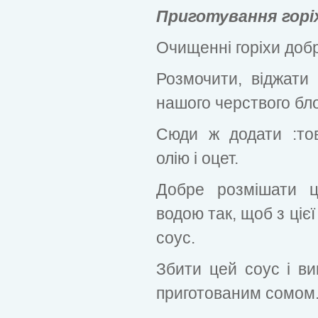
Приготування горіх
Очищенні горіхи добр
Розмочити, віджати 
нашого черствого бло
Сюди ж додати :то
олію і оцет.
Добре розмішати ц
водою так, щоб з ціє
соус.
Збити цей соус і в
приготованим сомом