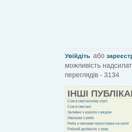
або
Увійдіть
зареєст
можливість надсилат
переглядів - 3134
ІНШІ ПУБЛІКА
Сом в сметанному соусі
Сом в сметані
Заливне з коропа з медом
Окрошка з риби
Риба з овочами приготовані на грилі
Рибний делікатес з хека