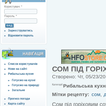
Користувач:
*
Пароль:
*
Зареєструватись
Відновити пароль
НАВІҐАЦІЯ
Список користувачів
СОМ ПІД ГОР
Нове на сайті
Рибальська кухня
Створено: Чт, 05/23/20
Готуємо на кухні
Категорії:
Рибальська кухн
Готуємо на природі
Загальне
Мітки рецепту:
сом
,
Прогноз погоди
Сом під горіховим с
Карта сайту