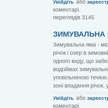
або
Увійдіть
зареєст
коментарі.
переглядів 3145
ЗИМУВАЛЬНА
Зимувальна яма - мі
річок і озер в зимов
одного виду, що забе
водоймах зимувальні
уповільненою течією
зоні впадання річок,
або
Увійдіть
зареєст
коментарі.