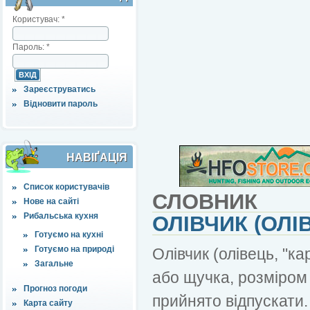
Користувач:
*
Пароль:
*
Зареєструватись
Відновити пароль
НАВІҐАЦІЯ
Список користувачів
СЛОВНИК
Нове на сайті
Рибальська кухня
ОЛІВЧИК (ОЛІ
Готуємо на кухні
Готуємо на природі
Олівчик (олівець, "к
Загальне
або щучка, розміром 
Прогноз погоди
прийнято відпускати.
Карта сайту