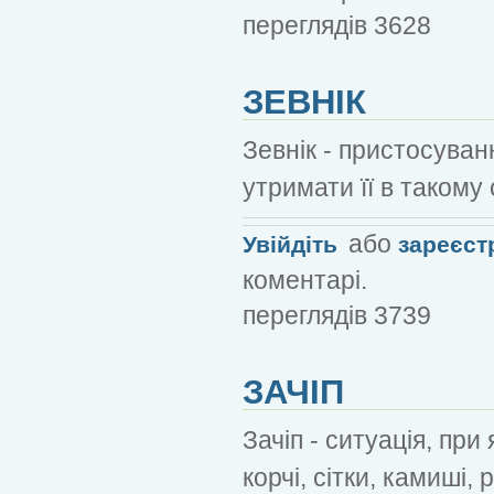
переглядів 3628
ЗЕВНІК
Зевнік - пристосува
утримати її в такому 
або
Увійдіть
зареєст
коментарі.
переглядів 3739
ЗАЧІП
Зачіп - ситуація, при
корчі, сітки, камиші, р