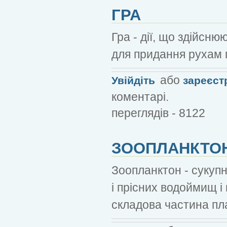
ГРА
Гра - дії, що здійсн
для придання рухам 
або
Увійдіть
зареєст
коментарі.
переглядів - 8122
ЗООПЛАНКТО
Зоопланктон - сукуп
і прісних водоймищ і
складова частина пл