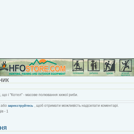
НИК
 ж, що і "Котел" - масове полювання хижої риби.
або
, щоб отримати можливість надсилати коментарі.
зареєструйтесь
в - 1
НЯ