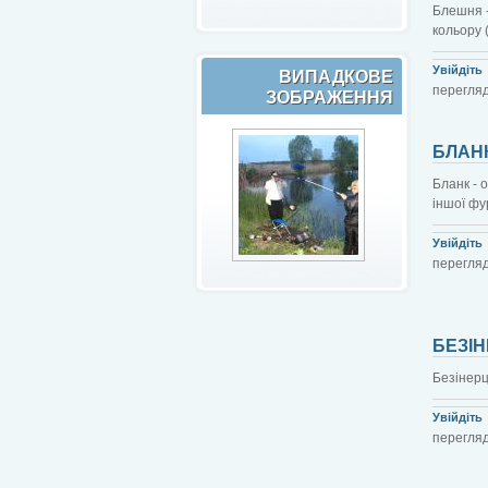
Блешня -
кольору 
Увійдіть
ВИПАДКОВЕ
перегляд
ЗОБРАЖЕННЯ
БЛАН
Бланк - 
іншої фу
Увійдіть
перегляд
БЕЗІ
Безінерц
Увійдіть
перегляд