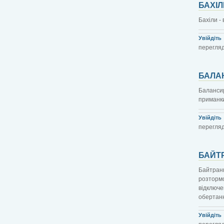
БАХІЛ
Бахіли -
Увійдіть
перегляд
БАЛА
Балансир
приманки
Увійдіть
перегляд
БАЙТ
Байтранн
розтормо
відключе
обертанн
Увійдіть