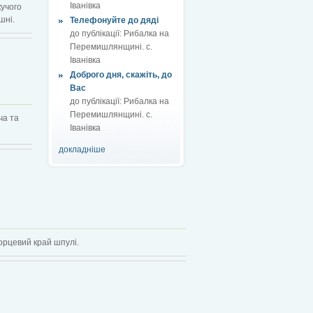
Іванівка
кучого
шні.
Телефонуйте до дяді
до публікації:
Рибалка на
Перемишлянщині. с.
Іванівка
Доброго дня, скажіть, до
Вас
до публікації:
Рибалка на
Перемишлянщині. с.
ча та
Іванівка
докладніше
торцевий край шпулі.