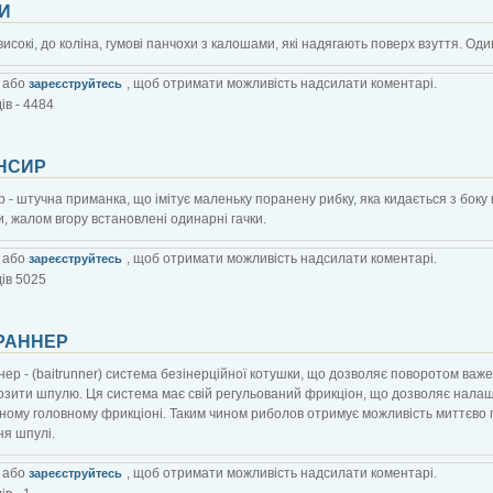
И
 високі, до коліна, гумові панчохи з калошами, які надягають поверх взуття. Оди
або
, щоб отримати можливість надсилати коментарі.
зареєструйтесь
ів - 4484
НСИР
 - штучна приманка, що імітує маленьку поранену рибку, яка кидається з боку в б
, жалом вгору встановлені одинарні гачки.
або
, щоб отримати можливість надсилати коментарі.
зареєструйтесь
ів 5025
РАННЕР
ер - (baitrunner) система безінерційної котушки, що дозволяє поворотом важ
зити шпулю. Ця система має свій регульований фрикціон, що дозволяє налаш
ному головному фрикціоні. Таким чином риболов отримує можливість миттєво
я шпулі.
або
, щоб отримати можливість надсилати коментарі.
зареєструйтесь