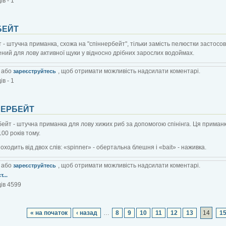
в - 1
БЕЙТ
 - штучна приманка, схожа на "спіннербейт", тільки замість пелюстки застос
ний для лову активної щуки у відносно дрібних зарослих водоймах.
або
, щоб отримати можливість надсилати коментарі.
зареєструйтесь
в - 1
НЕРБЕЙТ
ейт - штучна приманка для лову хижих риб за допомогою спінінга. Ця прима
100 років тому.
походить від двох слів: «spinner» - обертальна блешня і «bait» - наживка.
або
, щоб отримати можливість надсилати коментарі.
зареєструйтесь
...
ів 4599
« на початок
‹ назад
…
8
9
10
11
12
13
14
1