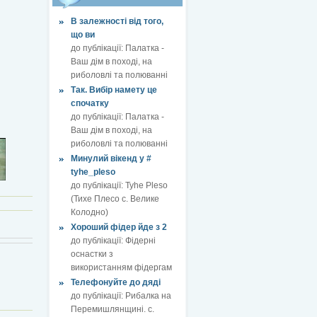
В залежності від того,
що ви
до публікації:
Палатка -
Ваш дім в поході, на
риболовлі та полюванні
Так. Вибір намету це
спочатку
до публікації:
Палатка -
Ваш дім в поході, на
риболовлі та полюванні
Минулий вікенд у #
tyhe_pleso
до публікації:
Tyhe Pleso
(Тихе Плесо с. Велике
Колодно)
Хороший фідер йде з 2
до публікації:
Фідерні
оснастки з
використанням фідергам
Телефонуйте до дяді
до публікації:
Рибалка на
Перемишлянщині. с.