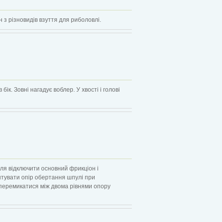
н з різновидів взуття для риболовлі.
ік. Зовні нагадує воблер. У хвості і голові
еля відключити основний фрикціон і
тувати опір обертання шпулі при
 перемикатися між двома рівнями опору