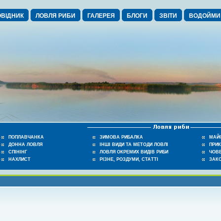
ВІДНИК
ЛОВЛЯ РИБИ
ГАЛЕРЕЯ
БЛОГИ
ЗВІТИ
ВОДОЙМИ
ПОПЛАВЧАНКА
ЗИМОВА РИБАЛКА
МАЙ
ДОННА ЛОВЛЯ
ІНШІ ВИДИ ТА МЕТОДИ ЛОВЛІ
ПРИ
СПІНІНГ
ЛОВЛЯ ОКРЕМИХ ВИДІВ РИБИ
ЧОВЕ
НАХЛИСТ
РІЗНЕ, РОЗДУМИ, СТАТТІ
ЗАК