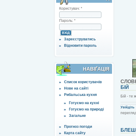
Користувач:
*
Пароль:
*
Зареєструватись
Відновити пароль
НАВІҐАЦІЯ
СЛОВ
Список користувачів
БІЙ
Нове на сайті
Рибальська кухня
Бій - те
Готуємо на кухні
Увійдіть
Готуємо на природі
перегляді
Загальне
Прогноз погоди
БЛЕШ
Карта сайту