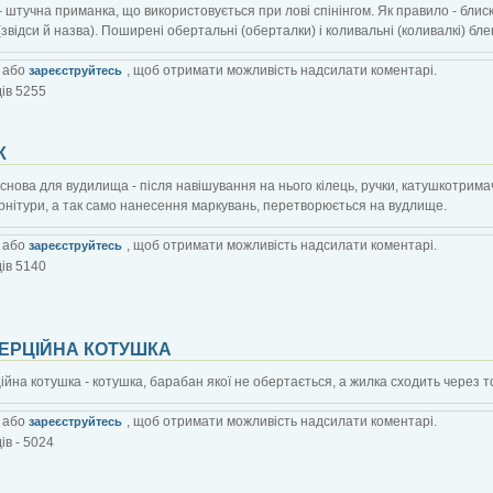
 штучна приманка, що використовується при лові спінінгом. Як правило - блис
(звідси й назва). Поширені обертальні (оберталки) і коливальні (коливалкі) бле
або
, щоб отримати можливість надсилати коментарі.
зареєструйтесь
ів 5255
К
основа для вудилища - після навішування на нього кілець, ручки, катушкотрима
рнітури, а так само нанесення маркувань, перетворюється на вудлище.
або
, щоб отримати можливість надсилати коментарі.
зареєструйтесь
ів 5140
НЕРЦІЙНА КОТУШКА
ійна котушка - котушка, барабан якої не обертається, а жилка сходить через 
або
, щоб отримати можливість надсилати коментарі.
зареєструйтесь
ів - 5024