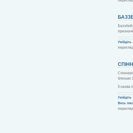
перегляді
БАЗЗ
Баззбейт
призначе
Увійдіть
перегляді
СПІН
Спіннерб
близько 
Її назва 
Увійдіть
Весь текст
перегляд