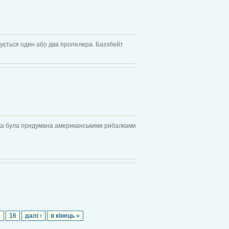
овується один або два пропелера. Баззбейт
нка була придумана американськими рибалками
5
16
далі ›
в кінець »