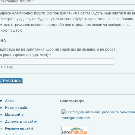
електронної пошти:
*
адреса електронної пошти. Усі повідомлення з сайта будуть надсилатися на ц
Електронну адресу не буде опубліковано та буде використано лише за Вашим
: для отримання нового паролю або для отримання новин чи повідомлень
нною поштою.
CHA
відповідь на це запитання, щоб ми знали що ви людина, а не робот ).
 річка України (на укр. мові):
*
the blank
Архів
Наші партнери:
Нове на сайті
Мапа сайту
Допомога по сайту
Реклама на сайті