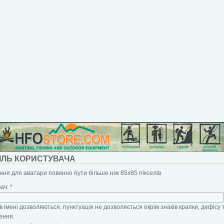
ІЛЬ КОРИСТУВАЧА
ня для аватари повинно бути більше ніж 85x85 пікселів
вач:
*
в імені дозволяються, пунктуація не дозволяється окрім знаків крапки, дефісу 
ення.