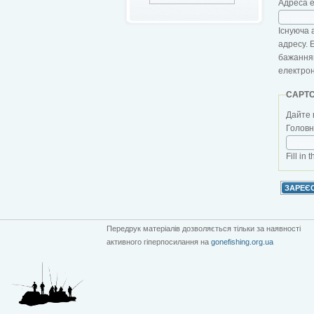
Адреса 
Існуюча 
адресу. 
бажанням
електро
CAPT
Дайте 
Головна
Fill in 
Передрук матеріалів дозволяється тільки за наявності
активного гіперпосилання на
gonefishing.org.ua