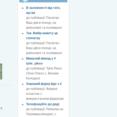
В залежності від того,
що ви
до публікації:
Палатка -
Ваш дім в поході, на
риболовлі та полюванні
Так. Вибір намету це
спочатку
до публікації:
Палатка -
Ваш дім в поході, на
риболовлі та полюванні
Минулий вікенд у #
tyhe_pleso
до публікації:
Tyhe Pleso
(Тихе Плесо с. Велике
Колодно)
Хороший фідер йде з 2
до публікації:
Фідерні
оснастки з
використанням фідергам
Телефонуйте до дяді
та
до публікації:
Рибалка на
Перемишлянщині. с.