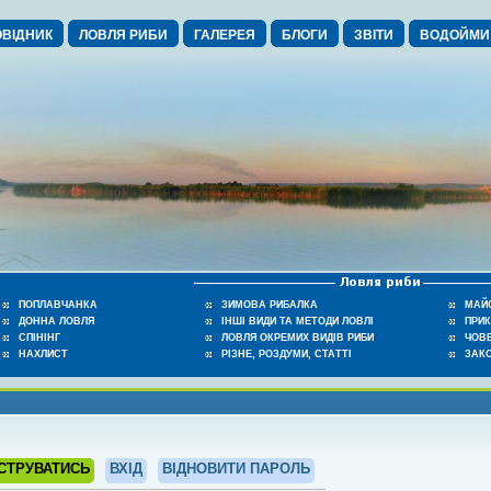
ВІДНИК
ЛОВЛЯ РИБИ
ГАЛЕРЕЯ
БЛОГИ
ЗВІТИ
ВОДОЙМИ
ПОПЛАВЧАНКА
ЗИМОВА РИБАЛКА
МАЙ
ДОННА ЛОВЛЯ
ІНШІ ВИДИ ТА МЕТОДИ ЛОВЛІ
ПРИ
СПІНІНГ
ЛОВЛЯ ОКРЕМИХ ВИДІВ РИБИ
ЧОВЕ
НАХЛИСТ
РІЗНЕ, РОЗДУМИ, СТАТТІ
ЗАК
СТРУВАТИСЬ
ВХІД
ВІДНОВИТИ ПАРОЛЬ