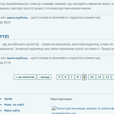
етод приваблювання сомів до наживки звуками, що нагадують квакання жаби, 
вання у вигляді зігнутої ручки з плоским круглим наконечником.
або
, щоб отримати можливість надсилати коментарі.
зареєструйтесь
ів 3819
РТІП
п - від англійського quiver-tip - тремтяча вершинка, категорія вудилищ, в яких 
вершинка. Зазвичай вудилище має змінні вершинки різної чутливості. Представник
або
, щоб отримати можливість надсилати коментарі.
зареєструйтесь
ів 3778
« на початок
‹ назад
…
5
6
7
8
9
10
11
12
Архів
Наші партнери:
Нове на сайті
Мапа сайту