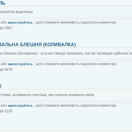
ЛЬ
 рукоятка вудилища
або
, щоб отримати можливість надсилати коментарі.
зареєструйтесь
ів 7867
ВАЛЬНА БЛЕШНЯ (КОЛИВАЛКА)
а блешня (Коливалка) - штучна тверда приманка, під час проводки здійснює к
або
, щоб отримати можливість надсилати коментарі.
зареєструйтесь
ів 3978
К
чутлива коливаюча пластика, яка показує клювання риби.
або
, щоб отримати можливість надсилати коментарі.
зареєструйтесь
ів 3130