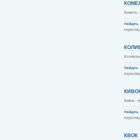
КОМЕ
Комель -
Увійдіть
перегляд
КОЛИ
Коливльн
Увійдіть
перегляд
КИВО
Кивок - 
Увійдіть
перегляд
КВОК