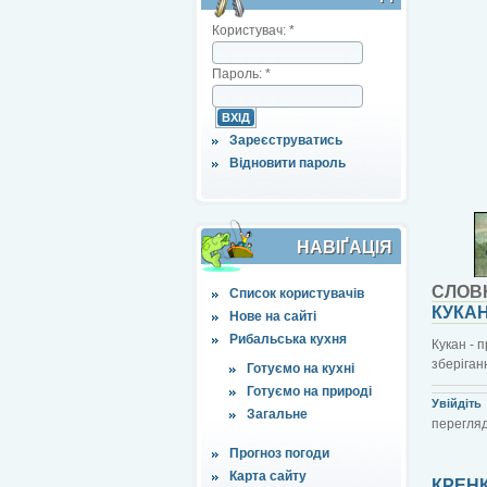
Користувач:
*
Пароль:
*
Зареєструватись
Відновити пароль
НАВІҐАЦІЯ
СЛОВ
Список користувачів
КУКА
Нове на сайті
Рибальська кухня
Кукан - 
зберіган
Готуємо на кухні
Готуємо на природі
Увійдіть
Загальне
перегляд
Прогноз погоди
Карта сайту
КРЕН