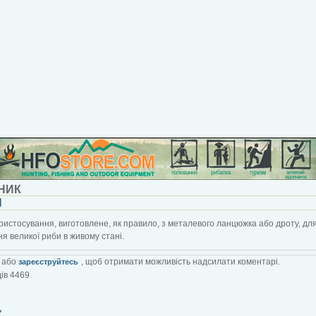
НИК
Н
пристосування, виготовлене, як правило, з металевого ланцюжка або дроту, дл
ня великої риби в живому стані.
або
, щоб отримати можливість надсилати коментарі.
зареєструйтесь
ів 4469
К