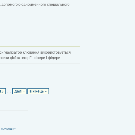
за допомогою однойменного спеціального
як сигналізатор клювання використовується
и цієї категорії - пікери і фідери.
13
…
далі ›
в кінець »