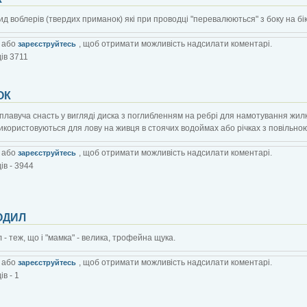
вид воблерів (твердих приманок) які при проводці "перевалюються" з боку на бік
або
, щоб отримати можливість надсилати коментарі.
зареєструйтесь
ів 3711
ОК
 плавуча снасть у вигляді диска з поглибленням на ребрі для намотування жил
икористовуються для лову на живця в стоячих водоймах або річках з повільною
або
, щоб отримати можливість надсилати коментарі.
зареєструйтесь
ів - 3944
ОДИЛ
 - теж, що і "мамка" - велика, трофейна щука.
або
, щоб отримати можливість надсилати коментарі.
зареєструйтесь
в - 1