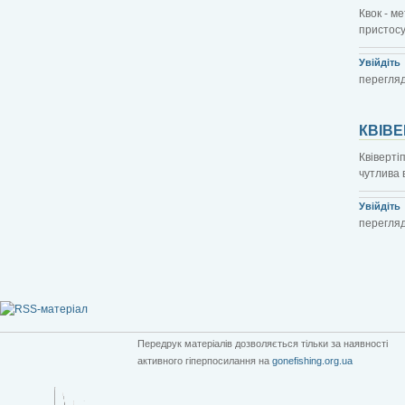
Квок - м
пристосу
Увійдіть
перегляд
КВІВЕ
Квіверті
чутлива 
Увійдіть
перегляд
Передрук матеріалів дозволяється тільки за наявності
активного гіперпосилання на
gonefishing.org.ua