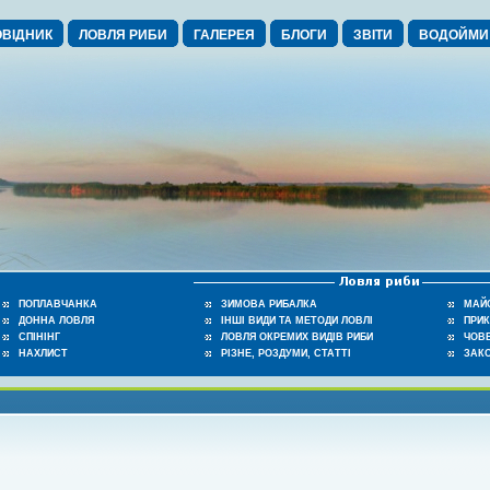
ВІДНИК
ЛОВЛЯ РИБИ
ГАЛЕРЕЯ
БЛОГИ
ЗВІТИ
ВОДОЙМИ
ПОПЛАВЧАНКА
ЗИМОВА РИБАЛКА
МАЙ
ДОННА ЛОВЛЯ
ІНШІ ВИДИ ТА МЕТОДИ ЛОВЛІ
ПРИ
СПІНІНГ
ЛОВЛЯ ОКРЕМИХ ВИДІВ РИБИ
ЧОВЕ
НАХЛИСТ
РІЗНЕ, РОЗДУМИ, СТАТТІ
ЗАК