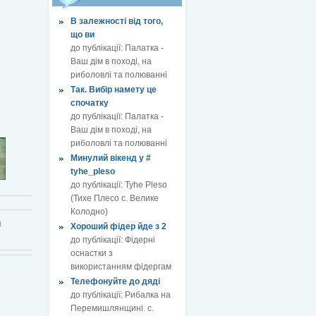
В залежності від того,
що ви
до публікації:
Палатка -
Ваш дім в поході, на
риболовлі та полюванні
Так. Вибір намету це
спочатку
до публікації:
Палатка -
Ваш дім в поході, на
риболовлі та полюванні
Минулий вікенд у #
tyhe_pleso
до публікації:
Tyhe Pleso
(Тихе Плесо с. Велике
Колодно)
я
Хороший фідер йде з 2
до публікації:
Фідерні
оснастки з
використанням фідергам
Телефонуйте до дяді
до публікації:
Рибалка на
Перемишлянщині. с.