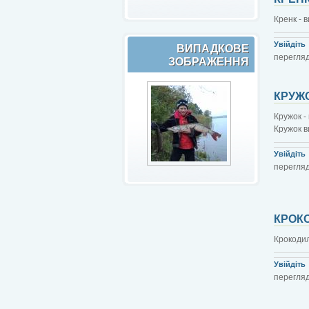
Кренк - 
Увійдіть
ВИПАДКОВЕ
перегляд
ЗОБРАЖЕННЯ
КРУЖ
Кружок -
Кружок в
Увійдіть
перегляд
КРОК
Крокодил
Увійдіть
перегляді