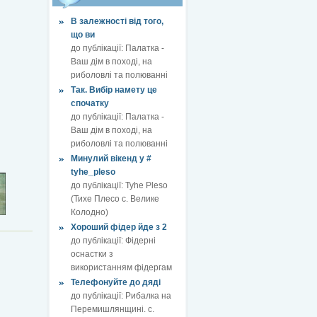
В залежності від того,
що ви
до публікації:
Палатка -
Ваш дім в поході, на
риболовлі та полюванні
Так. Вибір намету це
спочатку
до публікації:
Палатка -
Ваш дім в поході, на
риболовлі та полюванні
Минулий вікенд у #
tyhe_pleso
до публікації:
Tyhe Pleso
(Тихе Плесо с. Велике
Колодно)
Хороший фідер йде з 2
до публікації:
Фідерні
оснастки з
використанням фідергам
Телефонуйте до дяді
до публікації:
Рибалка на
Перемишлянщині. с.