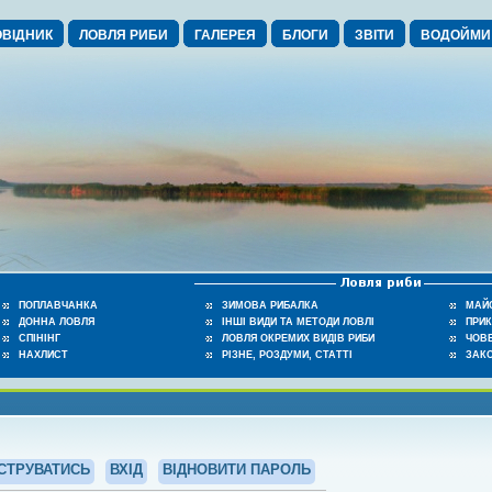
ВІДНИК
ЛОВЛЯ РИБИ
ГАЛЕРЕЯ
БЛОГИ
ЗВІТИ
ВОДОЙМИ
ПОПЛАВЧАНКА
ЗИМОВА РИБАЛКА
МАЙ
ДОННА ЛОВЛЯ
ІНШІ ВИДИ ТА МЕТОДИ ЛОВЛІ
ПРИ
СПІНІНГ
ЛОВЛЯ ОКРЕМИХ ВИДІВ РИБИ
ЧОВЕ
НАХЛИСТ
РІЗНЕ, РОЗДУМИ, СТАТТІ
ЗАК
СТРУВАТИСЬ
ВХІД
ВІДНОВИТИ ПАРОЛЬ