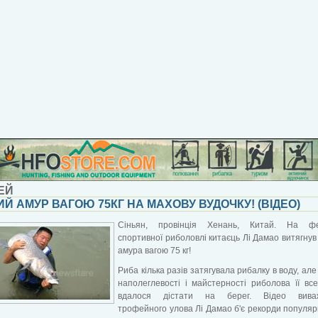
ЕЙ
Й АМУР ВАГОЮ 75КГ НА МАХОВУ ВУДОЧКУ! (ВІДЕО)
Сіньян, провінція Хенань, Китай. На фе
спортивної риболовлі китаєць Лі Дамао витягнув
амура вагою 75 кг!
Риба кілька разів затягувала рибалку в воду, але
наполеглевості і майстерності риболова її вс
вдалося дістати на берег. Відео вива
трофейного улова Лі Дамао б'є рекорди популяр