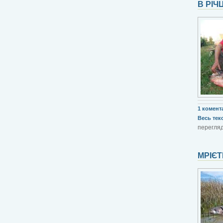
В РІЧ
1 комент
Весь текст
перегляд
МРІЄТ