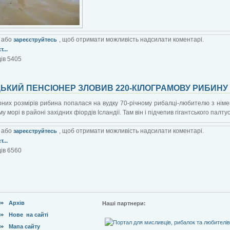
або
, щоб отримати можливість надсилати коментарі.
зареєструйтесь
...
ів 5405
ЬКИЙ ПЕНСІОНЕР ЗЛОВИВ 220-КІЛОГРАМОВУ РИБИНУ
них розмірів рибина попалася на вудку 70-річному рибалці-любителю з німе
у морі в районі західних фіордів Ісландії. Там він і підчепив гігантського палт
або
, щоб отримати можливість надсилати коментарі.
зареєструйтесь
...
ів 6560
Архів
Наші партнери:
Нове на сайті
Мапа сайту