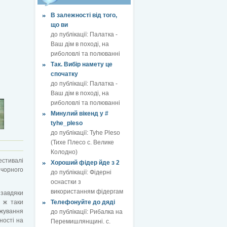
В залежності від того,
що ви
до публікації:
Палатка -
Ваш дім в поході, на
риболовлі та полюванні
Так. Вибір намету це
спочатку
до публікації:
Палатка -
Ваш дім в поході, на
риболовлі та полюванні
Минулий вікенд у #
tyhe_pleso
до публікації:
Tyhe Pleso
(Тихе Плесо с. Велике
Колодно)
стивалі
Хороший фідер йде з 2
 чорного
до публікації:
Фідерні
оснастки з
використанням фідергам
 завдяки
е ж таки
Телефонуйте до дяді
жування
до публікації:
Рибалка на
ності на
Перемишлянщині. с.