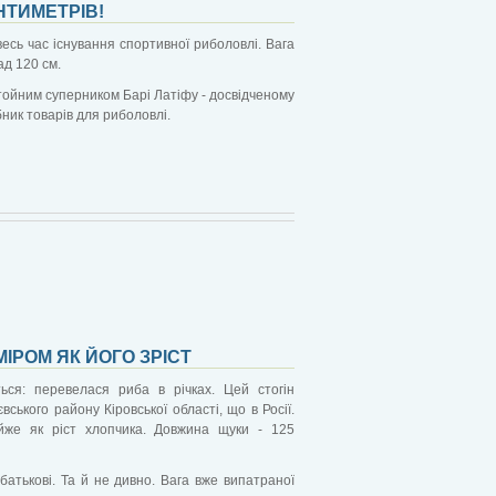
НТИМЕТРІВ!
есь час існування спортивної риболовлі. Вага
ад 120 см.
тойним суперником Барі Латіфу - досвідченому
ник товарів для риболовлі.
ІРОМ ЯК ЙОГО ЗРІСТ
ься: перевелася риба в річках. Цей стогін
ського району Кіровської області, що в Росії.
йже як ріст хлопчика. Довжина щуки - 125
батькові. Та й не дивно. Вага вже випатраної