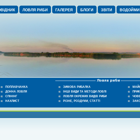
ВІДНИК
ЛОВЛЯ РИБИ
ГАЛЕРЕЯ
БЛОГИ
ЗВІТИ
ВОДОЙМИ
ПОПЛАВЧАНКА
ЗИМОВА РИБАЛКА
МАЙ
ДОННА ЛОВЛЯ
ІНШІ ВИДИ ТА МЕТОДИ ЛОВЛІ
ПРИ
СПІНІНГ
ЛОВЛЯ ОКРЕМИХ ВИДІВ РИБИ
ЧОВЕ
НАХЛИСТ
РІЗНЕ, РОЗДУМИ, СТАТТІ
ЗАК