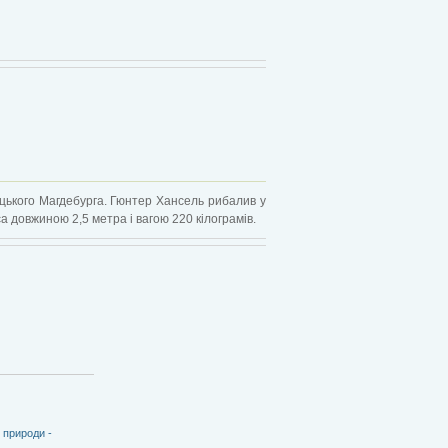
цького Магдебурга. Гюнтер Хансель рибалив у
уса довжиною 2,5 метра і вагою 220 кілограмів.