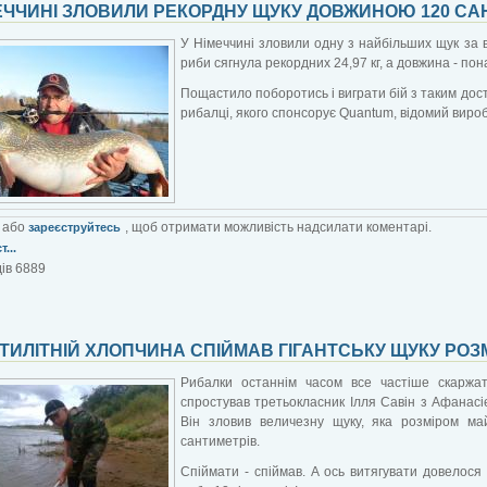
ЕЧЧИНІ ЗЛОВИЛИ РЕКОРДНУ ЩУКУ ДОВЖИНОЮ 120 СА
У Німеччині зловили одну з найбільших щук за в
риби сягнула рекордних 24,97 кг, а довжина - пон
Пощастило поборотись і виграти бій з таким дос
рибалці, якого спонсорує Quantum, відомий вироб
або
, щоб отримати можливість надсилати коментарі.
зареєструйтесь
...
ів 6889
ТИЛІТНІЙ ХЛОПЧИНА СПІЙМАВ ГІГАНТСЬКУ ЩУКУ РОЗМ
Рибалки останнім часом все частіше скаржат
спростував третьокласник Ілля Савін з Афанасієв
Він зловив величезну щуку, яка розміром ма
сантиметрів.
Спіймати - спіймав. А ось витягувати довелося 