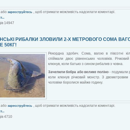
або
, щоб отримати можливість надсилати коментарі.
зареєструйтесь
...
ів 14947
НСЬКІ РИБАЛКИ ЗЛОВИЛИ 2-Х МЕТРОВОГО СОМА ВА
 50КГ!
Рекордна здобич. Сома, вагою в півсотні кіл
спіймали двоє рівненських чоловіків. Річкови
клюнув, коли батько з сином рибалив з човна.
Зачепили бобра або велике поліно
- подумали 
коли клюнув річковий монстр. З двометровим 
чоловіки боролися майже годину.
або
, щоб отримати можливість надсилати коментарі.
зареєструйтесь
...
ів 4710