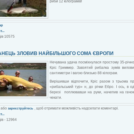
риби 12 кілограмів!
ар
...
ів 10575
АНЕЦЬ ЗЛОВИВ НАЙБІЛЬШОГО СОМА ЄВРОПИ
Нечувана удача посміхнулася простому 35-річн
Кріс Гриммер. Завзятий рибалка зумів вилов
сантиметри і вагою близько 88 кілограм.
Вирішивши відпочити, Кріс разом з трьома пр
«рибальський тур» н, до річки Ебро. І ось, в о
березі поплювавши на руки, начепив на гачок
чекати.
або
, щоб отримати можливість надсилати коментарі.
зареєструйтесь
...
ів - 12964