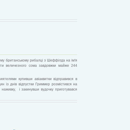
ому британському рибалці з Шеффілда на ім'я
ити величезного сома завдовжки майже 244
иятелями купивши авіаквитки відправився в
дин із днів відпустки Гриммер розмістився на
 наживку, і закинувши вудочку приготувався