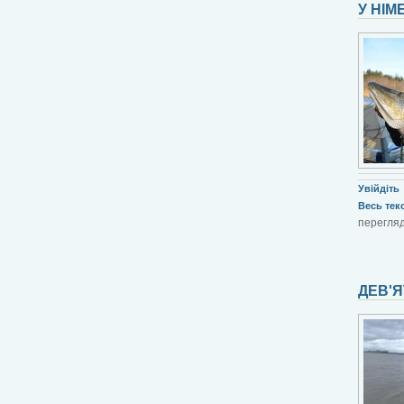
У НІМ
Увійдіть
Весь текст
перегляд
ДЕВ'Я