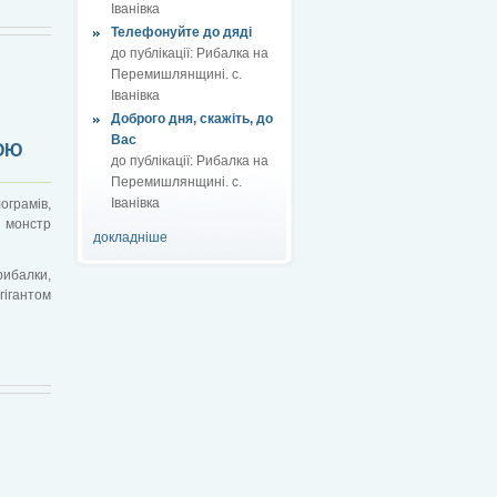
Іванівка
Телефонуйте до дяді
до публікації:
Рибалка на
Перемишлянщині. с.
Іванівка
Доброго дня, скажіть, до
Вас
ГОЮ
до публікації:
Рибалка на
Перемишлянщині. с.
Іванівка
ограмів,
й монстр
докладніше
рибалки,
гігантом