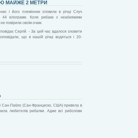
ОЮ МАЙЖЕ 2 МЕТРИ
нко і його племінник зловили в річці Случ
 44 кілограми. Коли рибаки з неабиякими
не повірили своїм очам.
зповідає Сергій. - За цей час вдалося зловити
озповідали, що в нашій річці водяться і 20-
О
ці Сан-Пабло (Сан-Франциско, США) привела в
шила любителів рибалки. Адже всі риболови