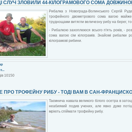
ЦІ СЛУЧ ЗЛОВИЛИ 44-КІЛОГРАМОВОГО СОМА ДОВЖИН
Рибалка з Новограда-Волинського Сергій Руде
трофейного двометрового сома вагою майже
труднощами витягли величезну рибу на берег, то 
- Рибалкою захоплююся всього п'ять років, - ро
сома вагою сім кілограмів. Знайомі рибалки р
кілограмові рибини.
ар
...
ів 10150
Е ПРО ТРОФЕЙНУ РИБУ - ТОДІ ВАМ В САН-ФРАНЦИСК
Таємнича навала великого білого осетра в зато
неабиякий подив учених, але явно дуже поті
мріють спіймати трофейну рибу.