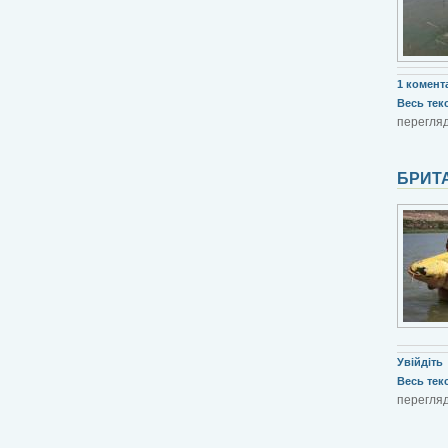
1 комент
Весь текст
перегляд
БРИТ
Увійдіть
Весь текст
перегляд