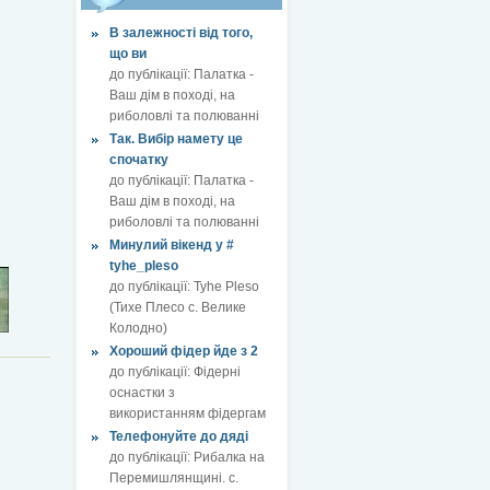
В залежності від того,
що ви
до публікації:
Палатка -
Ваш дім в поході, на
риболовлі та полюванні
Так. Вибір намету це
спочатку
до публікації:
Палатка -
Ваш дім в поході, на
риболовлі та полюванні
Минулий вікенд у #
tyhe_pleso
до публікації:
Tyhe Pleso
(Тихе Плесо с. Велике
Колодно)
Хороший фідер йде з 2
до публікації:
Фідерні
оснастки з
використанням фідергам
Телефонуйте до дяді
до публікації:
Рибалка на
Перемишлянщині. с.