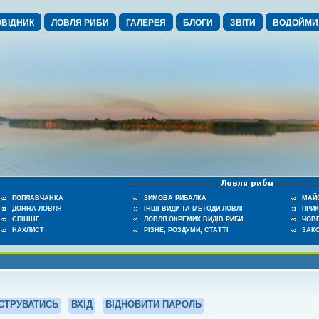
ВІДНИК
ЛОВЛЯ РИБИ
ГАЛЕРЕЯ
БЛОГИ
ЗВІТИ
ВОДОЙМИ
ПОПЛАВЧАНКА
ЗИМОВА РИБАЛКА
МАЙ
ДОННА ЛОВЛЯ
ІНШІ ВИДИ ТА МЕТОДИ ЛОВЛІ
ПРИ
СПІНІНГ
ЛОВЛЯ ОКРЕМИХ ВИДІВ РИБИ
ЧОВЕ
НАХЛИСТ
РІЗНЕ, РОЗДУМИ, СТАТТІ
ЗАК
СТРУВАТИСЬ
ВХІД
ВІДНОВИТИ ПАРОЛЬ