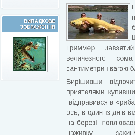
ВИПАДКОВЕ
ЗОБРАЖЕННЯ
Гриммер. Завзяти
величезного сом
сантиметри і вагою б
Вирішивши відпоч
приятелями купивш
відправився в «рибал
ось, в один із днів 
на березі поплювавш
наживку, і закину