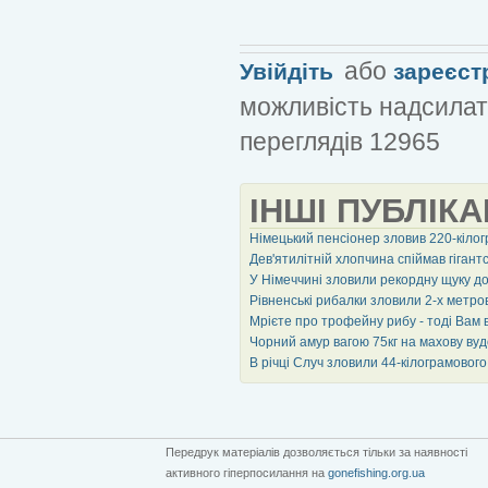
або
Увійдіть
зареєст
можливість надсилат
переглядів 12965
ІНШІ ПУБЛІКА
Німецький пенсіонер зловив 220-кіло
Дев'ятилітній хлопчина спіймав гігантс
У Німеччині зловили рекордну щуку д
Рівненські рибалки зловили 2-х метро
Мрієте про трофейну рибу - тоді Вам
Чорний амур вагою 75кг на махову вудо
В річці Случ зловили 44-кілограмово
Передрук матеріалів дозволяється тільки за наявності
активного гіперпосилання на
gonefishing.org.ua