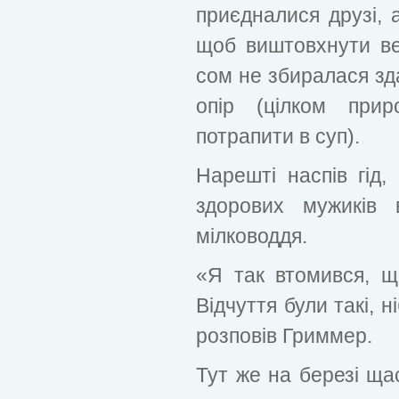
приєдналися друзі, 
щоб виштовхнути ве
сом не збиралася зд
опір (цілком при
потрапити в суп).
Нарешті наспів гід,
здорових мужиків
мілководдя.
«Я так втомився, щ
Відчуття були такі, н
розповів Гриммер.
Тут же на березі ща