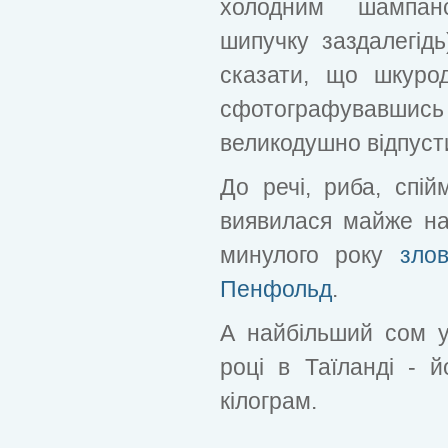
холодним шампан
шипучку заздалегідь
сказати, що шкуро
сфотографувавшись
великодушно відпуст
До речі, риба, спій
виявилася майже на
минулого року
зло
Пенфольд
.
А найбільший сом у
році в Таїланді - 
кілограм.