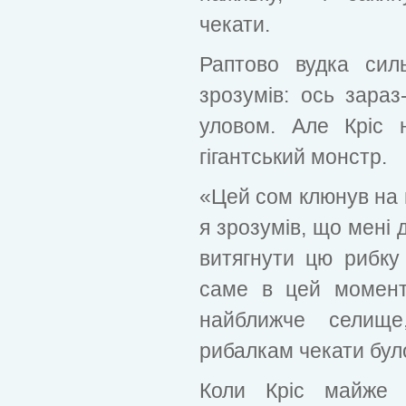
чекати.
Раптово вудка сил
зрозумів: ось зара
уловом. Але Кріс 
гігантський монстр.
«Цей сом клюнув на п
я зрозумів, що мені 
витягнути цю рибку 
саме в цей момент
найближче селище
рибалкам чекати було
Коли Кріс майже 