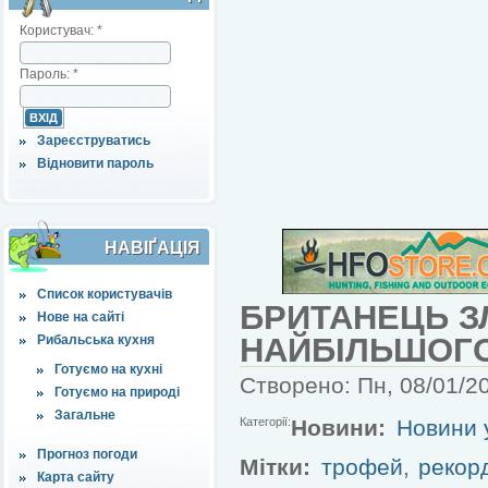
Користувач:
*
Пароль:
*
Зареєструватись
Відновити пароль
НАВІҐАЦІЯ
Список користувачів
БРИТАНЕЦЬ З
Нове на сайті
НАЙБІЛЬШОГ
Рибальська кухня
Готуємо на кухні
Створено: Пн, 08/01/20
Готуємо на природі
Загальне
Категорії:
Новини:
Новини у
Прогноз погоди
Мітки:
трофей
,
рекор
Карта сайту