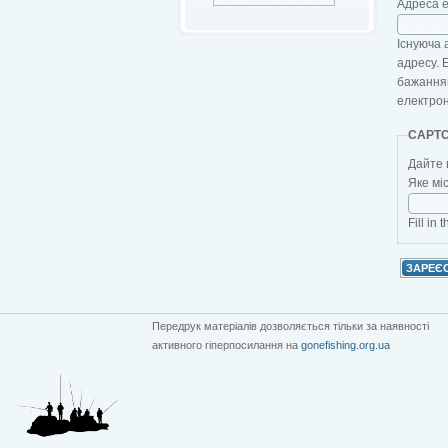
Адреса 
Існуюча 
адресу. 
бажанням
електро
CAPT
Дайте 
Яке мі
Fill in 
Передрук матеріалів дозволяється тільки за наявності
активного гіперпосилання на
gonefishing.org.ua