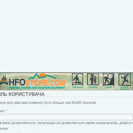
ІЛЬ КОРИСТУВАЧА
ня для аватари повинно бути більше ніж 85x85 пікселів
вач:
*
в імені дозволяються, пунктуація не дозволяється окрім знаків крапки, дефісу 
ення.