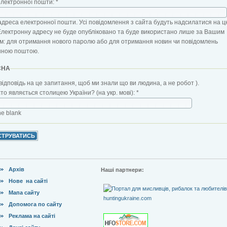
електронної пошти:
*
адреса електронної пошти. Усі повідомлення з сайта будуть надсилатися на ц
Електронну адресу не буде опубліковано та буде використано лише за Вашим
: для отримання нового паролю або для отримання новин чи повідомлень
нною поштою.
CHA
відповідь на це запитання, щоб ми знали що ви людина, а не робот ).
сто являється столицею України? (на укр. мові):
*
the blank
Архів
Наші партнери:
Нове на сайті
Мапа сайту
Допомога по сайту
Реклама на сайті