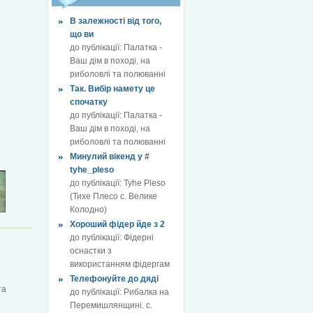
В залежності від того,
що ви
до публікації:
Палатка -
Ваш дім в поході, на
риболовлі та полюванні
Так. Вибір намету це
спочатку
до публікації:
Палатка -
Ваш дім в поході, на
риболовлі та полюванні
Минулий вікенд у #
tyhe_pleso
до публікації:
Tyhe Pleso
(Тихе Плесо с. Велике
Колодно)
Хороший фідер йде з 2
до публікації:
Фідерні
оснастки з
використанням фідергам
Телефонуйте до дяді
та
до публікації:
Рибалка на
Перемишлянщині. с.