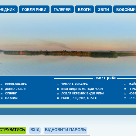
ВІДНИК
ЛОВЛЯ РИБИ
ГАЛЕРЕЯ
БЛОГИ
ЗВІТИ
ВОДОЙМИ
ПОПЛАВЧАНКА
ЗИМОВА РИБАЛКА
МАЙ
ДОННА ЛОВЛЯ
ІНШІ ВИДИ ТА МЕТОДИ ЛОВЛІ
ПРИ
СПІНІНГ
ЛОВЛЯ ОКРЕМИХ ВИДІВ РИБИ
ЧОВЕ
НАХЛИСТ
РІЗНЕ, РОЗДУМИ, СТАТТІ
ЗАК
СТРУВАТИСЬ
ВХІД
ВІДНОВИТИ ПАРОЛЬ