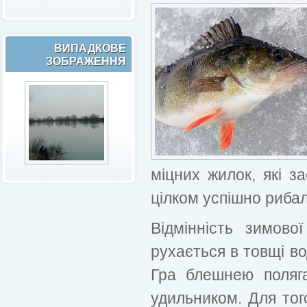
ВИПАДКОВЕ
ЗОБРАЖЕННЯ
міцних жилок, які 
цілком успішно рибал
Відмінність зимово
рухається в товщі во
Гра блешнею поляга
удильником. Для то