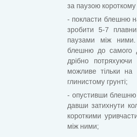
за паузою короткому 
- покласти блешню на
зробити 5-7 плавни
паузами між ними.
блешню до самого дн
дрібно потряхуючи
можливе тільки на 
глинистому грунті;
- опустивши блешню д
давши затихнути ко
короткими уривчаст
між ними;