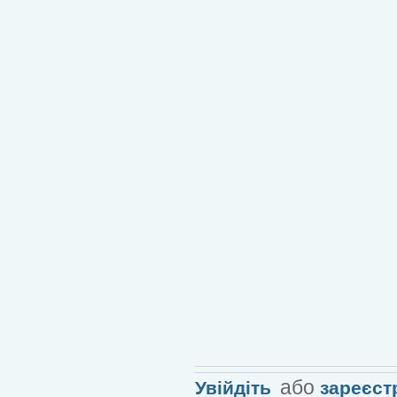
або
Увійдіть
зареєст