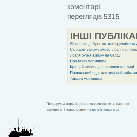
коментарі.
переглядів 5315
ІНШІ ПУБЛІКА
Як просто добути мотиля і ручейника 
Складові успіху зимової ловлі на попл
Ловля окуня взимку на балду
Про гачок мормишки
Кращий живець для зимової жерлиці
Правильний одяг для зимової рибалки
Тандем мормишок
Передрук матеріалів дозволяється тільки за наявності
активного гіперпосилання на
gonefishing.org.ua