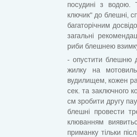
посудині з водою. 
ключик" до блешні, с
багаторічним досвід
загальні рекомендац
риби блешнею взимк
- опустити блешню д
жилку на мотовиль
вудилищем, кожен ра
сек. та заключного 
см зробити другу пау
блешні провести тр
клюванням виявить
приманку тільки піс