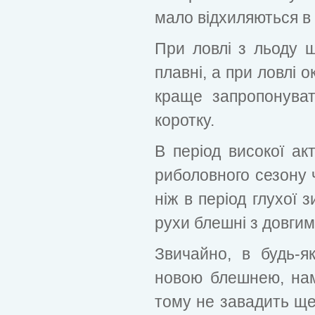
мало відхиляються в 
При ловлі з льоду щ
плавні, а при ловлі о
краще запропонуват
коротку.
В період високої ак
риболовного сезону 
ніж в період глухої 
рухи блешні з довги
Звичайно, в будь-я
новою блешнею, нама
тому не завадить ще