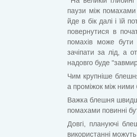
На великій глибині
паузи між помахами 
йде в бік далі і їй п
повернутися в почат
помахів може бути 
зачіпати за лід, а 
надовго буде "завмира
Чим крупніше блешн
а проміжок між ними 
Важка блешня швидше
помахами повинні бут
Довгі, плануючі бле
використанні можуть 