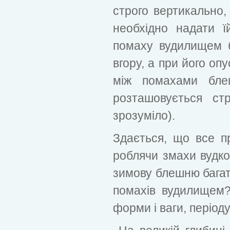
строго вертикально,
необхідно надати ї
помаху вудилищем бл
вгору, а при його опу
між помахами бле
розташовується стр
зрозуміло).
Здається, що все п
роблячи змахи вудко
зимову блешню багат
помахів вудилищем? 
форми і ваги, період