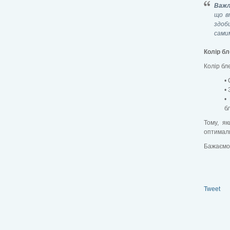
Важл
що в
здоби
сами
Колір бл
Колір бл
•
•
•
б
Тому, я
оптималь
Бажаємо 
Tweet