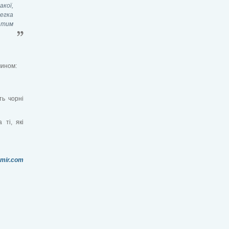
акої,
егка
, тим
чином:
ть чорні
 ті, які
-mir.com