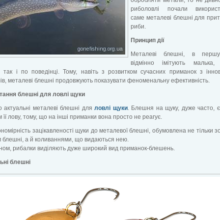
риболовлі почали використ
саме металеві блешні для при
риби.
Принцип дії
Металеві блешні, в першу
відмінно імітують малька
 так і по поведінці. Тому, навіть з розвитком сучасних приманок з інно
ів, металеві блешні продовжують показувати феноменальну ефективність.
тання блешні для ловлі щуки
о актуальні металеві блешні для
ловлі щуки
. Блешня на щуку, дуже часто, 
 її лову, тому, що на інші приманки вона просто не реагує.
ономірність зацікавленості щуки до металевої блешні, обумовлена не тільки з
 блешні, а й коливаннями, що видаються нею.
ном, рибалки виділяють дуже широкий вид приманок-блешень.
ьні блешні