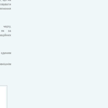
овувати
тягнення
 чергу,
, як за
ваційних
є єдиним
овнішнім