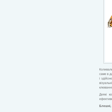
Коливаль
саме в д
і здійсн
візуальн
клюванн
Деякі к
ефективн
Блешні,