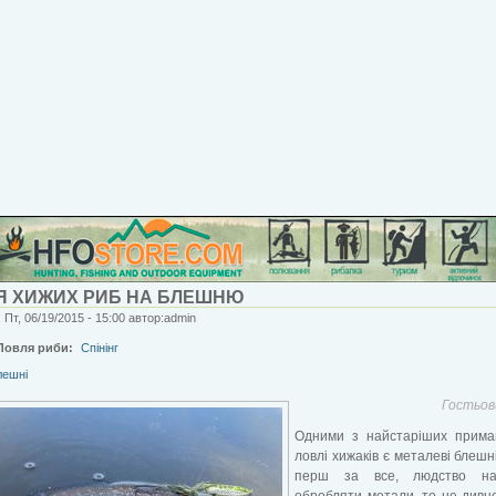
Я ХИЖИХ РИБ НА БЛЕШНЮ
 Пт, 06/19/2015 - 15:00 автор:admin
Ловля риби:
Спінінг
лешні
Гостьов
Одними з найстаріших прима
ловлі хижаків є металеві блешні
перш за все, людство на
обробляти метали, то не дивн