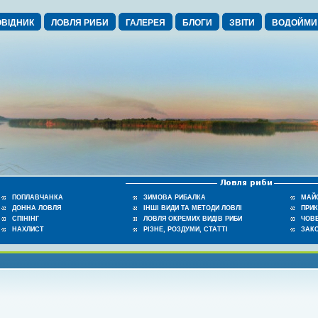
ВІДНИК
ЛОВЛЯ РИБИ
ГАЛЕРЕЯ
БЛОГИ
ЗВІТИ
ВОДОЙМИ
ПОПЛАВЧАНКА
ЗИМОВА РИБАЛКА
МАЙ
ДОННА ЛОВЛЯ
ІНШІ ВИДИ ТА МЕТОДИ ЛОВЛІ
ПРИ
СПІНІНГ
ЛОВЛЯ ОКРЕМИХ ВИДІВ РИБИ
ЧОВЕ
НАХЛИСТ
РІЗНЕ, РОЗДУМИ, СТАТТІ
ЗАК