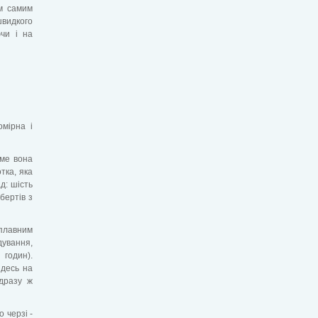
им самим
швидкого
чи і на
омірна і
аме вона
тка, яка
д: шість
бертів з
плавним
дування,
годин).
 десь на
ідразу ж
 черзі -