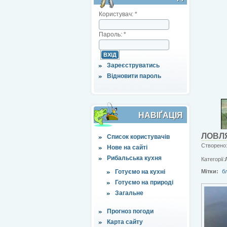
Користувач:
*
Пароль:
*
Зареєструватись
Відновити пароль
НАВІҐАЦІЯ
ЛОВЛ
Список користувачів
Створено:
Нове на сайті
Рибальська кухня
Категорії:
Готуємо на кухні
Мітки:
б
Готуємо на природі
Загальне
Прогноз погоди
Карта сайту