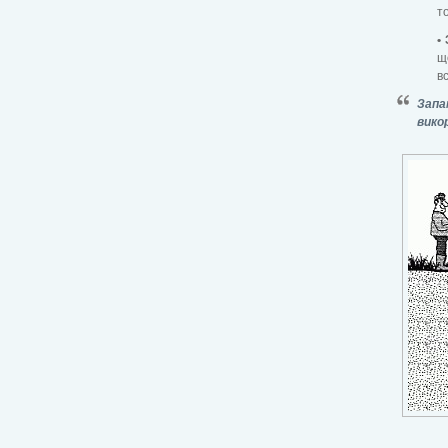
то
•
щ
в
Запа
вико