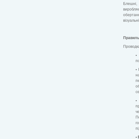
Блешні, 
виробляє
обертан
візуальн
Правиль
Проводка
•
п
•
н
п
о
с
•
п
ч
П
г
п
•