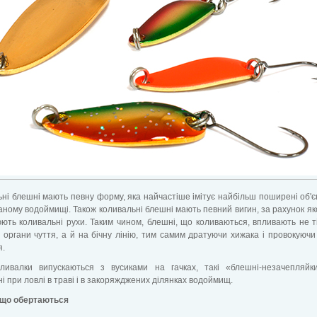
ні блешні мають певну форму, яка найчастіше імітує найбільш поширені об'є
аному водоймищі. Також коливальні блешні мають певний вигин, за рахунок як
юють коливальні рухи. Таким чином, блешні, що коливаються, впливають не т
і органи чуття, а й на бічну лінію, тим самим дратуючи хижака і провокуючи
я.
оливалки випускаються з вусиками на гачках, такі «блешні-незачепляйк
і при ловлі в траві і в закоряжджених ділянках водоймищ.
 що обертаються