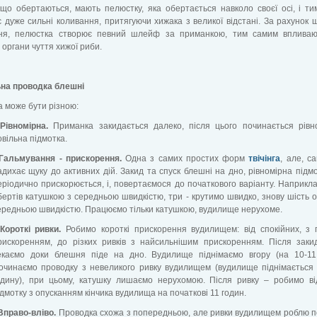
що обертаються, мають пелюстку, яка обертається навколо своєї осі, і т
 дуже сильні коливання, притягуючи хижака з великої відстані. За рахунок 
ня, пелюстка створює певний шлейф за приманкою, тим самим впливаю
і органи чуття хижої риби.
на проводка блешні
 може бути різною:
 Рівномірна.
Приманка закидається далеко, після цього починається рівн
овільна підмотка.
 Гальмування - прискорення.
Одна з самих простих форм
твічінга
, але, с
адихає щуку до активних дій. Закид та спуск блешні на дно, рівномірна підмо
еріодично прискорюється, і, повертаємося до початкового варіанту. Наприкла
бертів катушкою з середньою швидкістю, три - крутимо швидко, знову шість о
ередньою швидкістю. Працюємо тільки катушкою, вудилище нерухоме.
 Короткі ривки.
Робимо короткі прискорення вудилищем: від спокійних, з 
рискоренням, до різких ривків з найсильнішим прискоренням. Після заки
екаємо доки блешня піде на дно. Вудилище піднімаємо вгору (на 10-11 
очинаємо проводку з невеликого ривку вудилищем (вудилище піднімається
одину), при цьому, катушку лишаємо нерухомою. Після ривку – робимо в
ідмотку з опусканням кінчика вудилища на початкові 11 годин.
 Вправо-вліво.
Проводка схожа з попередньою, але ривки вудилищем роблю по