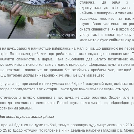
ставочка. Ця риба з ле
адаптується до всіх умов.
найбільш поширеним хижаком 
водоймах, можливо, за викл
окуня. Вона частенько потра
снасті спінінгістів, як в якості 
улову так і в якості прилову 
коли метою було спіймати окуня
на щуку, зараз я найчастіше вибираюсь на малі річки, що шириною не пер
трів. Як правило, рибалки, що рибалять в таких водах це поплавочники. Т
обачити спінінгістів, а дарма. Така риболовля дає багато позитивних е
ує можливість тісного контакту з дикою природою. Щоправда, щуки в таких 
ше невеликі, і ловляться як правило без особливих проблем. Але, вже щоб
ьшу, потрібно докласти неабияких зусиль, і це ціле мистецтво.
 до уваги, що при ловлі в таких умовах необхідний маскуючий одяг, оскільки як
т добре проглядається з усіх сторін. Також дуже важливим є безшумність руху.
стрічаюсь з думкою спінінгістів, що щука не дуже розумна. Згоден, але т
нню до невеликих екземплярів. Більші щуки полохливіші, що відповідно р
портивними рибами.
ля ловлі щуки на малих річках
про які йдеться не дуже глибокі, тому я пропоную вудилище довжиною 210-
о 25 гр. Щодо котушки, то головне в ній - ідеальна намотка і гладкий хід. Моно