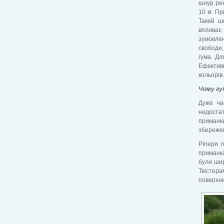
шнур рек
10 кг. П
Такий ш
впливає
зумовле
свободи
гума. Дл
Ефективн
кольорів
Чому гу
Дуже ча
недостат
приманк
збережен
Ріпери 
приманка
були шир
Твістер
поверхн