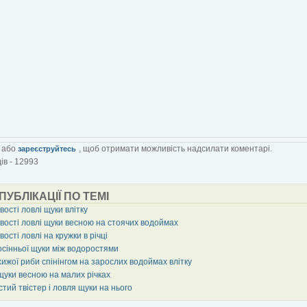
або
, щоб отримати можливість надсилати коментарі.
зареєструйтесь
ів - 12993
 ПУБЛІКАЦІЇ ПО ТЕМІ
ості ловлі щуки влітку
вості ловлі щуки весною на стоячих водоймах
ості ловлі на кружки в річці
осінньої щуки між водоростями
ижої риби спінінгом на зарослих водоймах влітку
щуки весною на малих річках
тий твістер і ловля щуки на нього