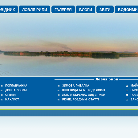
ВІДНИК
ЛОВЛЯ РИБИ
ГАЛЕРЕЯ
БЛОГИ
ЗВІТИ
ВОДОЙМИ
ПОПЛАВЧАНКА
ЗИМОВА РИБАЛКА
МАЙ
ДОННА ЛОВЛЯ
ІНШІ ВИДИ ТА МЕТОДИ ЛОВЛІ
ПРИ
СПІНІНГ
ЛОВЛЯ ОКРЕМИХ ВИДІВ РИБИ
ЧОВЕ
НАХЛИСТ
РІЗНЕ, РОЗДУМИ, СТАТТІ
ЗАК