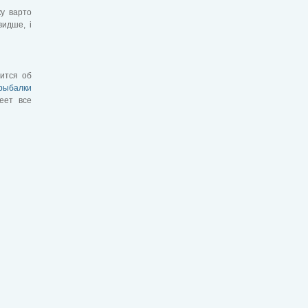
ку варто
видше, і
ится об
 рыбалки
еет все