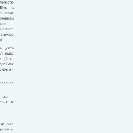
гкістю
 Щука є
в наших
юченням
пляє на
основного
(скажімо
).
евищують
ут рідко
моцій та
водоймах
 зловити
 правило
ільки по
обить їх
240 см з
жилку чи