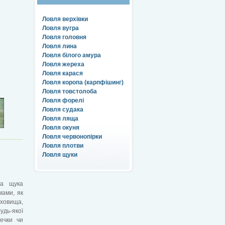
Ловля верхівки
Ловля вугра
Ловля головня
Ловля лина
Ловля білого амура
Ловля жереха
Ловля карася
Ловля коропа (карпфішинг)
Ловля товстолоба
Ловля форелі
Ловля судака
Ловля ляща
Ловля окуня
Ловля червонопірки
Ловля плотви
Ловля щуки
на щука
мами, як
сховища,
ь-якої
чечки чи