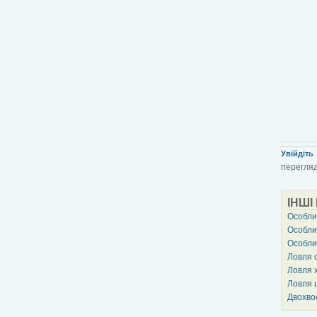
Увійдіть
перегляд
ІНШІ
Особлив
Особли
Особлив
Ловля 
Ловля х
Ловля 
Двохвос