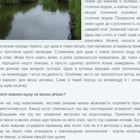
ловив цю хижачку в заливах
стоячою водою, а найчастіше ло
місцях зіткнення основної 
стоячою водою. Прекрасне м
ловлі щуки де є рослинність н
швидкій течії. Зазвичай там не
Щука яка стоїть в такій траві 
агресивна. Можна сказати щ
 оскільки нерідко бувало, що щука в таких місцях, при промахах атакувала при
аз протягом однієї проводки. Схованкою для щуки є також різного роду з
а гілки. Може бути навіть мілко, а риба залишається невидомою. До таких 
 підходити надто близько, а просто здалеку зробити кілька закидувань. 
лкі ділянки при вечірніх сутінках. Щука в сутінках відчуває себе безпечні
 на мілководдя і чатує на дрібноту. Особливо часто це трапляється влітку, к
м жаркого дня менш активна. Саме в такий період на мілководді я і зло
у щуку на річці.
рто ловити щуку на малих річках?
чи час над невеликими, чистими річками маємо можливість пережити при
м'ятатимуться. Емоції котрі з'являються під час споглядання атакуючої пів
більшими ніж під час клювання метрової на водосховищі. Приблизно п
х мною в малих річках щук брала на моїх очах, часто під самими ногами. Бу
 коли хижачка атакувала приманку вже після того як я її витягнув з води, ви
му на берег, ніби атакувала з півсекундним запізненням - зовсім незроз
е явище, а скільки емоцій при цьому.