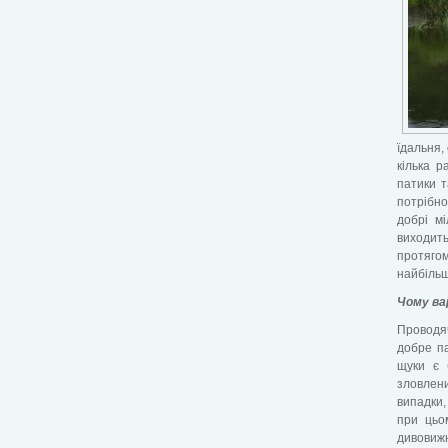
їдальня,
кілька р
патики т
потрібно
добрі мі
виходить
протяго
найбільш
Чому ва
Проводя
добре па
щуки є 
зловлени
випадки,
при цьо
дивовижн