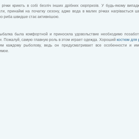
 річки криють в собі безліч інших дрібних сюрпризів. У будь-якому випад
ти, принаймі на початку сезону, адже вода в малих річках нагрівається ш
но риба швидше стає активнішою.
ыбалка была комфортной и приносила удовольствие необходимо позабот
. Пожалуй, самую главную роль в этом играет одежда. Хороший
костюм для
им каждому рыболову, ведь он предусматривает все особенности и им
имое.