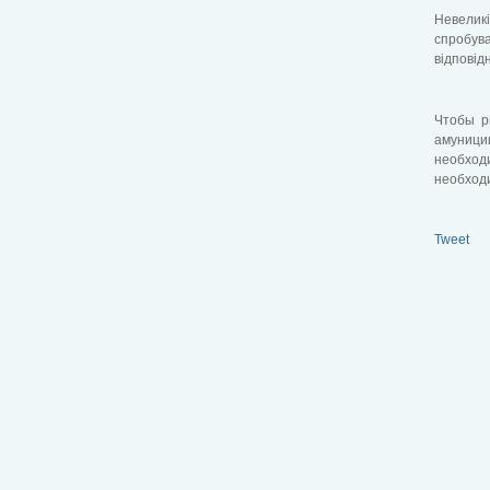
Невеликі
спробува
відповід
Чтобы р
амуниции
необход
необход
Tweet