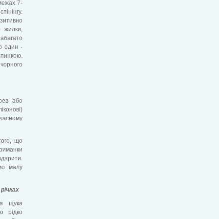
межах 7-
пінінгу.
зитивно
) жилки,
забагато
р один -
спинкою.
 чорного
ерев або
іконові)
часному
того, що
приманки
вдарити.
мо малу
 річках
ва щука
но рідко