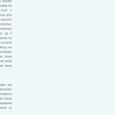
 з майже
вив її в
течії з
ісце для
а досить
 глибоко.
незвично
о це її
манку по
атоплені
місць не
Особливо
ше, вона
оли риба
вив свою
годи, що
метрової
оловина
ли також
скакуючи
уміле та