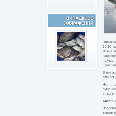
ВИПАДКОВЕ
ЗОБРАЖЕННЯ
Полюючи 
15-20 ме
можна п
забезпеч
найчасті
щуку біл
Візьміть
спінігіс
Часто зу
відноше
більш с
Снасті д
Водойми 
тестом д