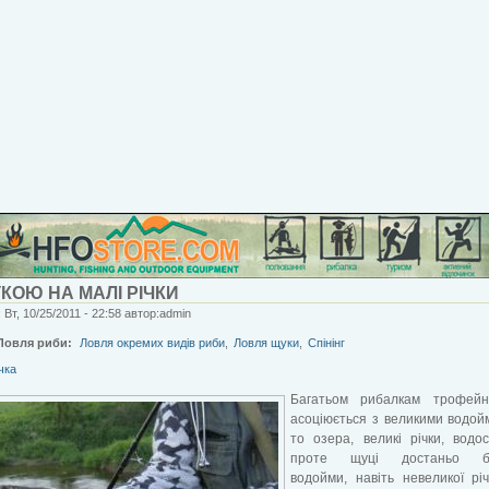
КОЮ НА МАЛІ РІЧКИ
 Вт, 10/25/2011 - 22:58 автор:admin
Ловля риби:
Ловля окремих видів риби
,
Ловля щуки
,
Спінінг
чка
Багатьом рибалкам трофей
асоціюється з великими водой
то озера, великі річки, водо
проте щуці достаньо буд
водойми, навіть невеликої рі