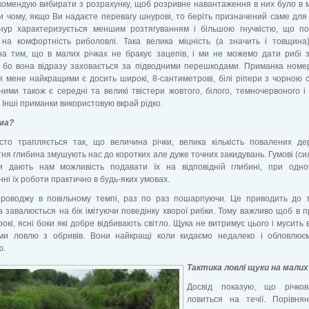
омендую вибирати з розрахунку, щоб розривне навантаження в них було в 
ри чому, якщо Ви надаєте перевагу шнурові, то беріть призначений саме для с
нур характеризується меншим розтягуванням і більшою гнучкістю, що по
 на комфортність риболовлі. Така велика міцність (а значить і товщина
на тим, що в малих річках не бракує зацепів, і ми не можемо дати рибі 
, бо вона відразу заховається за підводними перешкодами. Приманка номе
я мене найкращими є досить широкі, 8-сантиметрові, білі ріпери з чорною 
ими також є середні та великі твістери жовтого, білого, темночервоного і
. Інші приманки використовую вкрай рідко.
ма?
сто трапляється так, що величина річки, велика кількість повалених д
ня глибина змушують нас до коротких але дуже точних закидувань. Гумові (сил
и дають нам можливість подавати їх на відповідній глибині, при одно
ні їх роботи практично в будь-яких умовах.
проводжу в повільному темпі, раз по раз пошарпуючи. Це приводить до 
 завалюється на бік імітуючи поведінку хворої рибки. Тому важливо щоб в 
окі, ясні боки які добре відбивають світло. Щука не витримує цього і мусить 
ами ловлю з обривів. Вони найкращі коли кидаємо недалеко і обловлює
ю.
Тактика ловлі щуки на малих
Досвід показую, що річко
ловиться на течії. Порівня