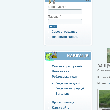
Користувач:
*
Пароль:
*
Зареєструватись
Відновити пароль
НАВІҐАЦІЯ
ЗА ЩУ
Список користувачів
Створено:
Нове на сайті
Рибальська кухня
Категорії:
Готуємо на кухні
Мітки:
рі
Готуємо на природі
Загальне
Прогноз погоди
Карта сайту