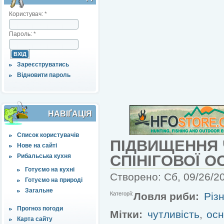
Користувач:
*
Пароль:
*
Зареєструватись
Відновити пароль
НАВІҐАЦІЯ
Список користувачів
ПІДВИЩЕННЯ 
Нове на сайті
СПІНІГОВОЇ О
Рибальська кухня
Готуємо на кухні
Створено: Сб, 09/26/20
Готуємо на природі
Загальне
Категорії:
Ловля риби:
Різн
Прогноз погоди
Мітки:
чутливість
,
ос
Карта сайту