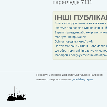
переглядів 7111
ІНШІ ПУБЛІКА
Вплив кольору приманки на клювання
Роздуми про ловлю окуня на спінінг і 
Барвисті роздуми, або колір має знач
фарбування приманок
Осіння поведінка хижої риби
Не такі вже вони й мирні ... або ловля 
Що обрати для спінінга шнур чи моно
Марафон з пошуку ефективного атракт
Передрук матеріалів дозволяється тільки за наявності
активного гіперпосилання на
gonefishing.org.ua