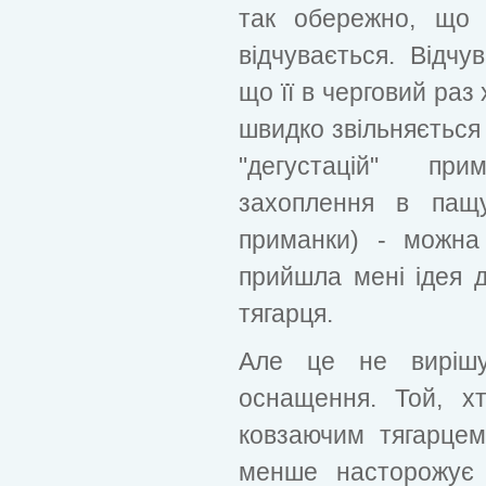
так обережно, що 
відчувається. Відч
що її в черговий раз
швидко звільняється 
"дегустацій" пр
захоплення в пащу
приманки) - можна 
прийшла мені ідея 
тягарця.
Але це не вирішу
оснащення. Той, х
ковзаючим тягарцем
менше насторожує 