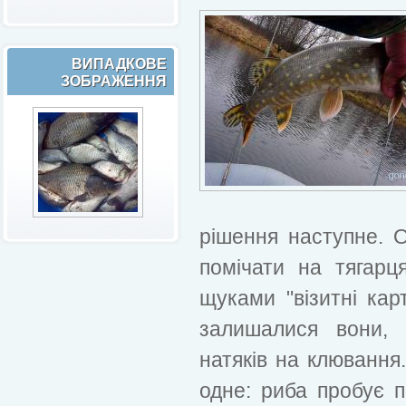
ВИПАДКОВЕ
ЗОБРАЖЕННЯ
рішення наступне. 
помічати на тягарц
щуками "візитні кар
залишалися вони, 
натяків на клюванн
одне: риба пробує п