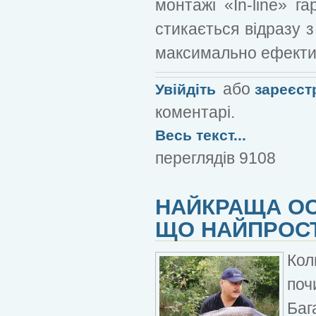
монтажі «In-line» г
стикається відразу з
максимально ефекти
або
Увійдіть
зареєст
коментарі.
Весь текст...
переглядів 9108
НАЙКРАЩА ОС
ЩО НАЙПРОС
Кол
поч
Баг