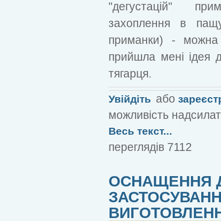
"дегустацій" пр
захоплення в пащу
приманки) - можна 
прийшла мені ідея 
тягарця.
або
Увійдіть
зареєст
можливість надсилат
Весь текст...
переглядів 7112
ОСНАЩЕННЯ ДЛ
ЗАСТОСУВАННЯ
ВИГОТОВЛЕН