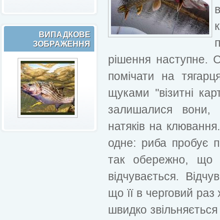
ВИПАДКОВЕ
ЗОБРАЖЕННЯ
рішення наступне. 
помічати на тягарц
щуками "візитні кар
залишалися вони, 
натяків на клюванн
одне: риба пробує п
так обережно, що 
відчувається. Відч
що її в черговий раз
швидко звільняється 