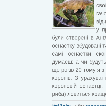
сво
гач
від
у п
були створені в Анг
оснастку вбудовані та
самі оснастки ско
думаєш: а чи будуть
що років 20 тому я 
коропів. З урахува
короповій оснастці,
риба) ловиться краще
або