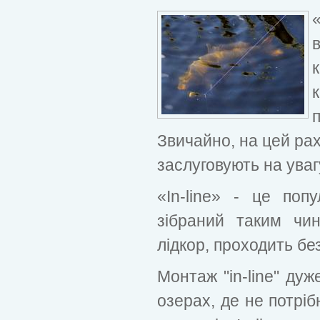
Звичайно, на цей рах
заслуговують на уваг
«In-line» - це по
зібраний таким чи
лідкор, проходить бе
Монтаж "in-line" ду
озерах, де не потрі