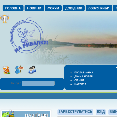
ГОЛОВНА
НОВИНИ
ФОРУМ
ДОВІДНИК
ЛОВЛЯ РИБИ
ПОПЛАВЧАНКА
ДОННА ЛОВЛЯ
СПІНІНГ
Пошук :
НАХЛИСТ
ЗАРЕЄСТРУВАТИСЬ
ВХІД
ВІД
НАВІҐАЦІЯ