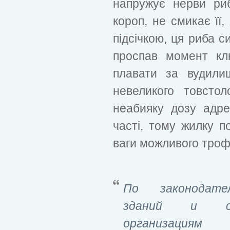
напружує нерви ри
короп, не смикає її,
підсічкою, ця риба с
проспав момент кл
плавати за вудили
невеликого товсто
неабияку дозу адре
часті, тому жилку п
ваги можливого троф
По законодате
зданий и со
организациям