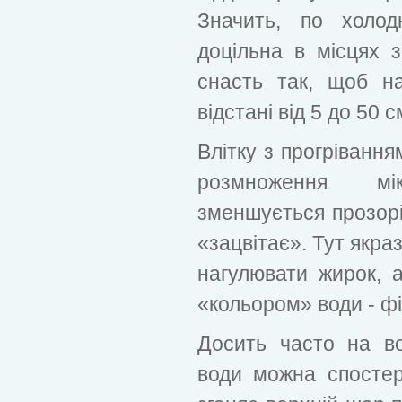
Значить, по холод
доцільна в місцях 
снасть так, щоб н
відстані від 5 до 50 с
Влітку з прогріванн
розмноження мік
зменшується прозоріс
«зацвітає». Тут якра
нагулювати жирок, 
«кольором» води - ф
Досить часто на в
води можна спостері