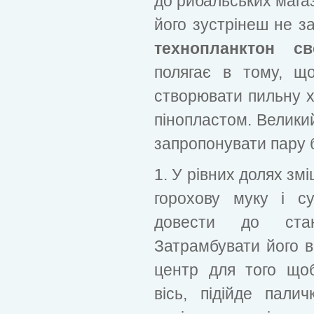
до рибальських магаз
його зустрінеш не з
технопланктон с
полягає в тому, щ
створювати пильну х
пінопластом. Великий
запропонувати пару 
1. У рівних долях зм
горохову муку і с
довести до стан
Затрамбувати його в
центр для того що
вісь, підійде пали