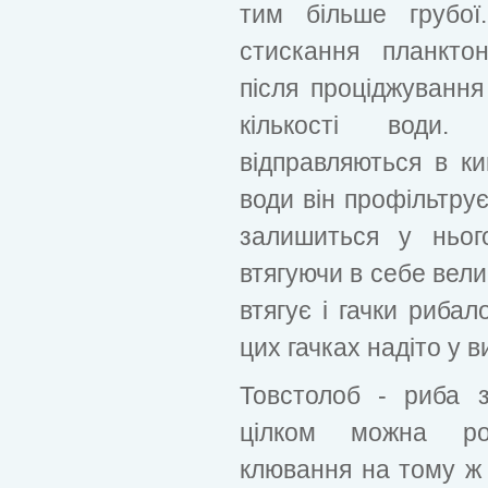
тим більше грубо
стискання планкто
після проціджування
кількості води.
відправляються в к
води він профільтру
залишиться у ньог
втягуючи в себе вели
втягує і гачки рибал
цих гачках надіто у в
Товстолоб - риба з
цілком можна ро
клювання на тому ж 