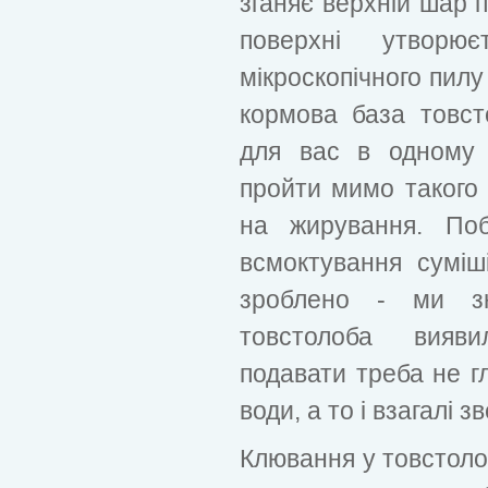
зганяє верхній шар п
поверхні утвор
мікроскопічного пилу
кормова база товст
для вас в одному 
пройти мимо такого б
на жирування. По
всмоктування суміш
зроблено - ми з
товстолоба вияв
подавати треба не гл
води, а то і взагалі з
Клювання у товстолоб