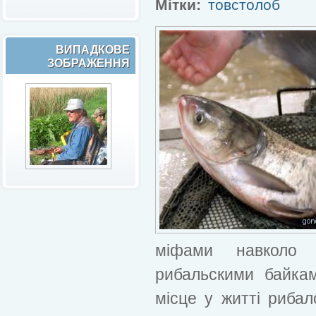
Мітки:
товстолоб
ВИПАДКОВЕ
ЗОБРАЖЕННЯ
міфами навколо й
рибальскими байкам
місце у житті риба