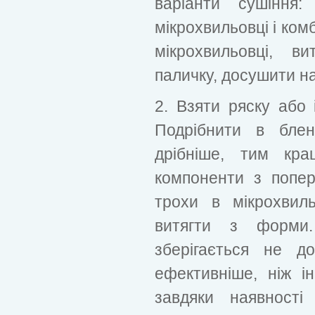
варіанти сушіння:
мікрохвильовці і ком
мікрохвильовці, в
паличку, досушити на 
2. Взяти ряску або 
Подрібнити в бле
дрібніше, тим кр
компоненти з попер
трохи в мікрохвил
витягти з форми. 
зберігається не д
ефективніше, ніж і
завдяки наявності