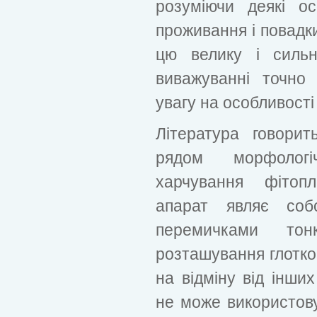
розуміючи деякі ос
проживання і повадк
цю велику і силь
виважуванні точно
увагу на особливості 
Література говори
рядом морфологі
харчування фітоп
апарат являє соб
перемичками то
розташування глотков
на відміну від інши
не може використову