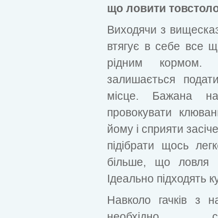
що ловити товстол
Виходячи з вищесказ
втягує в себе все щ
рідним кормом.
залишається подат
місце. Бажана н
провокувати клюва
йому і сприяти засіч
підібрати щось лег
більше, що ловля 
Ідеально підходять к
Навколо гачків з н
необхідно ств