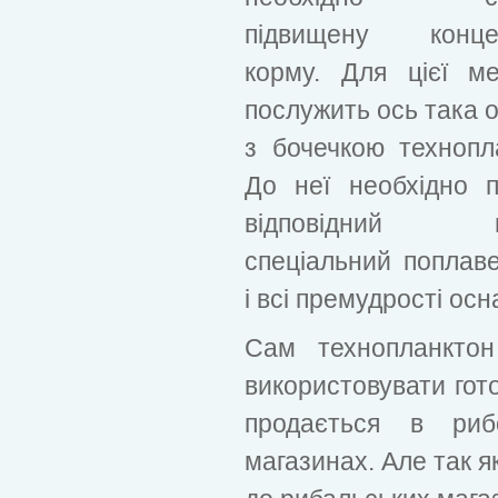
підвищену конце
корму. Для цієї м
послужить ось така 
з бочечкою технопл
До неї необхідно п
відповідний в
спеціальний поплав
і всі премудрості ос
Сам технопланкто
використовувати гото
продається в риб
магазинах. Але так я