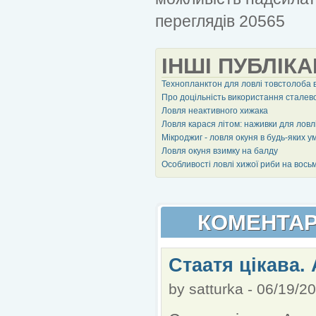
переглядів 20565
ІНШІ ПУБЛІКА
Технопланктон для ловлі товстолоба 
Про доцільність використання сталево
Ловля неактивного хижака
Ловля карася літом: наживки для ловлі
Мікроджиг - ловля окуня в будь-яких у
Ловля окуня взимку на балду
Особливості ловлі хижої риби на вось
КОМЕНТАР
Стаатя цікава.
by
satturka
-
06/19/20