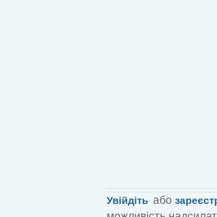
або
Увійдіть
зареєст
можливість надсилат