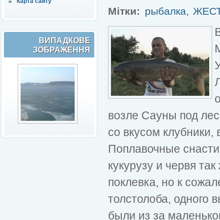
Карта сайту
Мітки:
рыбалка
,
ЖЕС
ВИПАДКОВЕ
ЗОБРАЖЕННЯ
о
возле Сауны под лес
со вкусом клубники, 
Поплавочные снасти
кукурузу и червя так
поклевка, но к сожал
толстолоба, одного в
были из за маленько