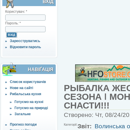
ВХІД
Користувач:
*
Пароль:
*
Зареєструватись
Відновити пароль
НАВІҐАЦІЯ
Список користувачів
РЫБАЛКА ЖЕС
Нове на сайті
СЕЗОНА ǀ МО
Рибальська кухня
Готуємо на кухні
СНАСТИ!!!
Готуємо на природі
Створено: Чт, 08/24/20
Загальне
Прогноз погоди
Категорії:
Звіт:
Волинська о