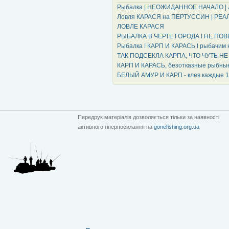
Рыбалка | НЕОЖИДАННОЕ НАЧАЛО |
Ловля КАРАСЯ на ПЕРТУССИН | РЕАЛЬ
ЛОВЛЕ КАРАСЯ
РЫБАЛКА В ЧЕРТЕ ГОРОДА ǀ НЕ ПОВ
Рыбалка ǀ КАРП И КАРАСЬ ǀ рыбачим
ТАК ПОДСЕКЛА КАРПА, ЧТО ЧУТЬ НЕ
КАРП И КАРАСЬ, безотказные рыбн
БЕЛЫЙ АМУР И КАРП - клев каждые 10
Передрук матеріалів дозволяється тільки за наявності
активного гіперпосилання на
gonefishing.org.ua