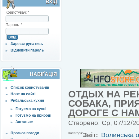
ВХІД
Користувач:
*
Пароль:
*
Зареєструватись
Відновити пароль
НАВІҐАЦІЯ
Список користувачів
ОТДЫХ НА РЕК
Нове на сайті
СОБАКА, ПРИ
Рибальська кухня
Готуємо на кухні
ДОРОГЕ С НА
Готуємо на природі
Створено: Ср, 07/12/20
Загальне
Прогноз погоди
Категорії:
Звіт:
Волинська о