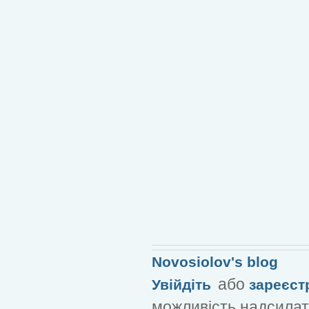
Novosiolov's blog
або
Увійдіть
зареєст
можливість надсилат