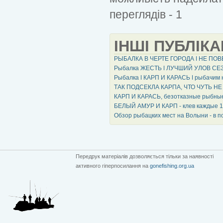
переглядів - 1
ІНШІ ПУБЛІКА
РЫБАЛКА В ЧЕРТЕ ГОРОДА ǀ НЕ ПОВ
Рыбалка ЖЕСТЬ ǀ ЛУЧШИЙ УЛОВ СЕЗОН
Рыбалка ǀ КАРП И КАРАСЬ ǀ рыбачим
ТАК ПОДСЕКЛА КАРПА, ЧТО ЧУТЬ НЕ
КАРП И КАРАСЬ, безотказные рыбн
БЕЛЫЙ АМУР И КАРП - клев каждые 10
Обзор рыбацких мест на Волыни - в п
Передрук матеріалів дозволяється тільки за наявності
активного гіперпосилання на
gonefishing.org.ua