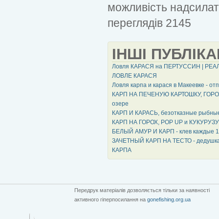
можливість надсилат
переглядів 2145
ІНШІ ПУБЛІКА
Ловля КАРАСЯ на ПЕРТУССИН | РЕАЛЬ
ЛОВЛЕ КАРАСЯ
Ловля карпа и карася в Макеевке - от
КАРП НА ПЕЧЕНУЮ КАРТОШКУ, ГОРОХ
озере
КАРП И КАРАСЬ, безотказные рыбн
КАРП НА ГОРОХ, POP UP и КУКУРУЗУ 
БЕЛЫЙ АМУР И КАРП - клев каждые 10
ЗАЧЕТНЫЙ КАРП НА ТЕСТО - дедушка 
КАРПА
Передрук матеріалів дозволяється тільки за наявності
активного гіперпосилання на
gonefishing.org.ua