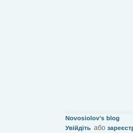
Novosiolov's blog
або
Увійдіть
зареєст