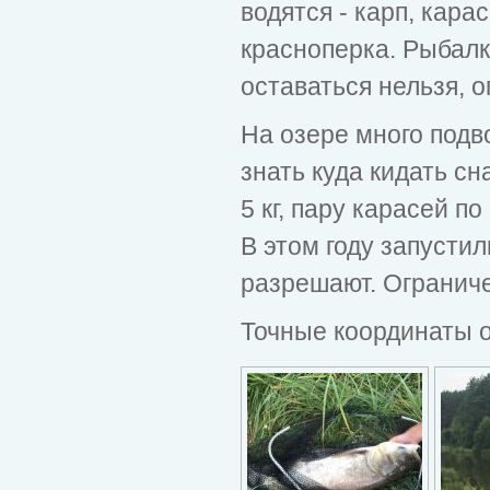
водятся - карп, кара
красноперка. Рыбалка
оставаться нельзя, о
На озере много подво
знать куда кидать сн
5 кг, пару карасей по
В этом году запустил
разрешают. Ограниче
Точные координаты о