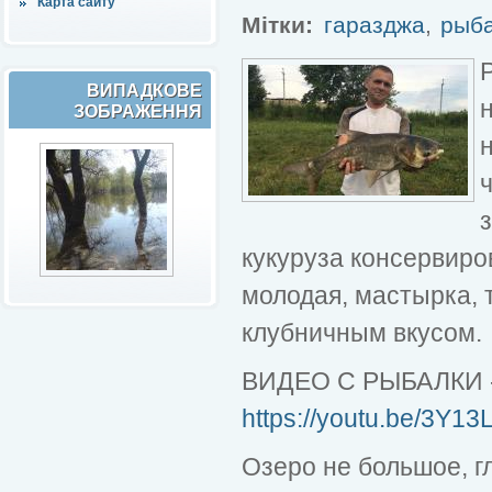
Карта сайту
Мітки:
гаразджа
,
рыб
ВИПАДКОВЕ
ЗОБРАЖЕННЯ
кукуруза консервиро
молодая, мастырка, 
клубничным вкусом.
ВИДЕО С РЫБАЛКИ 
https://youtu.be/3Y1
Озеро не большое, г