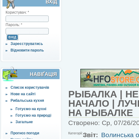
ВХІД
Користувач:
*
Пароль:
*
Зареєструватись
Відновити пароль
НАВІҐАЦІЯ
Список користувачів
РЫБАЛКА | Н
Нове на сайті
НАЧАЛО | ЛУ
Рибальська кухня
Готуємо на кухні
НА РЫБАЛКЕ
Готуємо на природі
Створено: Ср, 07/26/20
Загальне
Прогноз погоди
Категорії:
Звіт:
Волинська о