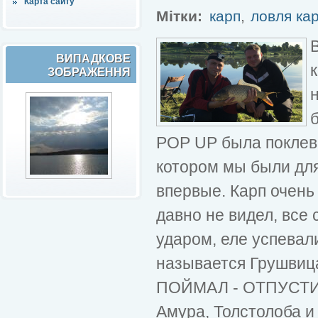
Карта сайту
Мітки:
карп
,
ловля ка
ВИПАДКОВЕ
ЗОБРАЖЕННЯ
б
POP UP была поклевк
котором мы были для
впервые. Карп очень 
давно не видел, все
ударом, еле успевал
называется Грушвица
ПОЙМАЛ - ОТПУСТИ,
Амура, Толстолоба и