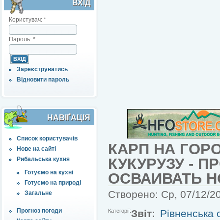
ВХІД
Користувач:
*
Пароль:
*
Зареєструватись
Відновити пароль
НАВІҐАЦІЯ
Список користувачів
КАРП НА ГОРО
Нове на сайті
КУКУРУЗУ - 
Рибальська кухня
Готуємо на кухні
ОСВАИВАТЬ Н
Готуємо на природі
Створено: Ср, 07/12/20
Загальне
Прогноз погоди
Категорії:
Звіт:
Рівненська 