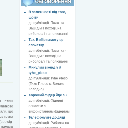
ОБГОВОРЕННЯ
В залежності від того,
що ви
до публікації:
Палатка -
Ваш дім в поході, на
риболовлі та полюванні
Так. Вибір намету це
спочатку
до публікації:
Палатка -
Ваш дім в поході, на
риболовлі та полюванні
Минулий вікенд у #
tyhe_pleso
до публікації:
Tyhe Pleso
(Тихе Плесо с. Велике
Колодно)
Хороший фідер йде з 2
до публікації:
Фідерні
і птиці
оснастки з
омилково
кали, що
використанням фідергам
сь група
Телефонуйте до дяді
(Ludwig-
до публікації:
Рибалка на
тримала