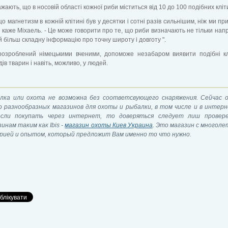
ажають, що в носовій області кожної риби міститься від 10 до 100 подібних кліт
що магнетизм в кожній клітині був у десятки і сотні разів сильнішим, ніж ми пр
- каже Міхаель. - Це може говорити про те, що риби визначають не тільки нап
а й більш складну інформацію про точну широту і довготу ".
розроблений німецькими вченими, допоможе незабаром виявити подібні к
дів тварин і навіть, можливо, у людей.
лка или охота не возможна без соответсвующего снаряжения. Сейчас о
о разнообразных магазинов для охоты и рыбалки, в том числе и в интерн
сли покупать через интернет, то доверяться следует лиш провер
инам таким как Ibis -
магазин охоты Киев Украина
. Это магазин с многол
рией и опытом, который предложит Вам именно то что нужно.