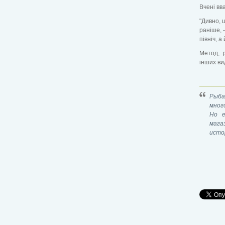
Вчені вв
"Дивно, 
раніше, 
північ, 
Метод, 
інших ви
Рыба
мног
Но е
магаз
исто