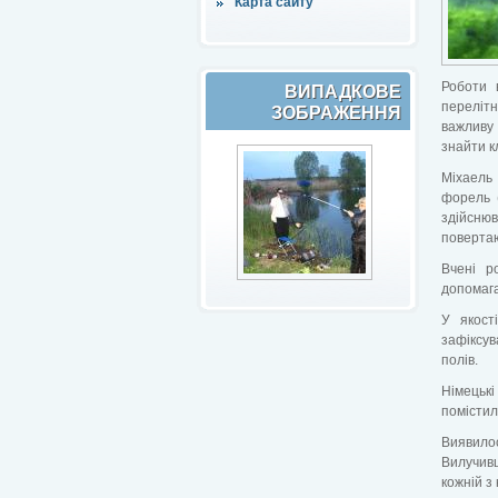
Карта сайту
Роботи 
ВИПАДКОВЕ
перелітн
ЗОБРАЖЕННЯ
важливу 
знайти к
Міхаель 
форель (
здійсню
повертаю
Вчені р
допомага
У якост
зафіксув
полів.
Німецьк
помістил
Виявилос
Вилучивш
кожній з