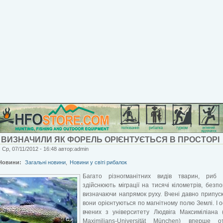
 ВИЗНАЧИЛИ ЯК ФОРЕЛЬ ОРІЄНТУЄТЬСЯ В ПРОСТОРІ
 Ср, 07/11/2012 - 16:48 автор:admin
Новини:
Загальні новини
,
Новини у світі рибалок
Багато різногманітних видів тварин, риб 
здійснюють міграції на тисячі кілометрів, безп
визначаючи напрямок руху. Вчені давно припус
вони орієнтуються по магнітному полю Землі. І о
вчених з університету Людвіга Максиміліана 
Maximilians-Universität München) вперше о