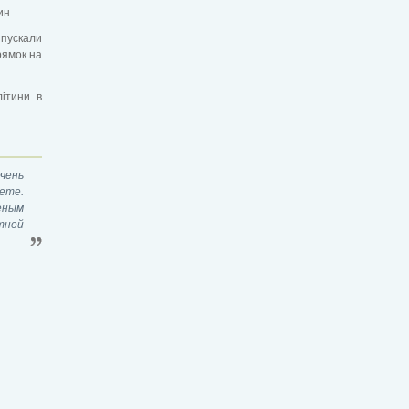
ин.
ипускали
рямок на
літини в
чень
ете.
еным
етней