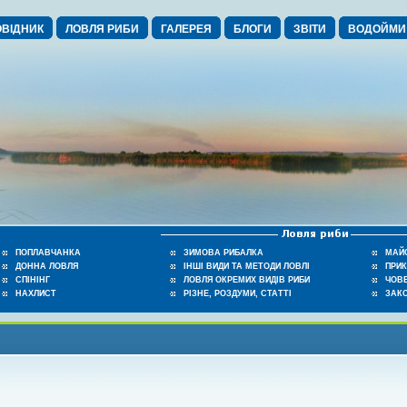
ВІДНИК
ЛОВЛЯ РИБИ
ГАЛЕРЕЯ
БЛОГИ
ЗВІТИ
ВОДОЙМИ
ПОПЛАВЧАНКА
ЗИМОВА РИБАЛКА
МАЙ
ДОННА ЛОВЛЯ
ІНШІ ВИДИ ТА МЕТОДИ ЛОВЛІ
ПРИ
СПІНІНГ
ЛОВЛЯ ОКРЕМИХ ВИДІВ РИБИ
ЧОВЕ
НАХЛИСТ
РІЗНЕ, РОЗДУМИ, СТАТТІ
ЗАК