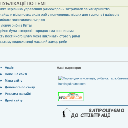
 ПУБЛІКАЦІЇ ПО ТЕМІ
ника керівника управління рибоохорони затримали за хабарництво
найшли вісім нових видів риб у популярних місцях для туристів і дайверів
рибалка закінчилася смертю
 ловля риби в Китаї
 річок були створені стародавніми рослинами
сть постійного шуму може викликати стрес у риби
вському водосховищі масовий замор риби
Архів
Наші партнери:
Нове на сайті
Мапа сайту
Допомога по сайту
Реклама на сайті
Друзі сайту