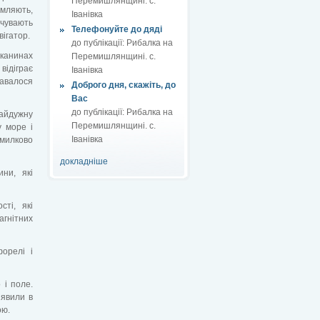
Перемишлянщині. с.
омляють,
Іванівка
чувають
Телефонуйте до дяді
ігатор.
до публікації:
Рибалка на
канинах
Перемишлянщині. с.
відіграє
Іванівка
давалося
Доброго дня, скажіть, до
Вас
до публікації:
Рибалка на
райдужну
Перемишлянщині. с.
у море і
Іванівка
омилково
докладніше
ини, які
сті, які
агнітних
форелі і
 і поле.
иявили в
ою.