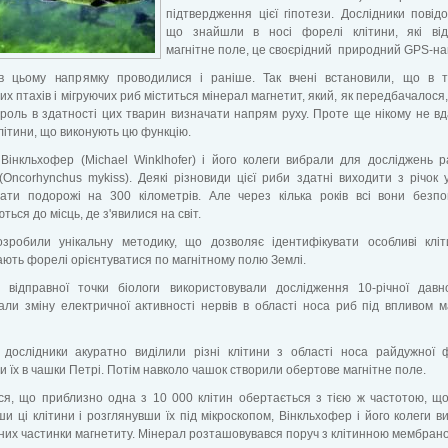
підтвердження цієї гіпотези. Дослідники повід
що знайшли в носі форелі клітини, які від
магнітне поле, це своєрідний природний GPS-нав
в цьому напрямку проводилися і раніше. Так вчені встановили, що в т
их птахів і мігруючих риб міститься мінерал магнетит, який, як передбачалося, 
роль в здатності цих тварин визначати напрям руху. Проте ще нікому не в
літини, що виконують цю функцію.
Вінкльхофер (Michael Winklhofer) і його колеги вибрали для досліджень 
Oncorhynchus mykiss). Деякі різновиди цієї риби здатні виходити з річок 
вати подорожі на 300 кілометрів. Але через кілька років всі вони безп
ться до місць, де з'явилися на світ.
озробили унікальну методику, що дозволяє ідентифікувати особливі кліт
ють форелі орієнтуватися по магнітному полю Землі.
і відправної точки біологи використовували дослідження 10-річної давно
али зміну електричної активності нервів в області носа риб під впливом м
і дослідники акуратно виділили різні клітини з області носа райдужної 
и їх в чашки Петрі. Потім навколо чашок створили обертове магнітне поле.
я, що приблизно одна з 10 000 клітин обертається з тією ж частотою, що
и ці клітини і розглянувши їх під мікроскопом, Вінкльхофер і його колеги в
 них частинки магнетиту. Мінерал розташовувався поруч з клітинною мембран