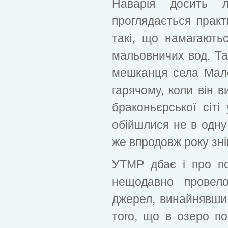
Наварія досить 
проглядається практ
такі, що намагають
мальовничих вод. Т
мешканця села Мале
гарячому, коли він в
браконьєрської сіті
обійшлися не в одну
же впродовж року зні
УТМР дбає і про по
нещодавно провел
джерел, винайнявши
того, що в озеро п