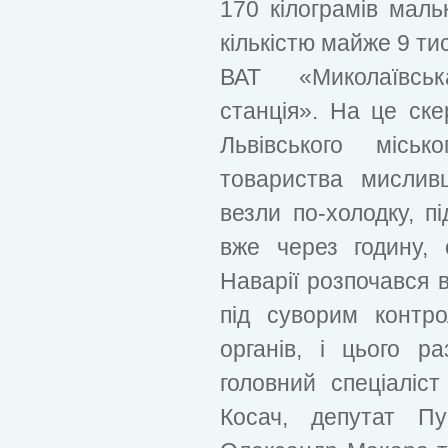
170 кілограмів маль
кількістю майже 9 ти
ВАТ «Миколаївськ
станція». На це ске
Львівського міськ
товариства мислив
везли по-холодку, пі
вже через годину, 
Наварії розпочався в
під суворим контр
органів, і цього р
головний спеціаліс
Косач, депутат Пу