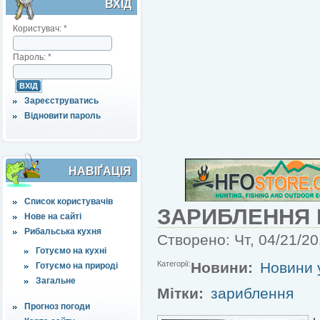
ВХІД
Користувач:
*
Пароль:
*
Зареєструватись
Відновити пароль
НАВІҐАЦІЯ
Список користувачів
ЗАРИБЛЕННЯ 
Нове на сайті
Рибальська кухня
Створено: Чт, 04/21/20
Готуємо на кухні
Категорії:
Новини:
Новини у
Готуємо на природі
Загальне
Мітки:
зариблення
Прогноз погоди