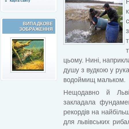
Карта сайту
ВИПАДКОВЕ
ЗОБРАЖЕННЯ
цьому. Нині, наприкл
душу з вудкою у рук
водоймищ мальком.
Нещодавно й Льв
закладала фундаме
рекордів на найбіль
для львівських риба