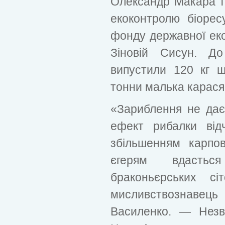
Олександр Макара та
екоконтролю біоресу
фонду державної екоі
Зіновій Сисун. Д
випустили 120 кг 
тонни малька карася
«Зариблення не дає 
ефект рибалки від
збільшенням карпов
єгерям вдасть
браконьєрських сі
мисливствознавець
Василенко. — Незв