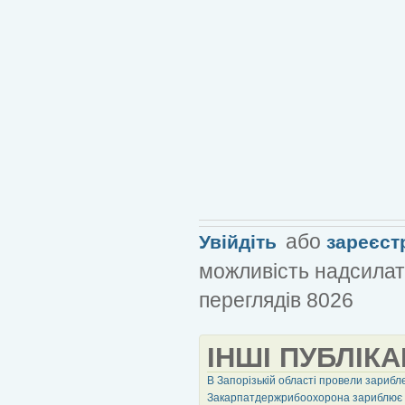
або
Увійдіть
зареєст
можливість надсилат
переглядів 8026
ІНШІ ПУБЛІКА
В Запорізькій області провели зариб
Закарпатдержрибоохорона зариблює З