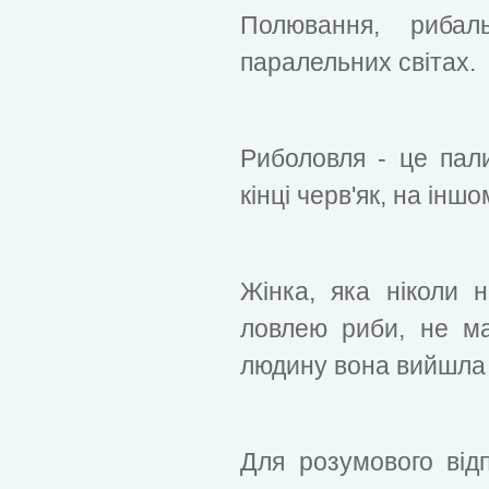
Полювання, риба
паралельних світах.
Риболовля - це пал
кінці черв'як, на іншо
Жінка, яка ніколи 
ловлею риби, не ма
людину вона вийшла 
Для розумового відп