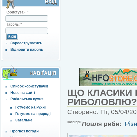
ВХІД
Користувач:
*
Пароль:
*
Зареєструватись
Відновити пароль
НАВІҐАЦІЯ
Список користувачів
ЩО КЛАСИКИ 
Нове на сайті
РИБОЛОВЛЮ?
Рибальська кухня
Готуємо на кухні
Створено: Пт, 05/04/20
Готуємо на природі
Загальне
Категорії:
Ловля риби:
Різн
Прогноз погоди