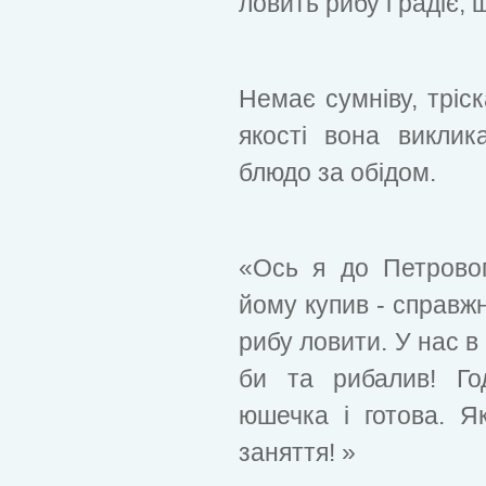
ловить рибу і радіє, 
Немає сумніву, тріск
якості вона викли
блюдо за обідом.
«Ось я до Петрового
йому купив - справжні
рибу ловити. У нас в
би та рибалив! Го
юшечка і готова. Я
заняття! »