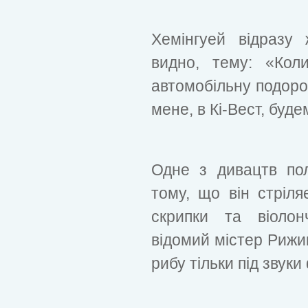
Хемінгуей відразу
видно, тему: «Кол
автомобільну подоро
мене, в Кі-Вест, буд
Одне з дивацтв по
тому, що він стріля
скрипки та віолон
відомий містер Рижи
рибу тільки під звуки