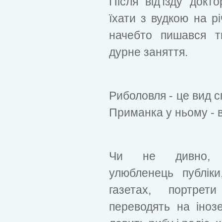
Після від'їзду докт
їхати з вудкою на рі
начебто пишався 
дурне заняття.
Риболовля - це вид 
Приманка у ньому - в
Чи не дивно, з
улюбленець публік
газетах, портрет
переводять на іноз