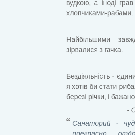
вудкою, а іноді грав
хлопчиками-рабами.
Найбільшими зав
зірвалися з гачка.
Бездіяльність - єдин
я хотів би стати риб
березі річки, і бажано
- 
Санаторий - чу
прекрасно отд