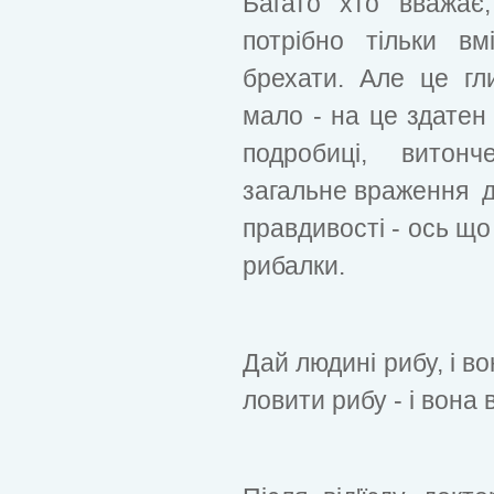
Багато хто вважає
потрібно тільки вм
брехати. Але це гл
мало - на це здатен 
подробиці, витонч
загальне враження д
правдивості - ось що
рибалки.
Дай людині рибу, і во
ловити рибу - і вона