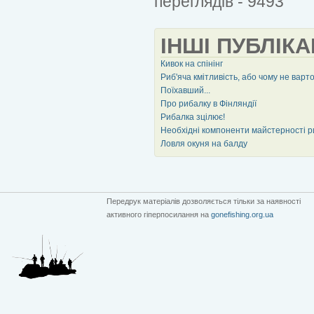
переглядів - 9493
ІНШІ ПУБЛІКА
Кивок на спінінг
Риб'яча кмітливість, або чому не варт
Поїхавший...
Про рибалку в Фінляндії
Рибалка зцілює!
Необхідні компоненти майстерності 
Ловля окуня на балду
Передрук матеріалів дозволяється тільки за наявності
активного гіперпосилання на
gonefishing.org.ua