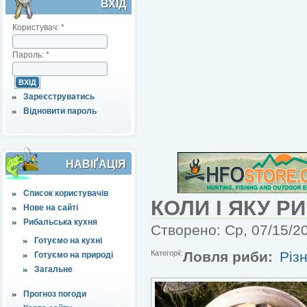
ВХІД
Користувач:
*
Пароль:
*
Зареєструватись
Відновити пароль
НАВІҐАЦІЯ
Список користувачів
КОЛИ І ЯКУ Р
Нове на сайті
Рибальська кухня
Створено: Ср, 07/15/20
Готуємо на кухні
Категорії:
Ловля риби:
Різн
Готуємо на природі
Загальне
Прогноз погоди