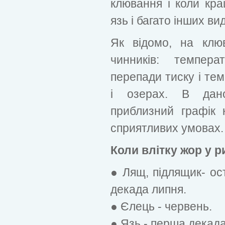
клювання і коли кра
язь і багато інших вид
Як відомо, на клю
чинників: темпера
перепади тиску і тем
і озерах. В дано
приблизний графік
сприятливих умовах.
Коли влітку жор у 
● Лящ, підлящик- ос
декада липня.
● Єлець - червень.
● Язь - перша декада