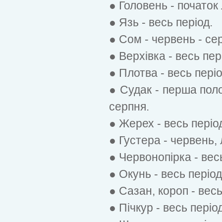
● Головень - початок 
● Язь - весь період.
● Сом - червень - се
● Верхівка - весь пер
● Плотва - весь періо
● Судак - перша пол
серпня.
● Жерех - весь періо
● Густера - червень,
● Червонопірка - вес
● Окунь - весь період
● Сазан, короп - весь
● Пічкур - весь період