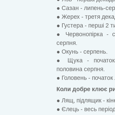
● Сазан - липень-сер
● Жерех - третя дека
● Густера - перші 2 т
● Червонопірка - 
серпня.
● Окунь - серпень.
● Щука - початок 
половина серпня.
● Головень - початок 
Коли добре клює риб
● Лящ, підлящик - кін
● Єлець - весь період