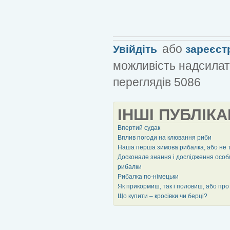
або
Увійдіть
зареєст
можливість надсилат
переглядів 5086
ІНШІ ПУБЛІКА
Впертий судак
Вплив погоди на клювання риби
Наша перша зимова рибалка, або не т
Досконале знання і дослідження особ
рибалки
Рибалка по-німецьки
Як прикормиш, так і половиш, або про 
Що купити – кросівки чи берці?